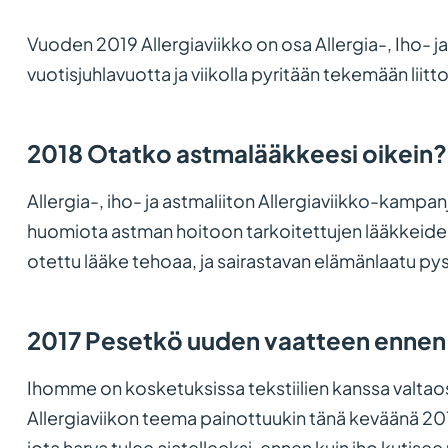
Vuoden 2019 Allergiaviikko on osa Allergia-, Iho- j
vuotisjuhlavuotta ja viikolla pyritään tekemään liitto
2018 Otatko astmalääkkeesi oikein?
Allergia-, iho- ja astmaliiton Allergiaviikko-kampan
huomiota astman hoitoon tarkoitettujen lääkkeiden
otettu lääke tehoaa, ja sairastavan elämänlaatu py
2017 Pesetkö uuden vaatteen ennen
Ihomme on kosketuksissa tekstiilien kanssa valta
Allergiaviikon teema painottuukin tänä keväänä 2017
jota harva tulee ajatelleeksi, ennen kuin iho kutisee