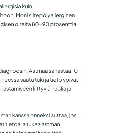
llergisia kuin
itoon. Moni siitepölyallerginen
ergisen oireita 80-90 prosenttia.
diagnoosin. Astmaa sairastaa 10
heessa saatu tuki ja tieto voivat
astamiseen liittyviä huolia ja
Astman kanssa onneksi auttaa, jos
et tietoa ja tukea astman
sa on helpompi hengittää.