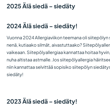
2025 Älä siedä – siedäty
2024 Älä siedä – siedäty!
Vuonna 2024 Allergiaviikon teemana oli siitepölyn 
nenä, kutiaako silmät, aivastuttaako? Siitepölyallerg
vaikeaan. Siitepölyallergiaa kannattaa hoitaa hyvi
nuha altistaa astmalle. Jos siitepölyallergia häirits
niin kannattaa selvittää sopisiko siitepölyn siedätys
siedäty!
2023 Älä siedä – siedäty!