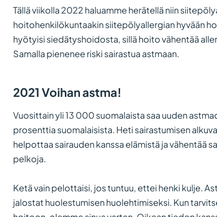
Tällä viikolla 2022 haluamme herätellä niin siitepölya
hoitohenkilökuntaakin siitepölyallergian hyvään ho
hyötyisi siedätyshoidosta, sillä hoito vähentää all
Samalla pienenee riski sairastua astmaan.
2021 Voihan astma!
Vuosittain yli 13 000 suomalaista saa uuden astma
prosenttia suomalaisista. Heti sairastumisen alkuvai
helpottaa sairauden kanssa elämistä ja vähentää sair
pelkoja.
Ketä vain pelottaisi, jos tuntuu, ettei henki kulje. 
jalostat huolestumisen huolehtimiseksi. Kun tarvits
hoitoon, olemme sinua varten. Oikean tiedon kans