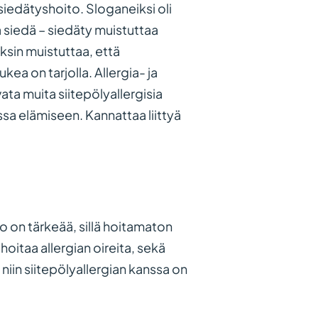
siedätyshoito. Sloganeiksi oli
lä siedä – siedäty muistuttaa
ksin muistuttaa, että
kea on tarjolla. Allergia- ja
ta muita siitepölyallergisia
ssa elämiseen. Kannattaa liittyä
o on tärkeää, sillä hoitamaton
hoitaa allergian oireita, sekä
niin siitepölyallergian kanssa on