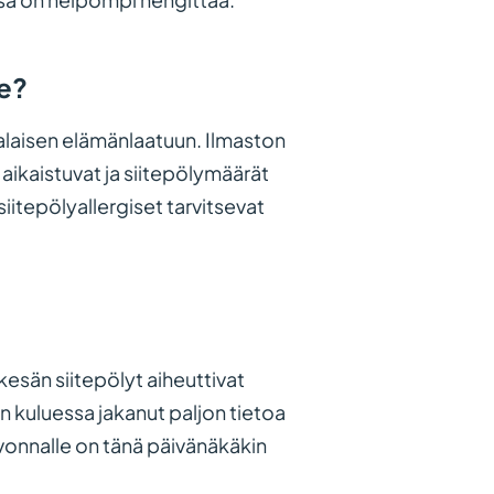
e?
alaisen elämänlaatuun. Ilmaston
ikaistuvat ja siitepölymäärät
iitepölyallergiset tarvitsevat
 kesän siitepölyt aiheuttivat
ien kuluessa jakanut paljon tietoa
uvonnalle on tänä päivänäkäkin