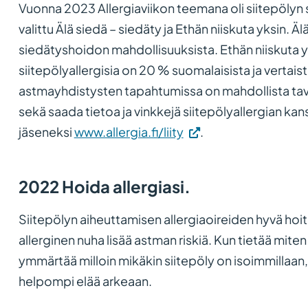
Vuonna 2023 Allergiaviikon teemana oli siitepölyn 
valittu Älä siedä – siedäty ja Ethän niiskuta yksin. Ä
siedätyshoidon mahdollisuuksista. Ethän niiskuta y
siitepölyallergisia on 20 % suomalaisista ja vertaistu
astmayhdistysten tapahtumissa on mahdollista tava
sekä saada tietoa ja vinkkejä siitepölyallergian kan
(Vieraile
jäseneksi
www.allergia.fi/liity
.
ulkoisella
sivustolla.
2022 Hoida allergiasi.
Linkki
avautuu
Siitepölyn aiheuttamisen allergiaoireiden hyvä hoit
uuteen
allerginen nuha lisää astman riskiä. Kun tietää miten 
välilehteen.)
ymmärtää milloin mikäkin siitepöly on isoimmillaan, 
helpompi elää arkeaan.