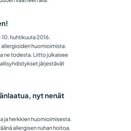
en!
– 10. huhtikuuta 2016.
a allergioiden huomioimista:
a ne todesta. Liitto julkaisee
allisyhdistykset järjestävät
änlaatua, nyt nenät
ta ja herkkien huomioimisesta.
väänä allergisen nuhan hoitoa.