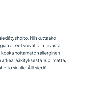
siedätyshoito. Niiskuttaako
ian oireet voivat olla lievästä
n, koska hoitamaton allerginen
ee arkea lääkityksestä huolimatta,
hoito sinulle. Älä siedä –