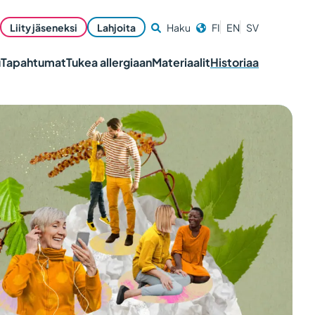
Liity jäseneksi
Lahjoita
Haku
FI
EN
SV
u
Tapahtumat
Tukea allergiaan
Materiaalit
Historiaa