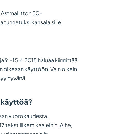
a Astmaliitton 50-
a tunnetuksi kansalaisille.
ja 9.–15.4.2018 haluaa kiinnittää
 oikeaan käyttöön. Vain oikein
syy hyvänä.
 käyttöä?
osan vuorokaudesta.
 tekstiilikemikaaleihin. Aihe,
 uuden vaatteen alla.