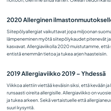
2020 Allerginen ilmastonmuutoksell
Siitepölyallergiat vaikuttavat jopa miljoonan suom
lämpeneminen myötä siitepölykaudet pitenevät ja a
kasvavat. Allergiaviikolla 2020 muistutamme, että s
entistä enemmän tietoa ja tukea arjen haasteisiin.
2019 Allergiaviikko 2019 – Yhdessä
Viikkoa alettiin viettää keväisin siksi, että kevään ja
runsaasti oireita allergisille. Allergiaviikko on vuos
ja tukea arkeen. Sekä vertaistuelle että allergiane
suuri kysyntä.