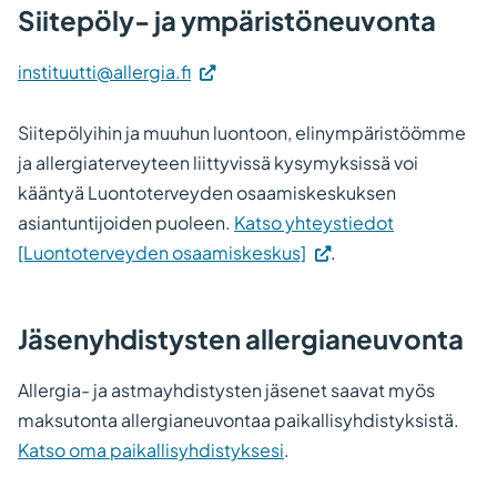
Siitepöly- ja ympäristöneuvonta
uuteen
välilehteen.)
instituutti@allergia.fi
Siitepölyihin ja muuhun luontoon, elinympäristöömme
ja allergiaterveyteen liittyvissä kysymyksissä voi
kääntyä Luontoterveyden osaamiskeskuksen
asiantuntijoiden puoleen.
Katso yhteystiedot
(Vieraile
[Luontoterveyden osaamiskeskus]
.
ulkoisella
sivustolla.
Jäsenyhdistysten allergianeuvonta
Linkki
avautuu
Allergia- ja astmayhdistysten jäsenet saavat myös
uuteen
maksutonta allergianeuvontaa paikallisyhdistyksistä.
välilehteen.)
Katso oma paikallisyhdistyksesi
.