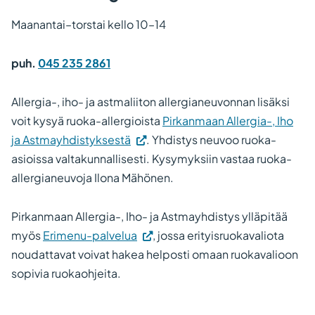
välilehteen.)
Maanantai–torstai kello 10–14
puh.
045 235 2861
Allergia-, iho- ja astmaliiton allergianeuvonnan lisäksi
voit kysyä ruoka-allergioista
Pirkanmaan Allergia-, Iho
(Vieraile
ja Astmayhdistyksestä
. Yhdistys neuvoo ruoka-
ulkoisella
asioissa valtakunnallisesti. Kysymyksiin vastaa ruoka-
sivustolla.
allergianeuvoja Ilona Mähönen.
Linkki
avautuu
Pirkanmaan Allergia-, Iho- ja Astmayhdistys ylläpitää
uuteen
(Vieraile
myös
Erimenu-palvelua
, jossa erityisruokavaliota
välilehteen.)
ulkoisella
noudattavat voivat hakea helposti omaan ruokavalioon
sivustolla.
sopivia ruokaohjeita.
Linkki
avautuu