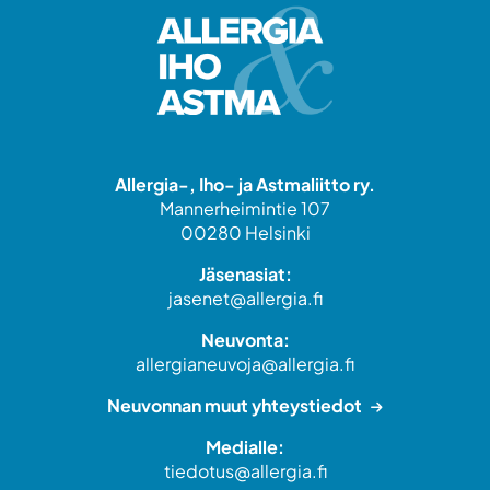
Allergia-, Iho- ja Astmaliitto ry.
Mannerheimintie 107
00280 Helsinki
Jäsenasiat:
jasenet@allergia.fi
Neuvonta:
allergianeuvoja@allergia.fi
Neuvonnan muut yhteystiedot
Medialle:
tiedotus@allergia.fi