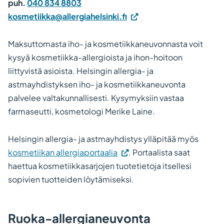
puh.
040 834 8803
kosmetiikka@allergiahelsinki.fi
Maksuttomasta iho- ja kosmetiikkaneuvonnasta voit
kysyä kosmetiikka-allergioista ja ihon-hoitoon
liittyvistä asioista. Helsingin allergia- ja
astmayhdistyksen iho- ja kosmetiikkaneuvonta
palvelee valtakunnallisesti. Kysymyksiin vastaa
farmaseutti, kosmetologi Merike Laine.
Helsingin allergia- ja astmayhdistys ylläpitää myös
(Vieraile
kosmetiikan allergiaportaalia
. Portaalista saat
ulkoisella
haettua kosmetiikkasarjojen tuotetietoja itsellesi
sivustolla.
sopivien tuotteiden löytämiseksi.
Linkki
avautuu
Ruoka-allergianeuvonta
uuteen