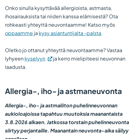
Onko sinulla kysyttävää allergioista, astmasta,
ihosairauksista tai niiden kanssa elämisestä? Ota
rohkeasti yhteyttä neuvontaamme! Katso myös
oppaamme
ja
kysy asiantuntijalta -palsta
.
Oletko jo ottanut yhteyttä neuvontaamme? Vastaa
(Vieraile
lyhyeen
kyselyyn
ja kerro mielipiteesi neuvonnan
ulkoisella
laadusta.
sivustolla.
Linkki
Allergia-, iho- ja astmaneuvonta
avautuu
uuteen
Allergia-, iho- ja astmaliiton puhelinneuvonnan
välilehteen.)
aukioloajoissa tapahtuu muutoksia maanantaista
3.8.2026 alkaen. Jatkossa torstain puhelinneuvonta
siirtyy perjantaille. Maanantain neuvonta-aika säilyy
ennallaan.