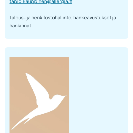
tapio.kauppinen@allergia.fi
Talous- ja henkilöstöhallinto, hankeavustukset ja
hankinnat.