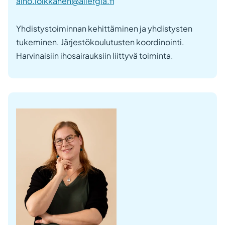
aino.loikkanen@allergia.fi
Yhdistystoiminnan kehittäminen ja yhdistysten
tukeminen. Järjestökoulutusten koordinointi.
Harvinaisiin ihosairauksiin liittyvä toiminta.