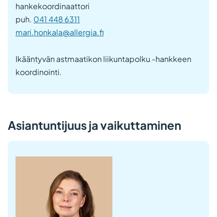
hankekoordinaattori
puh.
041 448 6311
mari.honkala@allergia.fi
Ikääntyvän astmaatikon liikuntapolku -hankkeen
koordinointi.
Asiantuntijuus ja vaikuttaminen