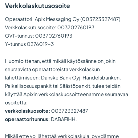
Verkkolaskutusosoite
Operaattori: Apix Messaging Oy (003723327487)
Verkkolaskutusosoite: 003702760193
OVT-tunnus: 003702760193
Y-tunnus 0276019-3
Huomioittehan, että mikäli käytössänne on jokin
seuraavista operaattoreista verkkolaskun
lähettämiseen: Danske Bank Oyj, Handelsbanken,
Paikallisosuuspankit tai Säästöpankit, tulee teidän
käyttää Apixin verkkolaskuosoitteenamme seuraavaa
osoitetta:
verkkolaskuosoite:
003723327487
operaattoritunnus:
DABAFIHH.
Mikäli ette voi lähettää verkkolaskuja, pyydämme