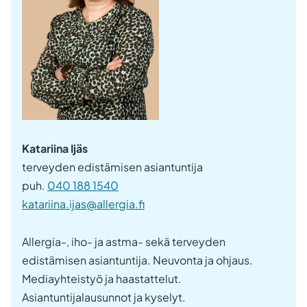
Katariina Ijäs
terveyden edistämisen asiantuntija
puh.
040 188 1540
katariina.ijas@allergia.fi
Allergia-, iho- ja astma- sekä terveyden
edistämisen asiantuntija. Neuvonta ja ohjaus.
Mediayhteistyö ja haastattelut.
Asiantuntijalausunnot ja kyselyt.