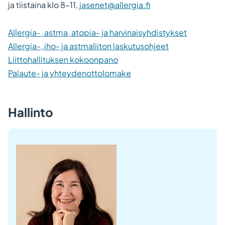
ja tiistaina klo 8–11,
jasenet@allergia.fi
Allergia-, astma, atopia- ja harvinaisyhdistykset
Allergia-, iho- ja astmaliiton laskutusohjeet
Liittohallituksen kokoonpano
Palaute- ja yhteydenottolomake
Hallinto