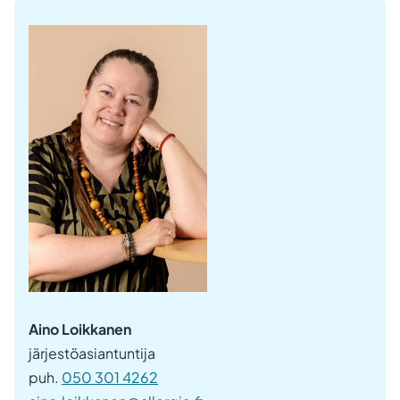
Aino Loikkanen
järjestöasiantuntija
puh.
050 301 4262