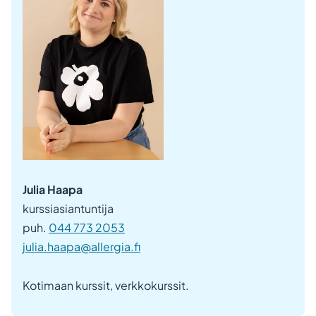
Julia Haapa
kurssiasiantuntija
puh.
044 773 2053
julia.haapa@allergia.fi
Kotimaan kurssit, verkkokurssit.