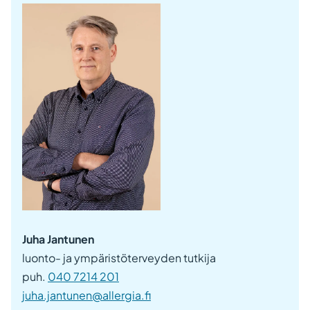
Juha Jantunen
luonto- ja ympäristöterveyden tutkija
puh.
040 7214 201
juha.jantunen@allergia.fi