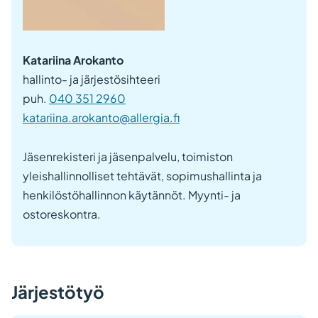
Katariina Arokanto
hallinto- ja järjestösihteeri
puh.
040 351 2960
katariina.arokanto@allergia.fi
Jäsenrekisteri ja jäsenpalvelu, toimiston
yleishallinnolliset tehtävät, sopimushallinta ja
henkilöstöhallinnon käytännöt. Myynti- ja
ostoreskontra.
Järjestötyö