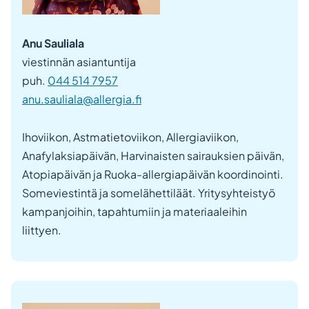
Anu Sauliala
viestinnän asiantuntija
puh.
044 514 7957
anu.sauliala@allergia.fi
Ihoviikon, Astmatietoviikon, Allergiaviikon,
Anafylaksiapäivän, Harvinaisten sairauksien päivän,
Atopiapäivän ja Ruoka-allergiapäivän koordinointi.
Someviestintä ja somelähettiläät. Yritysyhteistyö
kampanjoihin, tapahtumiin ja materiaaleihin
liittyen.