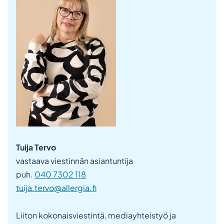
Tuija Tervo
vastaava viestinnän asiantuntija
puh.
040 7302 118
tuija.tervo@allergia.fi
Liiton kokonaisviestintä, mediayhteistyö ja