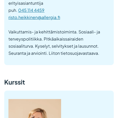
erityisasiantuntija
puh.
045 114 4459
risto.heikkinen@allergia.fi
Vaikuttamis- ja kehittämistoiminta. Sosiaali- ja
terveyspolitiikka. Pitkäaikaissairaiden
sosiaaliturva. Kyselyt, selvitykset ja lausunnot.
Seuranta ja arviointi. Liiton tietosuojavastaava.
Kurssit