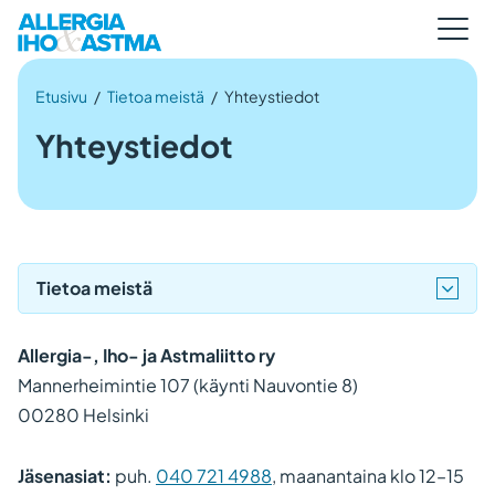
Etusivu
/
Tietoa meistä
/
Yhteystiedot
Yhteystiedot
Tietoa meistä
Allergia-, Iho- ja Astmaliitto ry
Mannerheimintie 107 (käynti Nauvontie 8)
00280 Helsinki
Jäsenasiat:
puh.
040 721 4988
, maanantaina klo 12–15