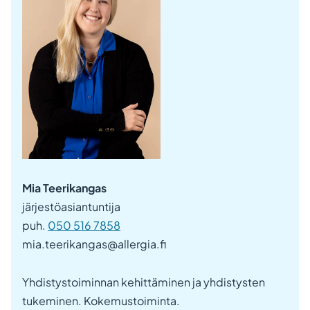
Mia Teerikangas
järjestöasiantuntija
puh.
050 516 7858
mia.teerikangas@allergia.fi
Yhdistystoiminnan kehittäminen ja yhdistysten
tukeminen. Kokemustoiminta.