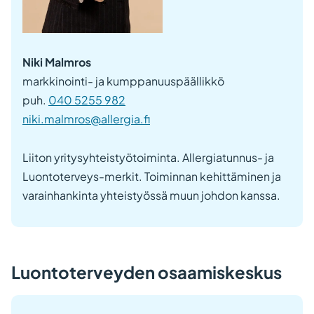
Niki Malmros
markkinointi- ja kumppanuuspäällikkö
puh.
040 5255 982
niki.malmros@allergia.fi
Liiton yritysyhteistyötoiminta. Allergiatunnus- ja
Luontoterveys-merkit. Toiminnan kehittäminen ja
varainhankinta yhteistyössä muun johdon kanssa.
Luontoterveyden osaamiskeskus