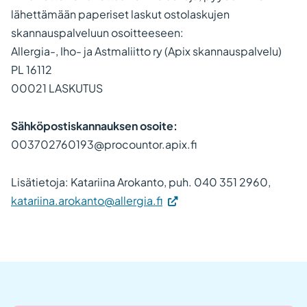
lähettämään paperiset laskut ostolaskujen
skannauspalveluun osoitteeseen:
Allergia-, Iho- ja Astmaliitto ry (Apix skannauspalvelu)
PL 16112
00021 LASKUTUS
Sähköpostiskannauksen osoite:
003702760193@procountor.apix.fi
Lisätietoja: Katariina Arokanto, puh. 040 351 2960,
katariina.arokanto@allergia.fi