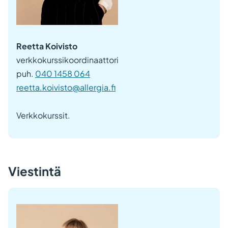
Reetta Koivisto
verkkokurssikoordinaattori
puh.
040 1458 064
reetta.koivisto@allergia.fi
Verkkokurssit.
Viestintä