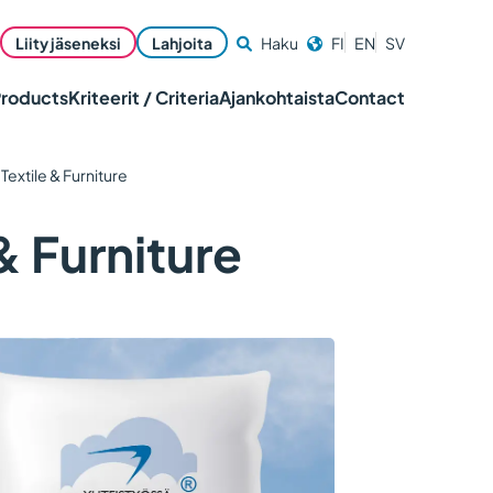
Liity jäseneksi
Lahjoita
Haku
FI
EN
SV
Products
Kriteerit / Criteria
Ajankohtaista
Contact
 Textile & Furniture
 & Furniture