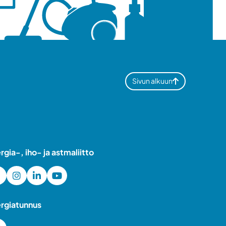
Sivun alkuun
ergia-, iho- ja astmaliitto
ergiatunnus