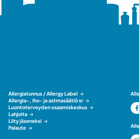
Allergiatunnus / Allergy Label
All
Allergia-, iho- ja astmasäätiö sr
Luontoterveyden osaamiskeskus
Lahjoita
Liity jäseneksi
All
Palaute