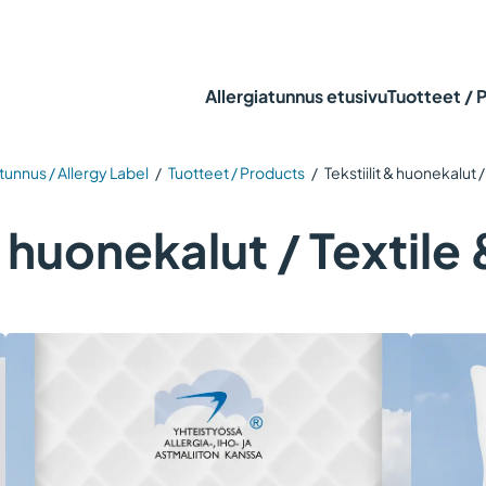
Allergiatunnus etusivu
Tuotteet / 
tunnus / Allergy Label
/
Tuotteet / Products
/
Tekstiilit & huonekalut /
& huonekalut / Textile