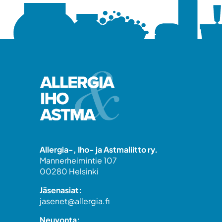
Allergia-, Iho- ja Astmaliitto ry.
Mannerheimintie 107
00280 Helsinki
Jäsenasiat:
jasenet@allergia.fi
Neuvonta: