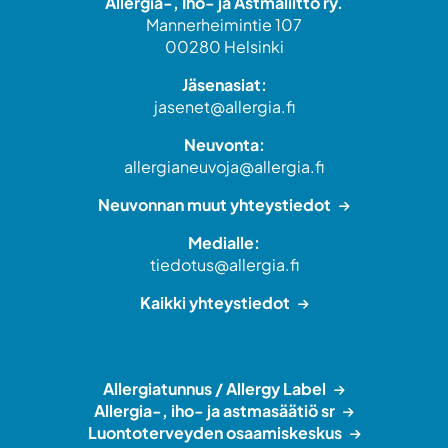
Allergia-, Iho- ja Astmaliitto ry.
Mannerheimintie 107
00280 Helsinki
Jäsenasiat:
jasenet@allergia.fi
Neuvonta:
allergianeuvoja@allergia.fi
Neuvonnan muut yhteystiedot
Medialle:
tiedotus@allergia.fi
Kaikki yhteystiedot
Allergiatunnus / Allergy Label
Allergia-, iho- ja astmasäätiö sr
Luontoterveyden osaamiskeskus