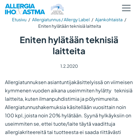
Etusivu
/
Allergiatunnus / Allergy Label
/
Ajankohtaista
/
Eniten hylätään teknisiä laitteita
Eniten hylätään teknisiä
laitteita
1.2.2020
Allergiatunnuksen asiantuntijakäsittelyissä on viimeisen
kymmenen vuoden aikana useimmiten hylätty teknisiä
laitteita, kuten ilmanpuhdistimia ja pölynimureita.
Allergiatunnushakemuksia käsitellään vuosittain noin
100 kpl, joista noin 20% hylätään. Syynä hylkäyksiin on
useimmiten se, ettei tuote/laite täytä vaadittuja
allergiakriteereitä tai tuotteesta ei saada riittävästi