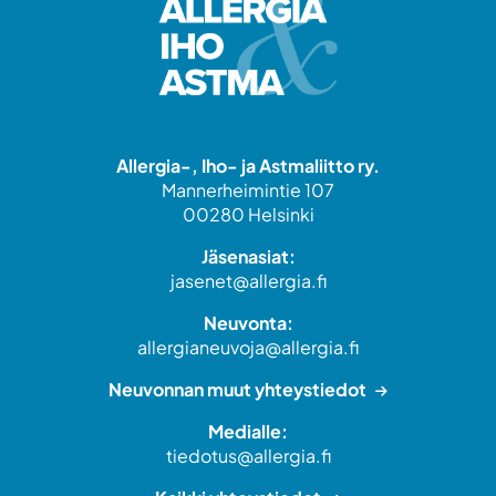
Allergia-, Iho- ja Astmaliitto ry.
Mannerheimintie 107
00280 Helsinki
Jäsenasiat:
jasenet@allergia.fi
Neuvonta:
allergianeuvoja@allergia.fi
Neuvonnan muut yhteystiedot
Medialle:
tiedotus@allergia.fi