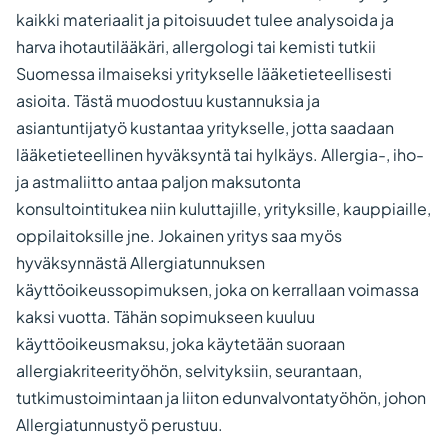
kaikki materiaalit ja pitoisuudet tulee analysoida ja
harva ihotautilääkäri, allergologi tai kemisti tutkii
Suomessa ilmaiseksi yritykselle lääketieteellisesti
asioita. Tästä muodostuu kustannuksia ja
asiantuntijatyö kustantaa yritykselle, jotta saadaan
lääketieteellinen hyväksyntä tai hylkäys. Allergia-, iho-
ja astmaliitto antaa paljon maksutonta
konsultointitukea niin kuluttajille, yrityksille, kauppiaille,
oppilaitoksille jne. Jokainen yritys saa myös
hyväksynnästä Allergiatunnuksen
käyttöoikeussopimuksen, joka on kerrallaan voimassa
kaksi vuotta. Tähän sopimukseen kuuluu
käyttöoikeusmaksu, joka käytetään suoraan
allergiakriteerityöhön, selvityksiin, seurantaan,
tutkimustoimintaan ja liiton edunvalvontatyöhön, johon
Allergiatunnustyö perustuu.