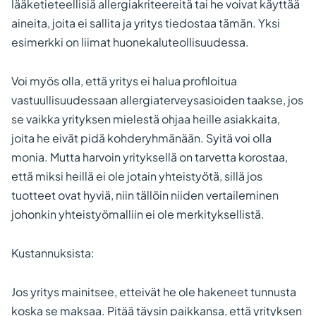
lääketieteellisiä allergiakriteereitä tai he voivat käyttää
aineita, joita ei sallita ja yritys tiedostaa tämän. Yksi
esimerkki on liimat huonekaluteollisuudessa.
Voi myös olla, että yritys ei halua profiloitua
vastuullisuudessaan allergiaterveysasioiden taakse, jos
se vaikka yrityksen mielestä ohjaa heille asiakkaita,
joita he eivät pidä kohderyhmänään. Syitä voi olla
monia. Mutta harvoin yrityksellä on tarvetta korostaa,
että miksi heillä ei ole jotain yhteistyötä, sillä jos
tuotteet ovat hyviä, niin tällöin niiden vertaileminen
johonkin yhteistyömalliin ei ole merkityksellistä.
Kustannuksista:
Jos yritys mainitsee, etteivät he ole hakeneet tunnusta
koska se maksaa. Pitää täysin paikkansa, että yrityksen