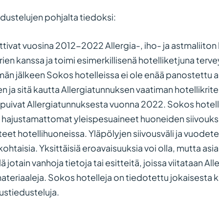
edustelujen pohjalta tiedoksi:
ttivat vuosina 2012-2022 Allergia-, iho- ja astmaliiton
rien kanssa ja toimi esimerkillisenä hotelliketjuna terv
män jälkeen Sokos hotelleissa ei ole enää panostettu 
ja sitä kautta Allergiatunnuksen vaatiman hotellikrit
opuivat Allergiatunnuksesta vuonna 2022. Sokos hotelleil
e hajustamattomat yleispesuaineet huoneiden siivouks
et hotellihuoneissa. Yläpölyjen siivousväli ja vuodetek
kohtaisia. Yksittäisiä eroavaisuuksia voi olla, mutta as
ä jotain vanhoja tietoja tai esitteitä, joissa viitataan A
teriaaleja. Sokos hotelleja on tiedotettu jokaisesta 
ustiedusteluja.