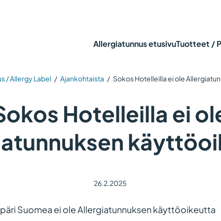
Allergiatunnus etusivu
Tuotteet / 
s / Allergy Label
/
Ajankohtaista
/
Sokos Hotelleilla ei ole Allergiat
Sokos Hotelleilla ei ol
giatunnuksen käyttöoi
26.2.2025
mpäri Suomea ei ole Allergiatunnuksen käyttöoikeutta