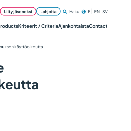
Liity jäseneksi
Lahjoita
Haku
FI
EN
SV
Products
Kriteerit / Criteria
Ajankohtaista
Contact
unnuksen käyttöoikeutta
e
keutta