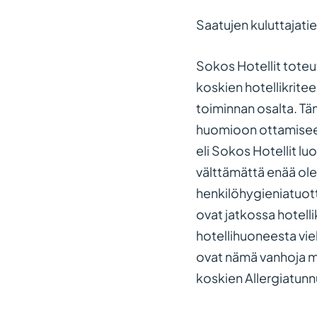
Saatujen kuluttajati
Sokos Hotellit toteu
koskien hotellikritee
toiminnan osalta. Tä
huomioon ottamiseen 
eli Sokos Hotellit lu
välttämättä enää ol
henkilöhygieniatuotte
ovat jatkossa hotelli
hotellihuoneesta viel
ovat nämä vanhoja ma
koskien Allergiatunn