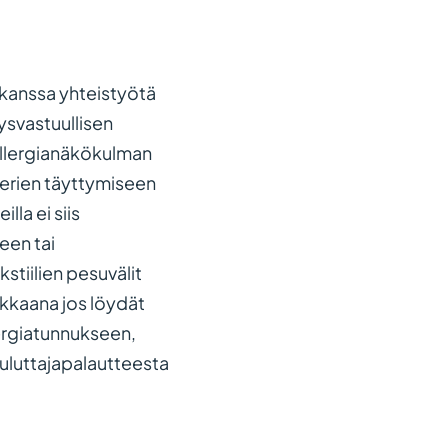
 kanssa yhteistyötä
eysvastuullisen
allergianäkökulman
eerien täyttymiseen
la ei siis
een tai
stiilien pesuvälit
iakkaana jos löydät
llergiatunnukseen,
kuluttajapalautteesta