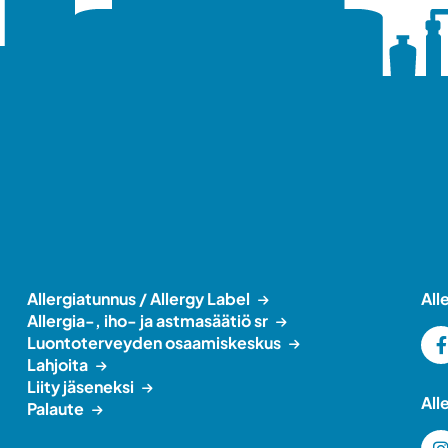
Allergiatunnus / Allergy Label
All
Allergia-, iho- ja astmasäätiö sr
Luontoterveyden osaamiskeskus
Lahjoita
Liity jäseneksi
All
Palaute