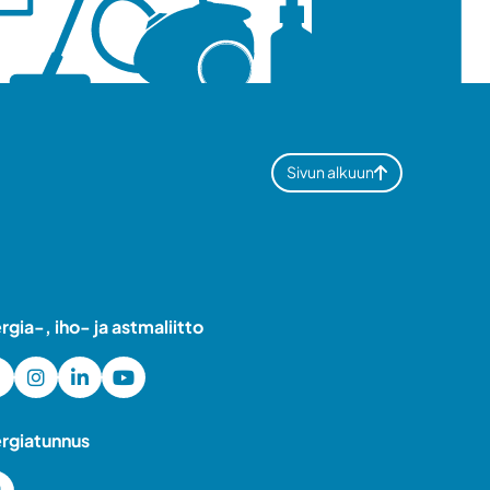
Sivun alkuun
ergia-, iho- ja astmaliitto
ergiatunnus