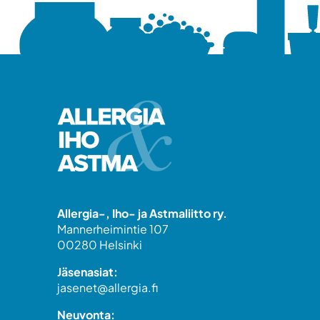
Allergia-, Iho- ja Astmaliitto ry.
Mannerheimintie 107
00280 Helsinki
Jäsenasiat:
jasenet@allergia.fi
Neuvonta: