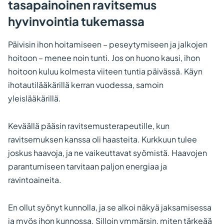
tasapainoinen ravitsemus
hyvinvointia tukemassa
Päivisin ihon hoitamiseen – peseytymiseen ja jalkojen
hoitoon – menee noin tunti. Jos on huono kausi, ihon
hoitoon kuluu kolmesta viiteen tuntia päivässä. Käyn
ihotautilääkärillä kerran vuodessa, samoin
yleislääkärillä.
Keväällä pääsin ravitsemusterapeutille, kun
ravitsemuksen kanssa oli haasteita. Kurkkuun tulee
joskus haavoja, ja ne vaikeuttavat syömistä. Haavojen
parantumiseen tarvitaan paljon energiaa ja
ravintoaineita.
En ollut syönyt kunnolla, ja se alkoi näkyä jaksamisessa
ja myös ihon kunnossa. Silloin ymmärsin, miten tärkeää