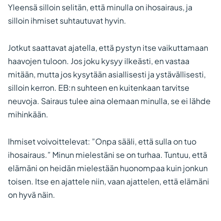
Yleensä silloin selitän, että minulla on ihosairaus, ja
silloin ihmiset suhtautuvat hyvin.
Jotkut saattavat ajatella, että pystyn itse vaikuttamaan
haavojen tuloon. Jos joku kysyy ilkeästi, en vastaa
mitään, mutta jos kysytään asiallisesti ja ystävällisesti,
silloin kerron. EB:n suhteen en kuitenkaan tarvitse
neuvoja. Sairaus tulee aina olemaan minulla, se ei lähde
mihinkään.
Ihmiset voivoittelevat: ”Onpa sääli, että sulla on tuo
ihosairaus.” Minun mielestäni se on turhaa. Tuntuu, että
elämäni on heidän mielestään huonompaa kuin jonkun
toisen. Itse en ajattele niin, vaan ajattelen, että elämäni
on hyvä näin.