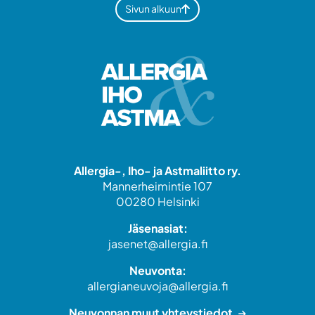
Sivun alkuun
Allergia-, Iho- ja Astmaliitto ry.
Mannerheimintie 107
00280 Helsinki
Jäsenasiat:
jasenet@allergia.fi
Neuvonta:
allergianeuvoja@allergia.fi
Neuvonnan muut yhteystiedot