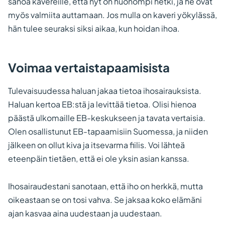
sanoa kavereille, että nyt on huonompi hetki, ja he ovat
myös valmiita auttamaan. Jos mulla on kaveri yökylässä,
hän tulee seuraksi siksi aikaa, kun hoidan ihoa.
Voimaa vertaistapaamisista
Tulevaisuudessa haluan jakaa tietoa ihosairauksista.
Haluan kertoa EB:stä ja levittää tietoa. Olisi hienoa
päästä ulkomaille EB-keskukseen ja tavata vertaisia.
Olen osallistunut EB-tapaamisiin Suomessa, ja niiden
jälkeen on ollut kiva ja itsevarma fiilis. Voi lähteä
eteenpäin tietäen, että ei ole yksin asian kanssa.
Ihosairaudestani sanotaan, että iho on herkkä, mutta
oikeastaan se on tosi vahva. Se jaksaa koko elämäni
ajan kasvaa aina uudestaan ja uudestaan.