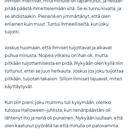
ihmiset miettivät, mitä minulle on tapahtunut, ja heidän
pitää päästä ihmettelemään sitä. Se ei tunnu kivalta, ja
se ahdistaakin. Pienenä en ymmärtänyt, että olen
erilainen kuin muut. Tuntui ihmeelliseltä, kun joku
tuijotti.
Joskus huomaan, että ihmiset tuijottavat ja alkavat
puhua minusta. Nopea vilkaisu on ihan ok, mutta
pitkään tuijottamisesta en pidä. Nykyään olen kyllä niin
tottunut, ettei se juuri hetkauta. Joskus jos joku tuijottaa
pitkään, tuijotan takaisin. Silloin ihmiset tajuavat, miten
käyttäytyvät.
Kun olin pieni, joku mummu tuli kysymään, olenko
tulossa Halloween-juhlista, kun nenänpäästäni oli
lähtenyt iho ja nenä oli punainen. Nykyään luullaan, että
olen kaatunut pyörällä tai että minulla on palovamma.