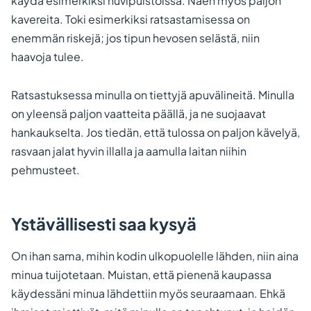
käydä esimerkiksi huvipuistoissa. Näen myös paljon
kavereita. Toki esimerkiksi ratsastamisessa on
enemmän riskejä; jos tipun hevosen selästä, niin
haavoja tulee.
Ratsastuksessa minulla on tiettyjä apuvälineitä. Minulla
on yleensä paljon vaatteita päällä, ja ne suojaavat
hankaukselta. Jos tiedän, että tulossa on paljon kävelyä,
rasvaan jalat hyvin illalla ja aamulla laitan niihin
pehmusteet.
Ystävällisesti saa kysyä
On ihan sama, mihin kodin ulkopuolelle lähden, niin aina
minua tuijotetaan. Muistan, että pienenä kaupassa
käydessäni minua lähdettiin myös seuraamaan. Ehkä