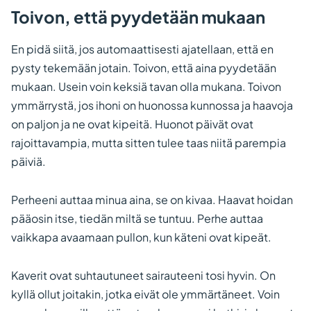
Toivon, että pyydetään mukaan
En pidä siitä, jos automaattisesti ajatellaan, että en
pysty tekemään jotain. Toivon, että aina pyydetään
mukaan. Usein voin keksiä tavan olla mukana. Toivon
ymmärrystä, jos ihoni on huonossa kunnossa ja haavoja
on paljon ja ne ovat kipeitä. Huonot päivät ovat
rajoittavampia, mutta sitten tulee taas niitä parempia
päiviä.
Perheeni auttaa minua aina, se on kivaa. Haavat hoidan
pääosin itse, tiedän miltä se tuntuu. Perhe auttaa
vaikkapa avaamaan pullon, kun käteni ovat kipeät.
Kaverit ovat suhtautuneet sairauteeni tosi hyvin. On
kyllä ollut joitakin, jotka eivät ole ymmärtäneet. Voin