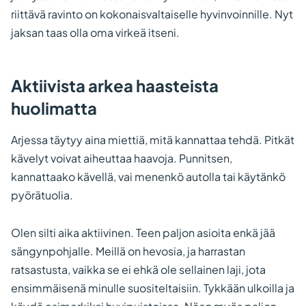
riittävä ravinto on kokonaisvaltaiselle hyvinvoinnille. Nyt
jaksan taas olla oma virkeä itseni.
Aktiivista arkea haasteista
huolimatta
Arjessa täytyy aina miettiä, mitä kannattaa tehdä. Pitkät
kävelyt voivat aiheuttaa haavoja. Punnitsen,
kannattaako kävellä, vai menenkö autolla tai käytänkö
pyörätuolia.
Olen silti aika aktiivinen. Teen paljon asioita enkä jää
sängynpohjalle. Meillä on hevosia, ja harrastan
ratsastusta, vaikka se ei ehkä ole sellainen laji, jota
ensimmäisenä minulle suositeltaisiin. Tykkään ulkoilla ja