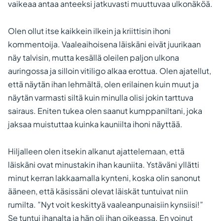
vaikeaa antaa anteeksi jatkuvasti muuttuvaa ulkonäköä.
Olen ollut itse kaikkein ilkein ja kriittisin ihoni
kommentoija. Vaaleaihoisena läiskäni eivät juurikaan
näy talvisin, mutta kesällä oleilen paljon ulkona
auringossa ja silloin vitiligo alkaa erottua. Olen ajatellut,
että näytän ihan lehmältä, olen erilainen kuin muut ja
näytän varmasti siltä kuin minulla olisi jokin tarttuva
sairaus. Eniten tukea olen saanut kumppaniltani, joka
jaksaa muistuttaa kuinka kauniilta ihoni näyttää.
Hiljalleen olen itsekin alkanut ajattelemaan, että
läiskäni ovat minustakin ihan kauniita. Ystäväni yllätti
minut kerran lakkaamalla kynteni, koska olin sanonut
ääneen, että käsissäni olevat läiskät tuntuivat niin
rumilta. ”Nyt voit keskittyä vaaleanpunaisiin kynsiisi!”
Se tuntui ihanalta ja hän oli ihan oikeassa. En voinut