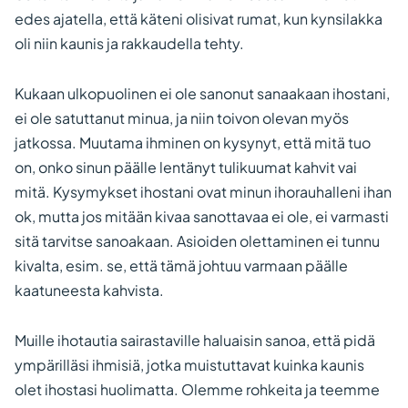
edes ajatella, että käteni olisivat rumat, kun kynsilakka
oli niin kaunis ja rakkaudella tehty.
Kukaan ulkopuolinen ei ole sanonut sanaakaan ihostani,
ei ole satuttanut minua, ja niin toivon olevan myös
jatkossa. Muutama ihminen on kysynyt, että mitä tuo
on, onko sinun päälle lentänyt tulikuumat kahvit vai
mitä. Kysymykset ihostani ovat minun ihorauhalleni ihan
ok, mutta jos mitään kivaa sanottavaa ei ole, ei varmasti
sitä tarvitse sanoakaan. Asioiden olettaminen ei tunnu
kivalta, esim. se, että tämä johtuu varmaan päälle
kaatuneesta kahvista.
Muille ihotautia sairastaville haluaisin sanoa, että pidä
ympärilläsi ihmisiä, jotka muistuttavat kuinka kaunis
olet ihostasi huolimatta. Olemme rohkeita ja teemme