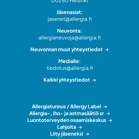
00280 Helsinki
Jäsenasiat:
jasenet@allergia.fi
Neuvonta:
allergianeuvoja@allergia.fi
Neuvonnan muut yhteystiedot
Medialle:
tiedotus@allergia.fi
Kaikki yhteystiedot
Allergiatunnus / Allergy Label
Allergia-, iho- ja astmasäätiö sr
Luontoterveyden osaamiskeskus
Lahjoita
Liity jäseneksi