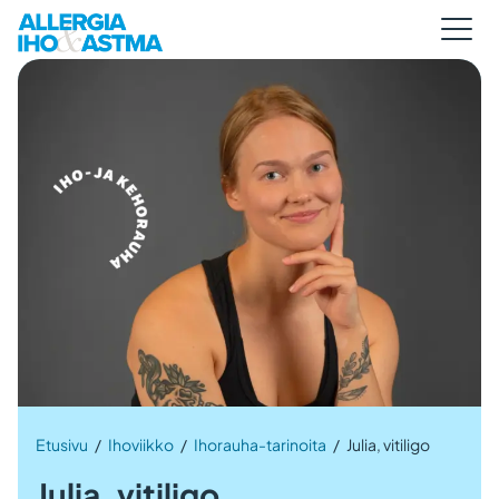
Etusivu
/
Ihoviikko
/
Ihorauha-tarinoita
/
Julia, vitiligo
Julia, vitiligo