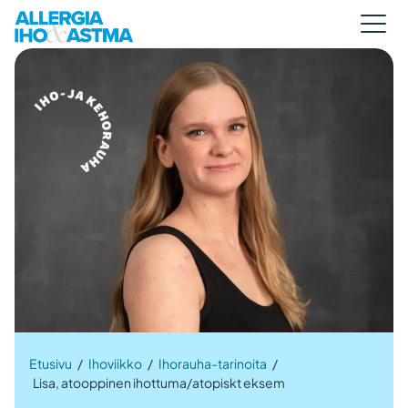
Etusivu
/
Ihoviikko
/
Ihorauha-tarinoita
/
Lisa, atooppinen ihottuma/atopiskt eksem