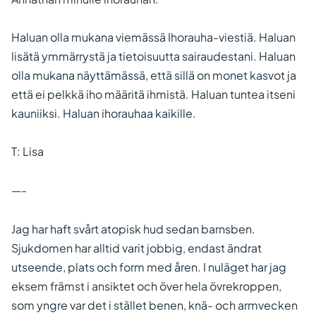
Haluan olla mukana viemässä Ihorauha-viestiä. Haluan
lisätä ymmärrystä ja tietoisuutta sairaudestani. Haluan
olla mukana näyttämässä, että sillä on monet kasvot ja
että ei pelkkä iho määritä ihmistä. Haluan tuntea itseni
kauniiksi. Haluan ihorauhaa kaikille.
T: Lisa
—-
Jag har haft svårt atopisk hud sedan barnsben.
Sjukdomen har alltid varit jobbig, endast ändrat
utseende, plats och form med åren. I nuläget har jag
eksem främst i ansiktet och över hela övrekroppen,
som yngre var det i stället benen, knä- och armvecken