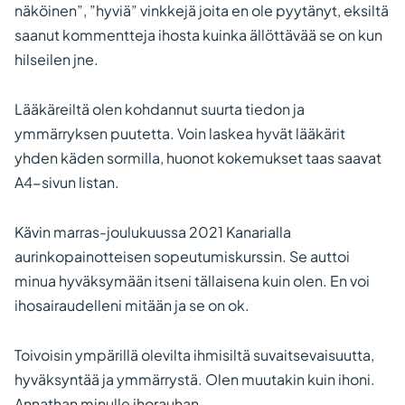
näköinen”, ”hyviä” vinkkejä joita en ole pyytänyt, eksiltä
saanut kommentteja ihosta kuinka ällöttävää se on kun
hilseilen jne.
Lääkäreiltä olen kohdannut suurta tiedon ja
ymmärryksen puutetta. Voin laskea hyvät lääkärit
yhden käden sormilla, huonot kokemukset taas saavat
A4-sivun listan.
Kävin marras-joulukuussa 2021 Kanarialla
aurinkopainotteisen sopeutumiskurssin. Se auttoi
minua hyväksymään itseni tällaisena kuin olen. En voi
ihosairaudelleni mitään ja se on ok.
Toivoisin ympärillä olevilta ihmisiltä suvaitsevaisuutta,
hyväksyntää ja ymmärrystä. Olen muutakin kuin ihoni.
Annathan minulle ihorauhan.