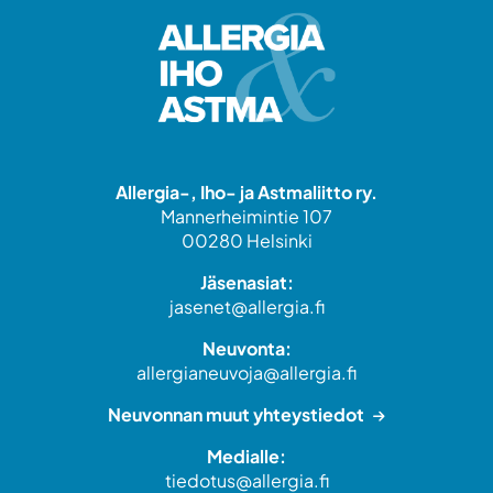
Allergia-, Iho- ja Astmaliitto ry.
Mannerheimintie 107
00280 Helsinki
Jäsenasiat:
jasenet@allergia.fi
Neuvonta:
allergianeuvoja@allergia.fi
Neuvonnan muut yhteystiedot
Medialle:
tiedotus@allergia.fi