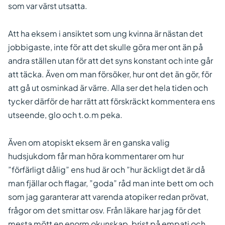
som var värst utsatta.
Att ha eksem i ansiktet som ung kvinna är nästan det
jobbigaste, inte för att det skulle göra mer ont än på
andra ställen utan för att det syns konstant och inte går
att täcka. Även om man försöker, hur ont det än gör, för
att gå ut osminkad är värre. Alla ser det hela tiden och
tycker därför de har rätt att förskräckt kommentera ens
utseende, glo och t.o.m peka.
Även om atopiskt eksem är en ganska valig
hudsjukdom får man höra kommentarer om hur
”förfärligt dålig” ens hud är och ”hur äckligt det är då
man fjällar och flagar, ”goda” råd man inte bett om och
som jag garanterar att varenda atopiker redan prövat,
frågor om det smittar osv. Från läkare har jag för det
mesta mött en enorm okunskap, brist på empati och