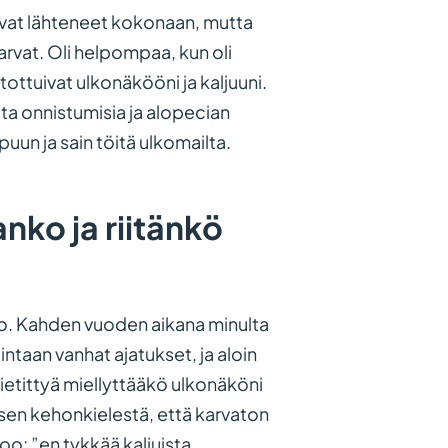
ivat lähteneet kokonaan, mutta
karvat. Oli helpompaa, kun oli
tottuivat ulkonäkööni ja kaljuuni.
ita onnistumisia ja alopecian
uun ja sain töitä ulkomailta.
nko ja riitänkö
to. Kahden vuoden aikana minulta
intaan vanhat ajatukset, ja aloin
ietittyä miellyttääkö ulkonäköni
isen kehonkielestä, että karvaton
oo: ”en tykkää kaljuista