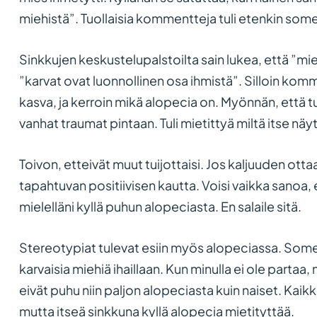
miehistä”. Tuollaisia kommentteja tuli etenkin som
Sinkkujen keskustelupalstoilta sain lukea, että ”mie
”karvat ovat luonnollinen osa ihmistä”. Silloin komme
kasva, ja kerroin mikä alopecia on. Myönnän, että t
vanhat traumat pintaan. Tuli mietittyä miltä itse näy
Toivon, etteivät muut tuijottaisi. Jos kaljuuden otta
tapahtuvan positiivisen kautta. Voisi vaikka sanoa, e
mielelläni kyllä puhun alopeciasta. En salaile sitä.
Stereotypiat tulevat esiin myös alopeciassa. Some
karvaisia miehiä ihaillaan. Kun minulla ei ole partaa
eivät puhu niin paljon alopeciasta kuin naiset. Kaikk
mutta itseä sinkkuna kyllä alopecia mietityttää.