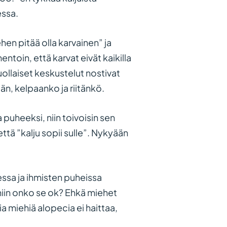
essa.
hen pitää olla karvainen” ja
ntoin, että karvat eivät kaikilla
uollaiset keskustelut nostivat
tän, kelpaanko ja riitänkö.
a puheeksi, niin toivoisin sen
ttä ”kalju sopii sulle”. Nykyään
ssa ja ihmisten puheissa
, niin onko se ok? Ehkä miehet
ia miehiä alopecia ei haittaa,