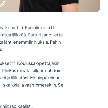
na kehuttiin. Kun olin noin 11-
ljua läikkää. Parturi sanoi, että
ta lähti enemmän hiuksia. Pahin
äs.
 hiukset?”. Koulussa opettajakin
 Minkäs minä läikilleni mahdoin!
stani ja läikistäni. Meninpä minne
niin kaikkialla vaan ihmeteltiin. Se
niin radikaalisti.