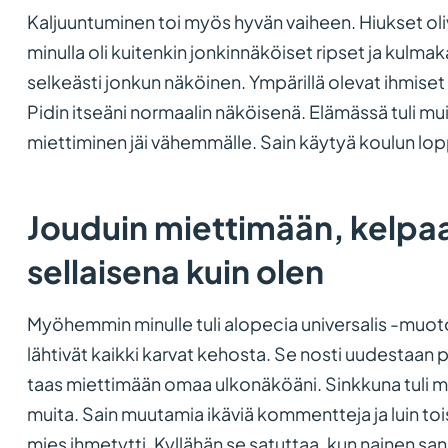
Kaljuuntuminen toi myös hyvän vaiheen. Hiukset ol
minulla oli kuitenkin jonkinnäköiset ripset ja kulma
selkeästi jonkun näköinen. Ympärillä olevat ihmiset 
Pidin itseäni normaalin näköisenä. Elämässä tuli mu
miettiminen jäi vähemmälle. Sain käytyä koulun lopp
Jouduin miettimään, kelpaa
sellaisena kuin olen
Myöhemmin minulle tuli alopecia universalis -muo
lähtivät kaikki karvat kehosta. Se nosti uudestaan p
taas miettimään omaa ulkonäköäni. Sinkkuna tuli m
muita. Sain muutamia ikäviä kommentteja ja luin to
mies ihmetytti. Kyllähän se satuttaa, kun nainen san