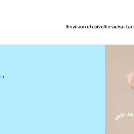
Ihoviikon etusivu
Ihorauha-tari
cia