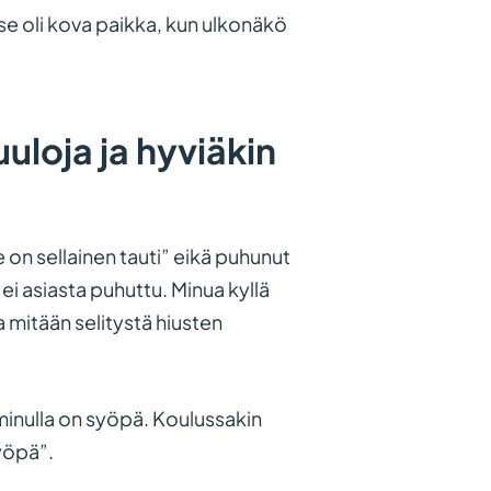
n se oli kova paikka, kun ulkonäkö
uloja ja hyviäkin
e on sellainen tauti” eikä puhunut
ei asiasta puhuttu. Minua kyllä
ta mitään selitystä hiusten
ä minulla on syöpä. Koulussakin
syöpä”.