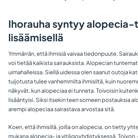
Ihorauha syntyy alopecia-
lisäämisellä
Ymmärrän, että ihmisiä vaivaa tiedonpuute. Sairauks
voi tietää kaikista sairauksista. Alopecian tuntema
uimahalleissa. Siellä uidessa olen saanut outoja k
tuijotusta tulee vanhemmilta ihmisiltä, kuin nuorem
näkyvät, kun alopeciaa ei tunneta. Toivoisin kuitenk
lisääntyisi. Siksi itsekin teen someen postauksia al
arempi alopeciaa sairastava arvostaa sitä.
Koen, että ihmisillä, joilla on alopecia, on tietty yh
mukana alopecia- ja vitiligoyhdistyksessä. Toivon, e