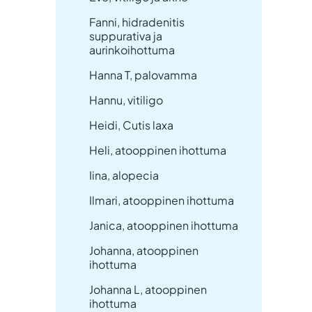
Fanni, hidradenitis
suppurativa ja
aurinkoihottuma
Hanna T, palovamma
Hannu, vitiligo
Heidi, Cutis laxa
Heli, atooppinen ihottuma
Iina, alopecia
Ilmari, atooppinen ihottuma
Janica, atooppinen ihottuma
Johanna, atooppinen
ihottuma
Johanna L, atooppinen
ihottuma