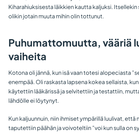
Kiharahiuksisesta läikkien kautta kaljuksi. Itselleki
olikin jotain muuta mihin olin tottunut.
Puhumattomuutta, vääriä lu
vaiheita
Kotona oli jännä, kun isä vaan totesi alopeciasta ”s
enempää. Oli raskasta lapsena kokea sellaista, kun 
käytettiin lääkärissä ja selvitettiin ja testattiin, mut
lähdölle ei löytynyt.
Kun kaljuunnuin, niin ihmiset ympärillä luulivat, ett
taputettiin päähän ja voivoteltiin ”voi kun sulla on 