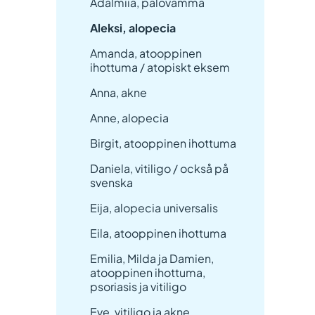
Adalmiia, palovamma
Aleksi, alopecia
Amanda, atooppinen
ihottuma / atopiskt eksem
Anna, akne
Anne, alopecia
Birgit, atooppinen ihottuma
Daniela, vitiligo / också på
svenska
Eija, alopecia universalis
Eila, atooppinen ihottuma
Emilia, Milda ja Damien,
atooppinen ihottuma,
psoriasis ja vitiligo
Eve, vitiligo ja akne