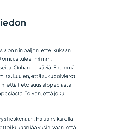
tiedon
ia on niin paljon, ettei kukaan
ttomuus tulee ilmi mm.
atseita. Onhan ne ikäviä. Enemmän
milta. Luulen, että sukupolvierot
in, että tietoisuus alopeciasta
opeciasta. Toivon, että joku
teys keskenään. Haluan siksi olla
ttei kukaan jää yksin, vaan, että