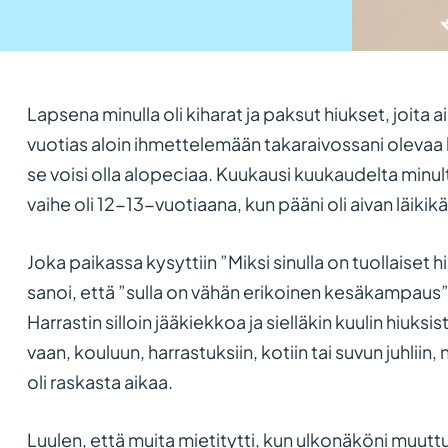
Lapsena minulla oli kiharat ja paksut hiukset, joita ai
vuotias aloin ihmettelemään takaraivossani olevaa ka
se voisi olla alopeciaa. Kuukausi kuukaudelta minul
vaihe oli 12-13-vuotiaana, kun pääni oli aivan läikik
Joka paikassa kysyttiin ”Miksi sinulla on tuollaiset
sanoi, että ”sulla on vähän erikoinen kesäkampaus”.
Harrastin silloin jääkiekkoa ja sielläkin kuulin hiuksi
vaan, kouluun, harrastuksiin, kotiin tai suvun juhliin, 
oli raskasta aikaa.
Luulen, että muita mietitytti, kun ulkonäköni muuttui 