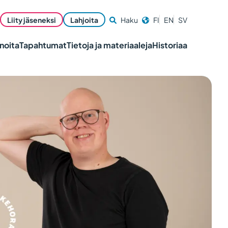
Liity jäseneksi
Lahjoita
Haku
FI
EN
SV
noita
Tapahtumat
Tietoja ja materiaaleja
Historiaa