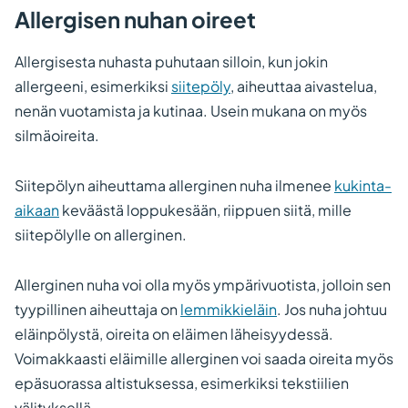
Allergisen nuhan oireet
Allergisesta nuhasta puhutaan silloin, kun jokin
allergeeni, esimerkiksi
siitepöly
, aiheuttaa aivastelua,
nenän vuotamista ja kutinaa. Usein mukana on myös
silmäoireita.
Siitepölyn aiheuttama allerginen nuha ilmenee
kukinta-
aikaan
keväästä loppukesään, riippuen siitä, mille
siitepölylle on allerginen.
Allerginen nuha voi olla myös ympärivuotista, jolloin sen
tyypillinen aiheuttaja on
lemmikkieläin
. Jos nuha johtuu
eläinpölystä, oireita on eläimen läheisyydessä.
Voimakkaasti eläimille allerginen voi saada oireita myös
epäsuorassa altistuksessa, esimerkiksi tekstiilien
välityksellä.