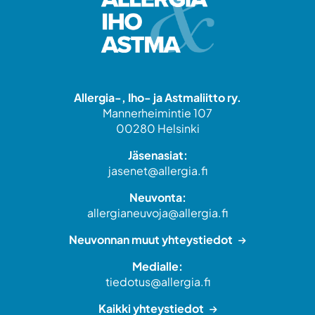
Allergia-, Iho- ja Astmaliitto ry.
Mannerheimintie 107
00280 Helsinki
Jäsenasiat:
jasenet@allergia.fi
Neuvonta:
allergianeuvoja@allergia.fi
Neuvonnan muut yhteystiedot
Medialle:
tiedotus@allergia.fi
Kaikki yhteystiedot