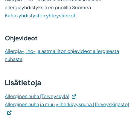
allergiayhdistyksiä eri puolilla Suomea.
Katso yhdistysten yhteystiedot.
Ohjevideot
Allergia-, iho- ja astmaliiton ohjevideot allergisesta
nuhasta
Lisätietoja
(Vieraile
Allerginen nuha [Terveyskylä]
ulkoisella
(V
Allerginen nuha ja muu yliherkkyysnuha [Terveyskirjasto]
sivustolla.
ul
Linkki
si
avautuu
Li