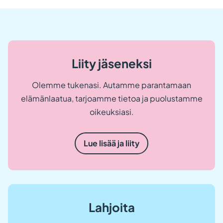
uuteen
av
välilehteen.)
u
vä
Liity jäseneksi
Olemme tukenasi. Autamme parantamaan
elämänlaatua, tarjoamme tietoa ja puolustamme
oikeuksiasi.
Lue lisää ja liity
Lahjoita