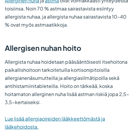
Allerginen nuha
ja
astma
ovat voimakkaasti yhteydessä
toisiinsa. Noin 70 % astmaa sairastavista esiintyy
allergista nuhaa, ja allergista nuhaa sairastavista 10–40
% ovat myös astmaatikkoja.
Allergisen nuhan hoito
Allergista nuhaa hoidetaan pääsääntöisesti itsehoitona
paikallishoitoon tarkoitetuilla kortisonipitoisilla
allergianenäsumutteilla ja allergiasilmätipoilla sekä
antihistamiinitableteilla. Hoito on tärkeää, koska
hoitamaton allerginen nuha lisää astman riskiä jopa 2,5-
3,5-kertaiseksi.
Lue lisää allergiaoireiden lääkkeettömästä ja
lääkehoidosta.