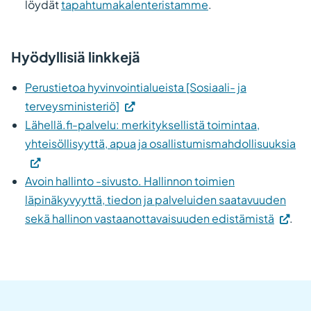
avautuu
välilehteen.)
sivust
löydät
tapahtumakalenteristamme
.
uuteen
Linkki
välilehteen.)
avaut
Hyödyllisiä linkkejä
uutee
välile
Perustietoa hyvinvointialueista [Sosiaali- ja
(Vieraile
terveysministeriö]
ulkoisella
Lähellä.fi-palvelu: merkityksellistä toimintaa,
sivustolla.
(Vi
yhteisöllisyyttä, apua ja osallistumismahdollisuuksia
Linkki
ulk
avautuu
siv
Avoin hallinto -sivusto. Hallinnon toimien
uuteen
Lin
läpinäkyvyyttä, tiedon ja palveluiden saatavuuden
välilehteen.)
(Vierai
av
sekä hallinon vastaanottavaisuuden edistämistä
.
ulkoise
uu
sivusto
väl
Linkki
avautu