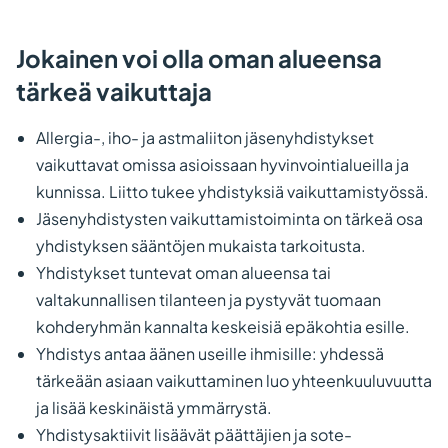
Jokainen voi olla oman alueensa
tärkeä vaikuttaja
Allergia-, iho- ja astmaliiton jäsenyhdistykset
vaikuttavat omissa asioissaan hyvinvointialueilla ja
kunnissa. Liitto tukee yhdistyksiä vaikuttamistyössä.
Jäsenyhdistysten vaikuttamistoiminta on tärkeä osa
yhdistyksen sääntöjen mukaista tarkoitusta.
Yhdistykset tuntevat oman alueensa tai
valtakunnallisen tilanteen ja pystyvät tuomaan
kohderyhmän kannalta keskeisiä epäkohtia esille.
Yhdistys antaa äänen useille ihmisille: yhdessä
tärkeään asiaan vaikuttaminen luo yhteenkuuluvuutta
ja lisää keskinäistä ymmärrystä.
Yhdistysaktiivit lisäävät päättäjien ja sote-