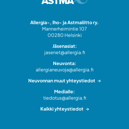
Allergia-, Iho- ja Astmaliitto ry.
Mannerheimintie 107
00280 Helsinki
Jäsenasiat:
jasenet@allergia.fi
Neuvonta:
allergianeuvoja@allergia.fi
Neuvonnan muut yhteystiedot
Medialle:
tiedotus@allergia.fi
Kaikki yhteystiedot