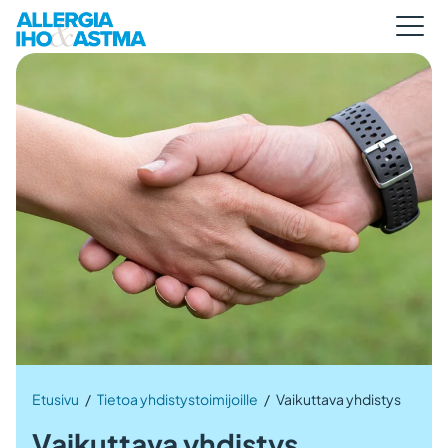
Etusivu
/
Tietoa yhdistystoimijoille
/
Vaikuttava yhdistys
Vaikuttava yhdistys