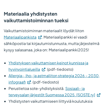
Materiaalia yhdistysten
vaikuttamistoiminnan tueksi
Vaikuttamistoiminnan materiaalit löydät liiton
(Vieraile
Materiaalipankista
. Materiaalipankki ei vaadi
ulkoisella
sähköpostia tai kirjautumistunnusta, mutta järjestelmä
sivustolla.
kysyy salasanaa, joka on: Materiaalipankki2025!
Linkki
avautuu
Yhdistyksen vaikuttamisen keinot kunnissa ja
uuteen
(Vieraile
hyvinvointialueilla
. (pdf-tiedosto)
välilehteen.)
ulkoisella
Allergia-, iho- ja astmaliiton strategia 2026 – 2030,
(Vieraile
sivustolla.
infograafi
. (pdf-tiedosto)
ulkoisella
Linkki
Perustietoa sote-yhdistyksistä.
Sosiaali- ja
sivustolla.
avautuu
(Viera
terveysalan järjestöt Suomessa 2025. [SOSTE ry]
Linkki
uuteen
ulkois
Yhdistysten vaikuttamiseen liittyviä koulutuksia