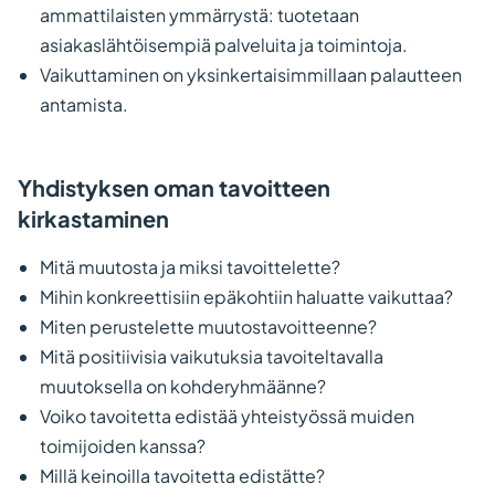
ammattilaisten ymmärrystä: tuotetaan
asiakaslähtöisempiä palveluita ja toimintoja.
Vaikuttaminen on yksinkertaisimmillaan palautteen
antamista.
Yhdistyksen oman tavoitteen
kirkastaminen
Mitä muutosta ja miksi tavoittelette?
Mihin konkreettisiin epäkohtiin haluatte vaikuttaa?
Miten perustelette muutostavoitteenne?
Mitä positiivisia vaikutuksia tavoiteltavalla
muutoksella on kohderyhmäänne?
Voiko tavoitetta edistää yhteistyössä muiden
toimijoiden kanssa?
Millä keinoilla tavoitetta edistätte?