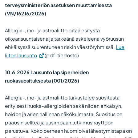
terveysministeriön asetuksen muuttamisesta
(VN/16216/2026)
Allergia-, iho- ja astmaliitto pitää esitystä
oikeansuuntaisena ja tärkeänä askeleena vyöruusun
ehkäisyssä suurentuneen riskin väestöryhmissä.
Lue
liiton lausunto
(pdf-tiedosto)
10.6.2026 Lausunto lapsiperheiden
ruokasuosituksesta (001/2026)
Allergia-, iho- ja astmaliitto tarkastelee suositusta
erityisesti ruoka-allergioiden sekä niiden ehkäisyn,
hoidon ja arjen hallinnan näkökulmasta. Suositus on
pääosin selkeä ja uusimpaan tutkimusnäyttöön
perustuva. Koko perheen huomioiva lähestymistapa on