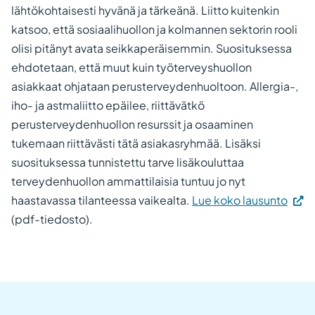
lähtökohtaisesti hyvänä ja tärkeänä. Liitto kuitenkin
katsoo, että sosiaalihuollon ja kolmannen sektorin rooli
olisi pitänyt avata seikkaperäisemmin. Suosituksessa
ehdotetaan, että muut kuin työterveyshuollon
asiakkaat ohjataan perusterveydenhuoltoon. Allergia-,
iho- ja astmaliitto epäilee, riittävätkö
perusterveydenhuollon resurssit ja osaaminen
tukemaan riittävästi tätä asiakasryhmää. Lisäksi
suosituksessa tunnistettu tarve lisäkouluttaa
terveydenhuollon ammattilaisia tuntuu jo nyt
haastavassa tilanteessa vaikealta.
Lue koko lausunto
(pdf-tiedosto).