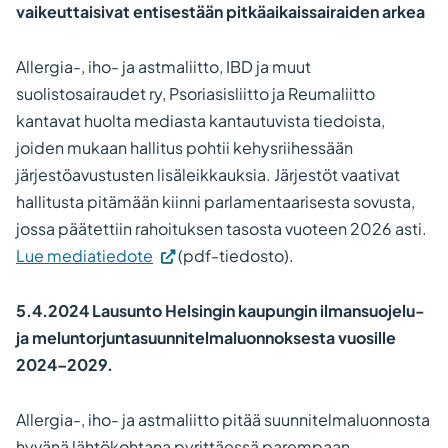
vaikeuttaisivat entisestään pitkäaikaissairaiden arkea
Allergia-, iho- ja astmaliitto, IBD ja muut
suolistosairaudet ry, Psoriasisliitto ja Reumaliitto
kantavat huolta mediasta kantautuvista tiedoista,
joiden mukaan hallitus pohtii kehysriihessään
järjestöavustusten lisäleikkauksia. Järjestöt vaativat
hallitusta pitämään kiinni parlamentaarisesta sovusta,
jossa päätettiin rahoituksen tasosta vuoteen 2026 asti.
Lue mediatiedote
(pdf-tiedosto).
5.4.2024 Lausunto Helsingin kaupungin ilmansuojelu-
ja meluntorjuntasuunnitelmaluonnoksesta vuosille
2024–2029.
Allergia-, iho- ja astmaliitto pitää suunnitelmaluonnosta
hyvänä lähtökohtana pyrittäessä parempaan