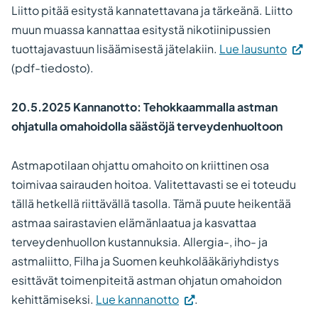
Liitto pitää esitystä kannatettavana ja tärkeänä. Liitto
muun muassa kannattaa esitystä nikotiinipussien
tuottajavastuun lisäämisestä jätelakiin.
Lue lausunto
(pdf-tiedosto).
20.5.2025 Kannanotto: Tehokkaammalla astman
ohjatulla omahoidolla säästöjä terveydenhuoltoon
Astmapotilaan ohjattu omahoito on kriittinen osa
toimivaa sairauden hoitoa. Valitettavasti se ei toteudu
tällä hetkellä riittävällä tasolla. Tämä puute heikentää
astmaa sairastavien elämänlaatua ja kasvattaa
terveydenhuollon kustannuksia. Allergia-, iho- ja
astmaliitto, Filha ja Suomen keuhkolääkäriyhdistys
esittävät toimenpiteitä astman ohjatun omahoidon
kehittämiseksi.
Lue kannanotto
.