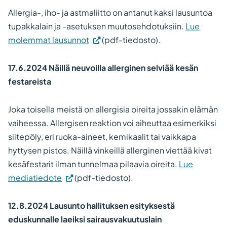
Allergia-, iho- ja astmaliitto on antanut kaksi lausuntoa
tupakkalain ja -asetuksen muutosehdotuksiin.
Lue
molemmat lausunnot
(pdf-tiedosto).
17.6.2024 Näillä neuvoilla allerginen selviää kesän
festareista
Joka toisella meistä on allergisia oireita jossakin elämän
vaiheessa. Allergisen reaktion voi aiheuttaa esimerkiksi
siitepöly, eri ruoka-aineet, kemikaalit tai vaikkapa
hyttysen pistos. Näillä vinkeillä allerginen viettää kivat
kesäfestarit ilman tunnelmaa pilaavia oireita.
Lue
mediatiedote
(pdf-tiedosto).
12.8.2024 Lausunto hallituksen esityksestä
eduskunnalle laeiksi sairausvakuutuslain