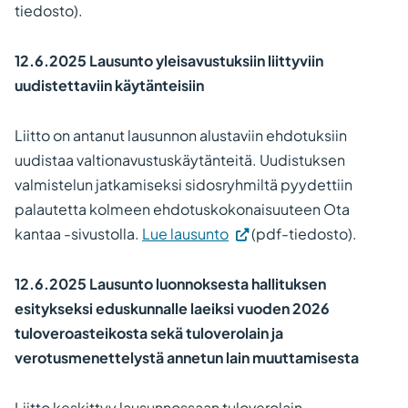
tiedosto).
12.6.2025 Lausunto yleisavustuksiin liittyviin
uudistettaviin käytänteisiin
Liitto on antanut lausunnon alustaviin ehdotuksiin
uudistaa valtionavustuskäytänteitä. Uudistuksen
valmistelun jatkamiseksi sidosryhmiltä pyydettiin
palautetta kolmeen ehdotuskokonaisuuteen Ota
kantaa -sivustolla.
Lue lausunto
(pdf-tiedosto).
12.6.2025
Lausunto luonnoksesta hallituksen
esitykseksi eduskunnalle laeiksi vuoden 2026
tuloveroasteikosta sekä tuloverolain ja
verotusmenettelystä annetun lain muuttamisesta
Liitto keskittyy lausunnossaan tuloverolain