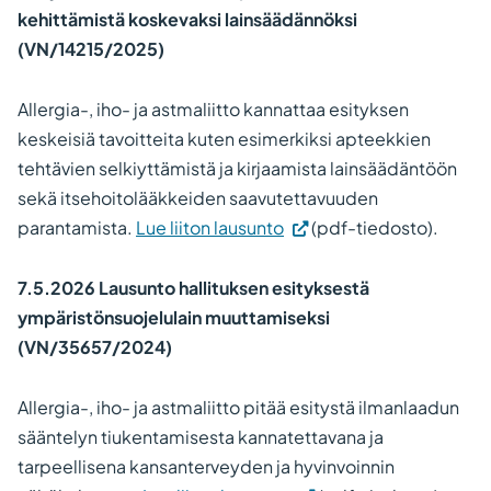
kehittämistä koskevaksi lainsäädännöksi
(VN/14215/2025)
Allergia-, iho- ja astmaliitto kannattaa esityksen
keskeisiä tavoitteita kuten esimerkiksi apteekkien
tehtävien selkiyttämistä ja kirjaamista lainsäädäntöön
sekä itsehoitolääkkeiden saavutettavuuden
parantamista.
Lue liiton lausunto
(pdf-tiedosto).
7.5.2026 Lausunto hallituksen esityksestä
ympäristönsuojelulain muuttamiseksi
(VN/35657/2024)
Allergia-, iho- ja astmaliitto pitää esitystä ilmanlaadun
sääntelyn tiukentamisesta kannatettavana ja
tarpeellisena kansanterveyden ja hyvinvoinnin