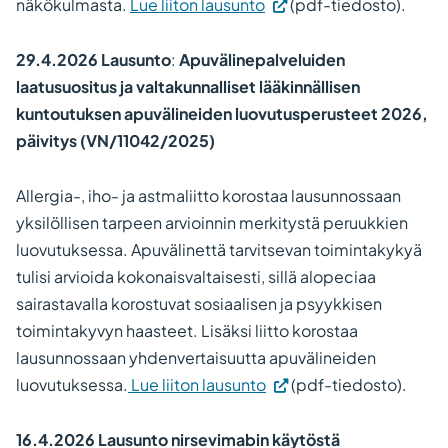
näkökulmasta.
Lue liiton lausunto
(pdf-tiedosto).
29.4.2026 Lausunto
:
Apuvälinepalveluiden
laatusuositus ja valtakunnalliset lääkinnällisen
kuntoutuksen apuvälineiden luovutusperusteet 2026,
päivitys (VN/11042/2025)
Allergia-, iho- ja astmaliitto korostaa lausunnossaan
yksilöllisen tarpeen arvioinnin merkitystä peruukkien
luovutuksessa. Apuvälinettä tarvitsevan toimintakykyä
tulisi arvioida kokonaisvaltaisesti, sillä alopeciaa
sairastavalla korostuvat sosiaalisen ja psyykkisen
toimintakyvyn haasteet. Lisäksi liitto korostaa
lausunnossaan yhdenvertaisuutta apuvälineiden
luovutuksessa.
Lue liiton lausunto
(pdf-tiedosto).
16.4.2026 Lausunto nirsevimabin käytöstä