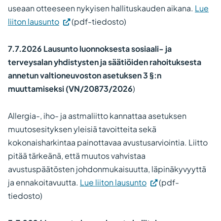
useaan otteeseen nykyisen hallituskauden aikana.
Lue
liiton lausunto
(pdf-tiedosto)
7.7.2026 Lausunto luonnoksesta sosiaali- ja
terveysalan yhdistysten ja säätiöiden rahoituksesta
annetun valtioneuvoston asetuksen 3 §:n
muuttamiseksi
(VN/20873/2026
)
Allergia-, iho- ja astmaliitto kannattaa asetuksen
muutosesityksen yleisiä tavoitteita sekä
kokonaisharkintaa painottavaa avustusarviointia. Liitto
pitää tärkeänä, että muutos vahvistaa
avustuspäätösten johdonmukaisuutta, läpinäkyvyyttä
ja ennakoitavuutta.
Lue liiton lausunto
(pdf-
tiedosto)