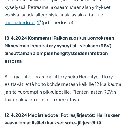
kyselyssä. Petraamalla osaamistaan alan yritykset
voisivat saada allergisista uusia asiakkaita.
Lue
mediatiedote
(pdf-tiedosto).
18.4.2024 Kommentti Palkon suositusluonnokseen
Nirsevimabi respiratory syncytial -viruksen (RSV)
aiheuttaman alempien hengitysteiden infektion
estossa
Allergia-, iho- ja astmaliitto ry sekä Hengitysliitto ry
esittävät, että hoito kohdennetaan kaikille 12 kuukautta
ja sitä nuorempiin pikkulapsille. Pienten lasten RSV:n
tautitaakka on edelleen merkittävä.
12.4.2024 Mediatiedote: Potilasjärjestöt: Hallituksen
kaavailemat lisäleikkaukset sote-järjestöiltä