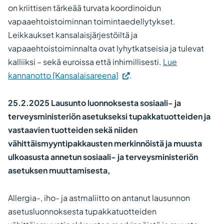
on kriittisen tärkeää turvata koordinoidun
vapaaehtoistoiminnan toimintaedellytykset.
Leikkaukset kansalaisjärjestöiltä ja
vapaaehtoistoiminnalta ovat lyhytkatseisia ja tulevat
kalliiksi – sekä euroissa että inhimillisesti.
Lue
(Vieraile
kannanotto [Kansalaisareena]
.
ulkoisella
sivustolla.
25.2.2025 Lausunto luonnoksesta sosiaali- ja
Linkki
terveysministeriön asetukseksi tupakkatuotteiden ja
avautuu
vastaavien tuotteiden sekä niiden
uuteen
vähittäismyyntipakkausten merkinnöistä ja muusta
välilehteen.)
ulkoasusta annetun sosiaali- ja terveysministeriön
asetuksen muuttamisesta,
Allergia-, iho- ja astmaliitto on antanut lausunnon
asetusluonnoksesta tupakkatuotteiden