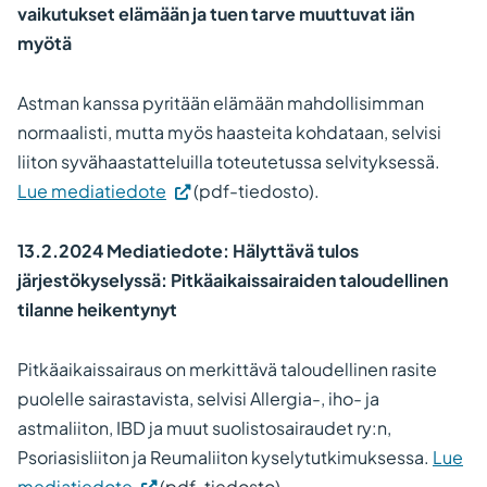
vaikutukset elämään ja tuen tarve muuttuvat iän
myötä
Astman kanssa pyritään elämään mahdollisimman
normaalisti, mutta myös haasteita kohdataan, selvisi
liiton syvähaastatteluilla toteutetussa selvityksessä.
Lue mediatiedote
(pdf-tiedosto).
13.2.2024 Mediatiedote: Hälyttävä tulos
järjestökyselyssä: Pitkäaikaissairaiden taloudellinen
tilanne heikentynyt
Pitkäaikaissairaus on merkittävä taloudellinen rasite
puolelle sairastavista, selvisi Allergia-, iho- ja
astmaliiton, IBD ja muut suolistosairaudet ry:n,
Psoriasisliiton ja Reumaliiton kyselytutkimuksessa.
Lue
mediatiedote
(pdf-tiedosto).