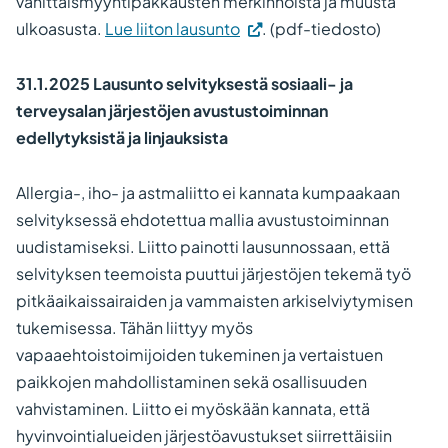
vähittäismyyntipakkausten merkinnöistä ja muusta
ulkoasusta.
Lue liiton lausunto
. (pdf-tiedosto)
31.1.2025 Lausunto selvityksestä sosiaali- ja
terveysalan järjestöjen avustustoiminnan
edellytyksistä ja linjauksista
Allergia-, iho- ja astmaliitto ei kannata kumpaakaan
selvityksessä ehdotettua mallia avustustoiminnan
uudistamiseksi. Liitto painotti lausunnossaan, että
selvityksen teemoista puuttui järjestöjen tekemä työ
pitkäaikaissairaiden ja vammaisten arkiselviytymisen
tukemisessa. Tähän liittyy myös
vapaaehtoistoimijoiden tukeminen ja vertaistuen
paikkojen mahdollistaminen sekä osallisuuden
vahvistaminen. Liitto ei myöskään kannata, että
hyvinvointialueiden järjestöavustukset siirrettäisiin