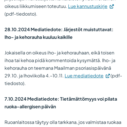
oikeus liikkumiseen toteutuu.
Lue kannustuskirje
(pdf-tiedosto).
28.10.2024 Mediatiedote: Järjestöt muistuttavat:
Iho- ja kehorauha kuuluu kaikille
Jokaisella on oikeus iho- ja kehorauhaan, eikä toisen
ihoa tai kehoa pidä kommentoida kysymättä. Iho- ja
kehorauha on teemana Maailman psoriasispäivänä
29.10. ja Ihoviikolla 4.–10.11.
Lue mediatiedote
(pdf-
tiedosto).
7.10.2024 Mediatiedote: Tietämättömyys voi pilata
ruoka-allergisen päivän
Ruoanlaitossa täytyy olla tarkkana, jos valmistaa ruokaa