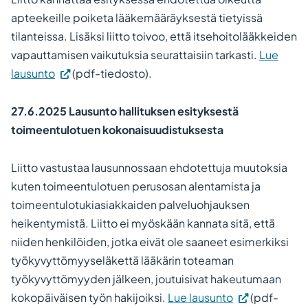
apteekeille poiketa lääkemääräyksestä tietyissä
tilanteissa. Lisäksi liitto toivoo, että itsehoitolääkkeiden
vapauttamisen vaikutuksia seurattaisiin tarkasti.
Lue
lausunto
(pdf-tiedosto).
27.6.2025
Lausunto hallituksen esityksestä
toimeentulotuen kokonaisuudistuksesta
Liitto vastustaa lausunnossaan ehdotettuja muutoksia
kuten toimeentulotuen perusosan alentamista ja
toimeentulotukiasiakkaiden palveluohjauksen
heikentymistä. Liitto ei myöskään kannata sitä, että
niiden henkilöiden, jotka eivät ole saaneet esimerkiksi
työkyvyttömyyseläkettä lääkärin toteaman
työkyvyttömyyden jälkeen, joutuisivat hakeutumaan
kokopäiväisen työn hakijoiksi.
Lue lausunto
(pdf-