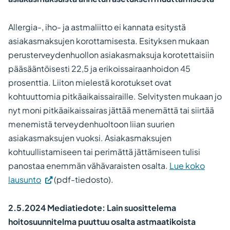
Allergia-, iho- ja astmaliitto ei kannata esitystä
asiakasmaksujen korottamisesta. Esityksen mukaan
perusterveydenhuollon asiakasmaksuja korotettaisiin
pääsääntöisesti 22,5 ja erikoissairaanhoidon 45
prosenttia. Liiton mielestä korotukset ovat
kohtuuttomia pitkäaikaissairaille. Selvitysten mukaan jo
nyt moni pitkäaikaissairas jättää menemättä tai siirtää
menemistä terveydenhuoltoon liian suurien
asiakasmaksujen vuoksi. Asiakasmaksujen
kohtuullistamiseen tai perimättä jättämiseen tulisi
panostaa enemmän vähävaraisten osalta.
Lue koko
lausunto
(pdf-tiedosto).
2.5.2024 Mediatiedote: Lain suosittelema
hoitosuunnitelma puuttuu osalta astmaatikoista