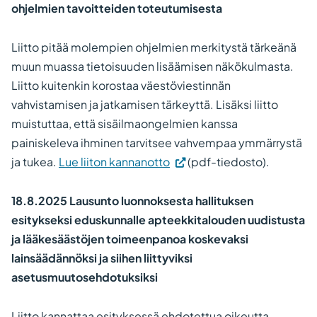
ohjelmien tavoitteiden toteutumisesta
Liitto pitää molempien ohjelmien merkitystä tärkeänä
muun muassa tietoisuuden lisäämisen näkökulmasta.
Liitto kuitenkin korostaa väestöviestinnän
vahvistamisen ja jatkamisen tärkeyttä. Lisäksi liitto
muistuttaa, että sisäilmaongelmien kanssa
painiskeleva ihminen tarvitsee vahvempaa ymmärrystä
ja tukea.
Lue liiton kannanotto
(pdf-tiedosto).
18.8.2025 Lausunto
luonnoksesta hallituksen
esitykseksi eduskunnalle apteekkitalouden uudistusta
ja lääkesäästöjen toimeenpanoa koskevaksi
lainsäädännöksi ja siihen liittyviksi
asetusmuutosehdotuksiksi
Liitto kannattaa esityksessä ehdotettua oikeutta