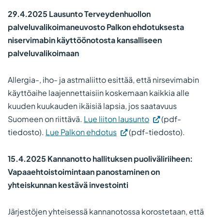
29.4.2025 Lausunto Terveydenhuollon
palveluvalikoimaneuvosto Palkon ehdotuksesta
niservimabin käyttöönotosta kansalliseen
palveluvalikoimaan
Allergia-, iho- ja astmaliitto esittää, että nirsevimabin
käyttöaihe laajennettaisiin koskemaan kaikkia alle
kuuden kuukauden ikäisiä lapsia, jos saatavuus
Suomeen on riittävä.
Lue liiton lausunto
(pdf-
(Vieraile
tiedosto).
Lue Palkon ehdotus
(pdf-tiedosto).
ulkoisella
sivustolla.
15.4.2025 Kannanotto hallituksen puoliväliriiheen:
Linkki
Vapaaehtoistoimintaan panostaminen on
avautuu
yhteiskunnan kestävä investointi
uuteen
välilehteen.)
Järjestöjen yhteisessä kannanotossa korostetaan, että