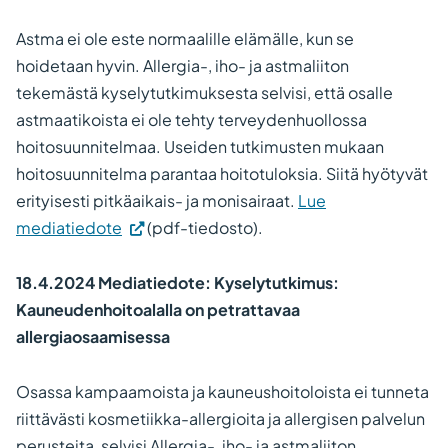
Astma ei ole este normaalille elämälle, kun se
hoidetaan hyvin. Allergia-, iho- ja astmaliiton
tekemästä kyselytutkimuksesta selvisi, että osalle
astmaatikoista ei ole tehty terveydenhuollossa
hoitosuunnitelmaa. Useiden tutkimusten mukaan
hoitosuunnitelma parantaa hoitotuloksia. Siitä hyötyvät
erityisesti pitkäaikais- ja monisairaat.
Lue
mediatiedote
(pdf-tiedosto).
18.4.2024 Mediatiedote: Kyselytutkimus:
Kauneudenhoitoalalla on petrattavaa
allergiaosaamisessa
Osassa kampaamoista ja kauneushoitoloista ei tunneta
riittävästi kosmetiikka-allergioita ja allergisen palvelun
perusteita, selvisi Allergia-, iho- ja astmaliiton