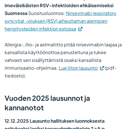
imeväisikäisten RSV-infektioiden ehkäisemiseksi
Suomessa
Suositusluonnos:
Nirsevimabi respiratory
syncytial -viruksen (RSV) aiheuttaman alempien
(Vieraile
hengitysteiden infektion estossa
ulkoisella
sivustolla.
Allergia-, iho- ja astmaliitto pitää nirsevimabin laajaa ja
Linkki
kansallista käyttöönottoa perusteltuna ja tukee
avautuu
vahvasti sen sisällyttämistä osaksi kansallista
uuteen
immunisaatio-ohjelmaa.
Lue liiton lausunto
(pdf-
välilehteen.)
tiedosto).
Vuoden 2025 lausunnot ja
kannanotot
12.12.2025 Lausunto hallituksen luonnoksesta
esitykseksi laeiksi terveydenhuoltolain 7 a §:n,