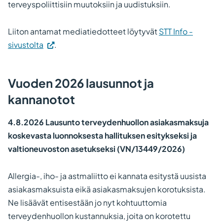
terveyspoliittisiin muutoksiin ja uudistuksiin.
Liiton antamat mediatiedotteet löytyvät
STT Info -
(Vieraile
sivustolta
.
ulkoisella
sivustolla.
Vuoden 2026 lausunnot ja
Linkki
kannanotot
avautuu
uuteen
4.8.2026 Lausunto terveydenhuollon asiakasmaksuja
välilehteen.)
koskevasta luonnoksesta hallituksen esitykseksi ja
valtioneuvoston asetukseksi (VN/13449/2026)
Allergia-, iho- ja astmaliitto ei kannata esitystä uusista
asiakasmaksuista eikä asiakasmaksujen korotuksista.
Ne lisäävät entisestään jo nyt kohtuuttomia
terveydenhuollon kustannuksia, joita on korotettu