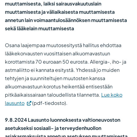
muuttamisesta, laiksi sairausvakuutuslain
muuttamisesta ja väliaikaisesta muuttamisesta
annetun lain voimaantulosäännöksen muuttamisesta
sekä lääkelain muuttamisesta
Osana laajempaa muutosesitystä hallitus ehdottaa
lääkekorvausten vuosittaisen alkuomavastuun
korottamista 70 euroaan 50 eurosta. Allergia-, iho- ja
astmaliitto ei kannata esitystä. Yhdessä jo muiden
tehtyjen ja suunniteltujen muutosten kanssa
alkuomavastuun korotus heikentää entisestään
pitkäaikaissairaan taloudellista tilannetta.
Lue koko
lausunto
(pdf-tiedosto).
9.8.2024 Lausunto luonnoksesta valtioneuvoston
asetukseksi sosiaali- ja terveydenhuollon
asiakasmaksuista annetun asetuksen muuttamisesta