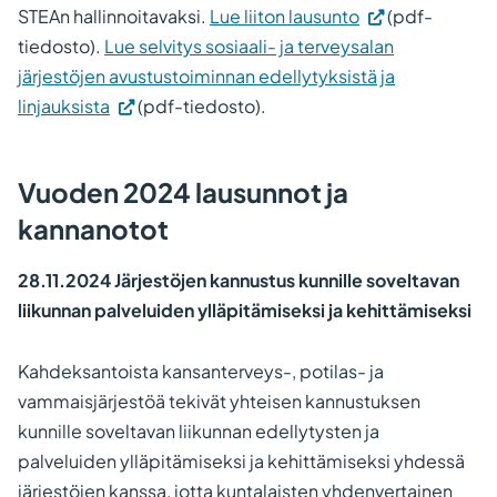
STEAn hallinnoitavaksi.
Lue liiton lausunto
(pdf-
tiedosto).
Lue selvitys sosiaali- ja terveysalan
järjestöjen avustustoiminnan edellytyksistä ja
linjauksista
(pdf-tiedosto).
Vuoden 2024 lausunnot ja
kannanotot
28.11.2024 Järjestöjen kannustus kunnille soveltavan
liikunnan palveluiden ylläpitämiseksi ja kehittämiseksi
Kahdeksantoista kansanterveys-, potilas- ja
vammaisjärjestöä tekivät yhteisen kannustuksen
kunnille soveltavan liikunnan edellytysten ja
palveluiden ylläpitämiseksi ja kehittämiseksi yhdessä
järjestöjen kanssa, jotta kuntalaisten yhdenvertainen