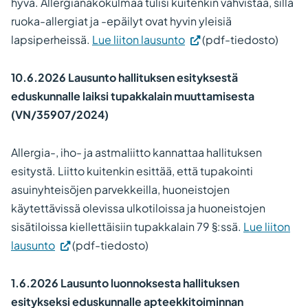
hyvä. Allergianäkökulmaa tulisi kuitenkin vahvistaa, sillä
ruoka-allergiat ja -epäilyt ovat hyvin yleisiä
lapsiperheissä.
Lue liiton lausunto
(pdf-tiedosto)
10.6.2026 Lausunto hallituksen esityksestä
eduskunnalle laiksi tupakkalain muuttamisesta
(VN/35907/2024)
Allergia-, iho- ja astmaliitto kannattaa hallituksen
esitystä. Liitto kuitenkin esittää, että tupakointi
asuinyhteisöjen parvekkeilla, huoneistojen
käytettävissä olevissa ulkotiloissa ja huoneistojen
sisätiloissa kiellettäisiin tupakkalain 79 §:ssä.
Lue liiton
lausunto
(pdf-tiedosto)
1.6.2026 Lausunto luonnoksesta hallituksen
esitykseksi eduskunnalle apteekkitoiminnan