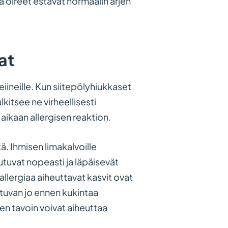
la oireet estävät normaalin arjen
at
eiineille. Kun siitepölyhiukkaset
lkitsee ne virheellisesti
 aikaan allergisen reaktion.
ä. Ihmisen limakalvoille
tuvat nopeasti ja läpäisevät
allergiaa aiheuttavat kasvit ovat
atuvan jo ennen kukintaa
en tavoin voivat aiheuttaa