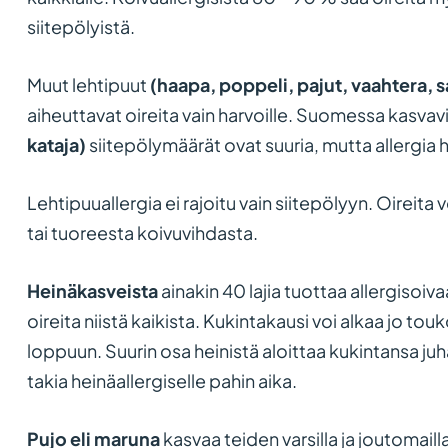
siitepölyistä.
Muut lehtipuut
(haapa, poppeli, pajut, vaahtera, s
aiheuttavat oireita vain harvoille. Suomessa kasva
kataja)
siitepölymäärät ovat suuria, mutta allergia h
Lehtipuuallergia ei rajoitu vain siitepölyyn. Oireit
tai tuoreesta koivuvihdasta.
Heinäkasveista
ainakin 40 lajia tuottaa allergisoiv
oireita niistä kaikista. Kukintakausi voi alkaa jo tou
loppuun. Suurin osa heinistä aloittaa kukintansa juh
takia heinäallergiselle pahin aika.
Pujo eli maruna
kasvaa teiden varsilla ja joutomaill