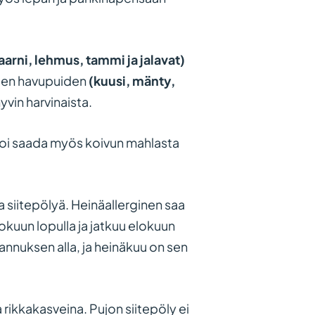
aarni, lehmus, tammi ja jalavat)
vien havupuiden
(kuusi, mänty,
yvin harvinaista.
a voi saada myös koivun mahlasta
aa siitepölyä. Heinäallerginen saa
kokuun lopulla ja jatkuu elokuun
annuksen alla, ja heinäkuu on sen
a rikkakasveina. Pujon siitepöly ei