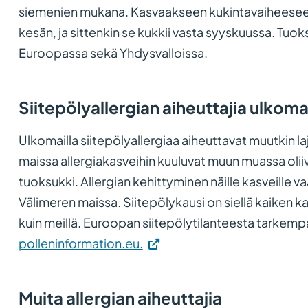
siemenien mukana. Kasvaakseen kukintavaiheeseen
kesän, ja sittenkin se kukkii vasta syyskuussa. Tuoks
Euroopassa sekä Yhdysvalloissa.
Siitepölyallergian aiheuttajia ulkomai
Ulkomailla siitepölyallergiaa aiheuttavat muutkin l
maissa allergiakasveihin kuuluvat muun muassa oliivi
tuoksukki. Allergian kehittyminen näille kasveille v
Välimeren maissa. Siitepölykausi on siellä kaiken 
kuin meillä. Euroopan siitepölytilanteesta tarkemp
(Vieraile
polleninformation.eu.
ulkoisella
sivustolla.
Muita allergian aiheuttajia
Linkki