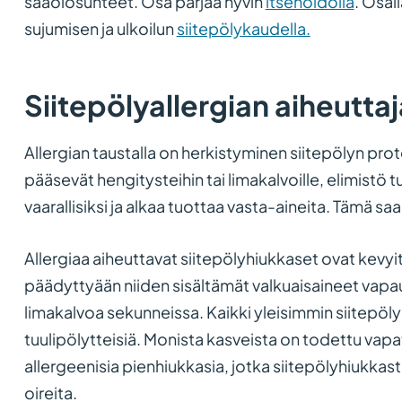
sääolosuhteet. Osa pärjää hyvin
itsehoidolla
. Osal
sujumisen ja ulkoilun
siitepölykaudella.
Siitepölyallergian aiheuttaj
Allergian taustalla on herkistyminen siitepölyn prot
pääsevät hengitysteihin tai limakalvoille, elimistö tu
vaarallisiksi ja alkaa tuottaa vasta-aineita. Tämä saa
Allergiaa aiheuttavat siitepölyhiukkaset ovat kevyit
päädyttyään niiden sisältämät valkuaisaineet vapau
limakalvoa sekunneissa. Kaikki yleisimmin siitepöly
tuulipölytteisiä. Monista kasveista on todettu vap
allergeenisia pienhiukkasia, jotka siitepölyhiukkast
oireita.