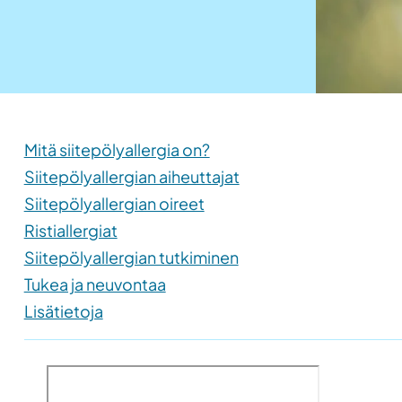
Mitä siitepölyallergia on?
Siitepölyallergian aiheuttajat
Siitepölyallergian oireet
Ristiallergiat
Siitepölyallergian tutkiminen
Tukea ja neuvontaa
Lisätietoja