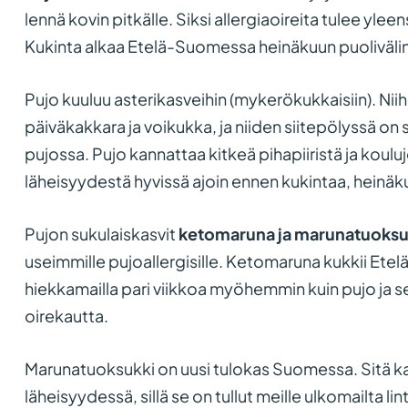
lennä kovin pitkälle. Siksi allergiaoireita tulee yle
Kukinta alkaa Etelä-Suomessa heinäkuun puoliväli
Pujo kuuluu asterikasveihin (mykerökukkaisiin). Ni
päiväkakkara ja voikukka, ja niiden siitepölyssä on
pujossa. Pujo kannattaa kitkeä pihapiiristä ja koul
läheisyydestä hyvissä ajoin ennen kukintaa, heinäku
Pujon sukulaiskasvit
ketomaruna ja marunatuoksu
useimmille pujoallergisille. Ketomaruna kukkii Etelä
hiekkamailla pari viikkoa myöhemmin kuin pujo ja s
oirekautta.
Marunatuoksukki on uusi tulokas Suomessa. Sitä kas
läheisyydessä, sillä se on tullut meille ulkomailta l