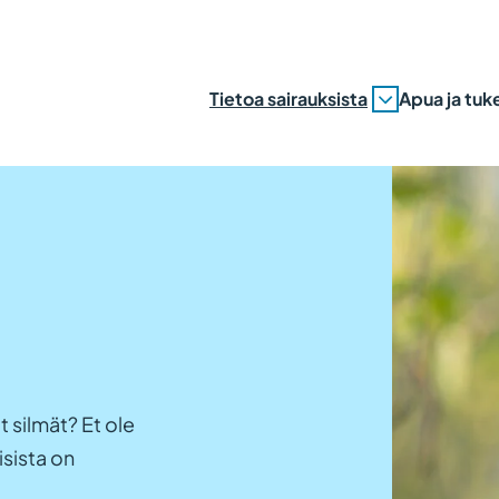
Tietoa sairauksista
Apua ja tuk
t silmät? Et ole
isista on