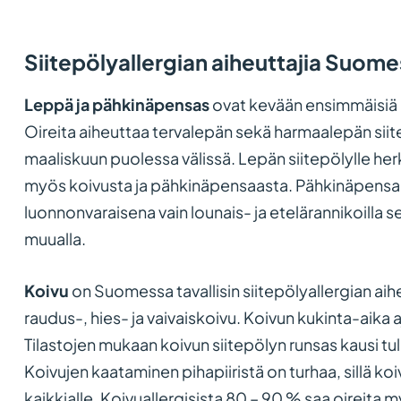
Siitepölyallergian aiheuttajia Suom
Leppä ja pähkinäpensas
ovat kevään ensimmäisiä a
Oireita aiheuttaa tervalepän sekä harmaalepän siite
maaliskuun puolessa välissä. Lepän siitepölylle herk
myös koivusta ja pähkinäpensaasta. Pähkinäpensa
luonnonvaraisena vain lounais- ja etelärannikoilla s
muualla.
Koivu
on Suomessa tavallisin siitepölyallergian aihe
raudus-, hies- ja vaivaiskoivu. Koivun kukinta-aika a
Tilastojen mukaan koivun siitepölyn runsas kausi tul
Koivujen kaataminen pihapiiristä on turhaa, sillä ko
kaikkialle. Koivuallergisista 80 – 90 % saa oireita