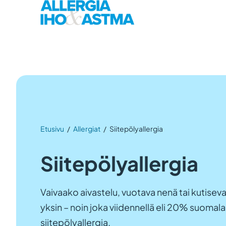
Etusivu
/
Allergiat
/
Siitepölyallergia
Siitepölyallergia
Vaivaako aivastelu, vuotava nenä tai kutiseva
yksin – noin joka viidennellä eli 20% suomala
siitepölyallergia.