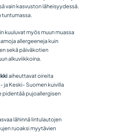
ensä vain kasvuston läheisyydessä.
n tuntumassa.
ihin kuuluvat myös muun muassa
 samoja allergeeneja kuin
ujen sekä päiväkotien
un alkuviikkoina.
kki
aiheuttavat oireita
- ja Keski- Suomen kuivilla
e pidentää pujoallergisen
vaa lähinnä lintulautojen
intujen ruoaksi myytävien