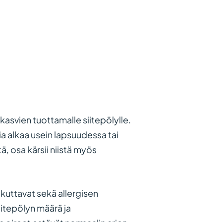
kasvien tuottamalle siitepölylle.
gia alkaa usein lapsuudessa tai
ä, osa kärsii niistä myös
vaikuttavat sekä allergisen
itepölyn määrä ja