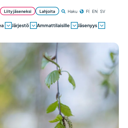
Liity jäseneksi
Lahjoita
Haku
FI
EN
SV
ea
Järjestö
Ammattilaisille
Jäsenyys