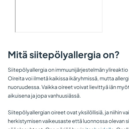
Mitä siitepölyallergia on?
Siitepölyallergia on immuunijärjestelmän ylireaktio 
Oireita voi ilmetä kaikissa ikäryhmissä, mutta aller
nuoruudessa. Vaikka oireet voivat lievittyä iän myöt
aikuisena ja jopa vanhuusiässä.
Siitepölyallergian oireet ovat yksilöllisiä, ja niihin 
herkistymisen vaikeusaste että luonnossa olevan si