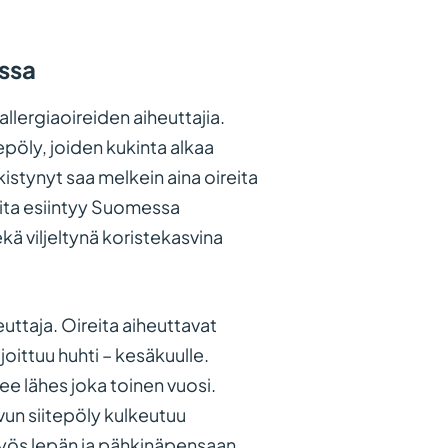
essa
llergiaoireiden aiheuttajia.
pöly, joiden kukinta alkaa
istynyt saa melkein aina oireita
ita esiintyy Suomessa
ekä viljeltynä koristekasvina
uttaja. Oireita aiheuttavat
joittuu huhti – kesäkuulle.
ee lähes joka toinen vuosi.
ivun siitepöly kulkeutuu
 myös lepän ja pähkinäpensaan