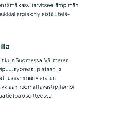
 tämä kasvi tarvitsee lämpimän
ukkiallergia on yleistä Etelä-
lla
ajit kuin Suomessa. Välimeren
puu, sypressi, plataani ja
aatii useamman vierailun
kaikkiaan huomattavasti pitempi
aa tietoa osoitteessa