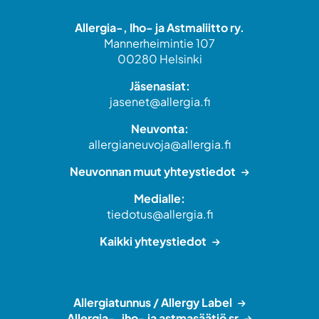
Allergia-, Iho- ja Astmaliitto ry.
Mannerheimintie 107
00280 Helsinki
Jäsenasiat:
jasenet@allergia.fi
Neuvonta:
allergianeuvoja@allergia.fi
Neuvonnan muut yhteystiedot
Medialle:
tiedotus@allergia.fi
Kaikki yhteystiedot
Allergiatunnus / Allergy Label
Allergia-, iho- ja astmasäätiö sr