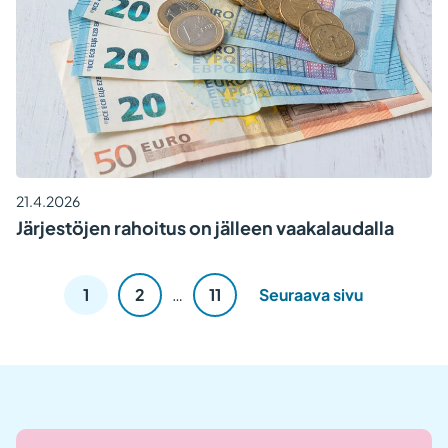
21.4.2026
Järjestöjen rahoitus on jälleen vaakalaudalla
Lisää
1
2
…
11
Seuraava sivu
artikkeleita