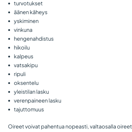
turvotukset
äänen käheys
yskiminen
vinkuna
hengenahdistus
hikoilu
kalpeus
vatsakipu
ripuli
oksentelu
yleistilan lasku
verenpaineen lasku
tajuttomuus
Oireet voivat pahentua nopeasti, valtaosalla oireet