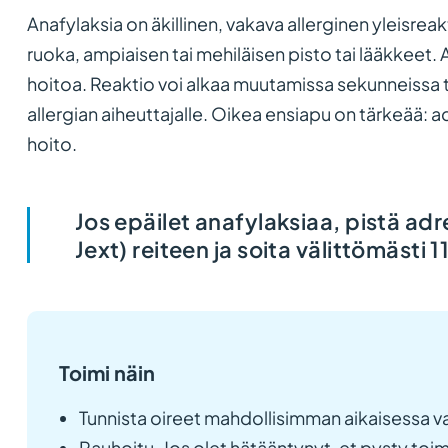
Anafylaksia on äkillinen, vakava allerginen yleisrea
ruoka, ampiaisen tai mehiläisen pisto tai lääkkeet. A
hoitoa. Reaktio voi alkaa muutamissa sekunneissa t
allergian aiheuttajalle. Oikea ensiapu on tärkeää: ad
hoito.
Jos epäilet anafylaksiaa, pistä adre
Jext) reiteen ja soita välittömästi 1
Toimi näin
Tunnista oireet mahdollisimman aikaisessa vai
Rauhoitu. Jos olet hätääntynyt, et pysty toi