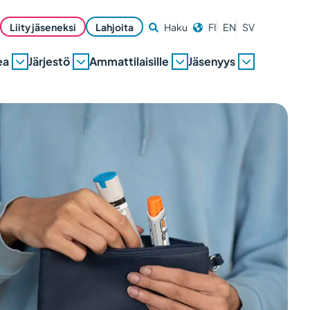
Liity jäseneksi
Lahjoita
Haku
FI
EN
SV
ea
Järjestö
Ammattilaisille
Jäsenyys