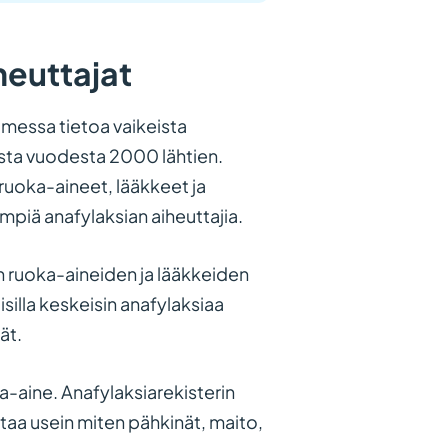
heuttajat
messa tietoa vaikeista
idosta vuodesta 2000 lähtien.
ruoka-aineet, lääkkeet ja
mpiä anafylaksian aiheuttajia.
n ruoka-aineiden ja lääkkeiden
isilla keskeisin anafylaksiaa
ät.
ka-aine. Anafylaksiarekisterin
ttaa usein miten pähkinät, maito,