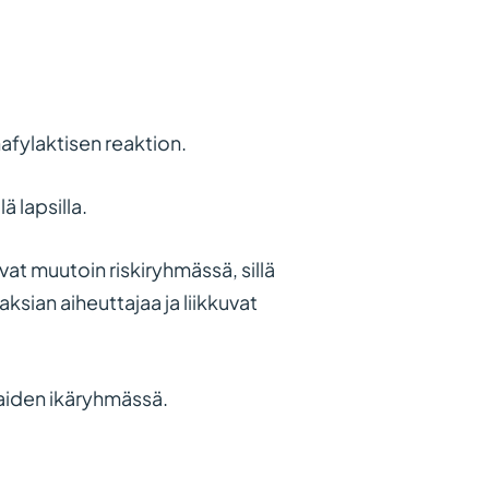
fylaktisen reaktion.
ä lapsilla.
ovat muutoin riskiryhmässä, sillä
aksian aiheuttajaa ja liikkuvat
iaiden ikäryhmässä.