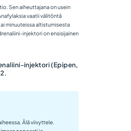
ktio. Sen aiheuttajana on usein
nafylaksia vaatii välitöntä
ai minuuteissa altistumisesta
renaliini-injektori on ensisijainen
naliini-injektori (Epipen,
12.
heessa. Älä viivyttele.
mimaan nopeasti ja