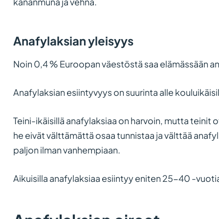
kananmuna ja vehnä.
Anafylaksian yleisyys
Noin 0,4 % Euroopan väestöstä saa elämässään ana
Anafylaksian esiintyvyys on suurinta alle kouluikäisill
Teini-ikäisillä anafylaksiaa on harvoin, mutta teinit 
he eivät välttämättä osaa tunnistaa ja välttää anafyl
paljon ilman vanhempiaan.
Aikuisilla anafylaksiaa esiintyy eniten 25-40 -vuot