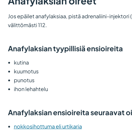
Anafylaksian oireet
Jos epäilet anafylaksiaa, pistä adrenaliini-injektori 
välittömästi 112.
Anafylaksian tyypillisiä ensioireita
kutina
kuumotus
punotus
ihon lehahtelu
Anafylaksian ensioireita seuraavat o
nokkosihottuma eli urtikaria