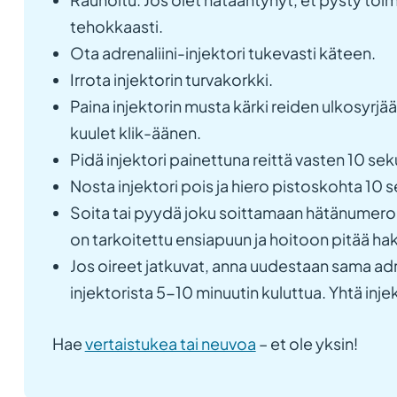
tehokkaasti.
Ota adrenaliini-injektori tukevasti käteen.
Irrota injektorin turvakorkki.
Paina injektorin musta kärki reiden ulkosyrjää
kuulet klik-äänen.
Pidä injektori painettuna reittä vasten 10 sek
Nosta injektori pois ja hiero pistoskohta 10 s
Soita tai pyydä joku soittamaan hätänumeroon
on tarkoitettu ensiapuun ja hoitoon pitää ha
Jos oireet jatkuvat, anna uudestaan sama adr
injektorista 5-10 minuutin kuluttua. Yhtä injek
Hae
vertaistukea tai neuvoa
– et ole yksin!