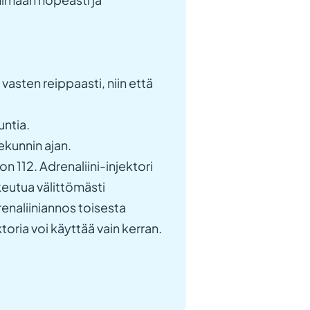
 vasten reippaasti, niin että
untia.
ekunnin ajan.
 112. Adrenaliini-injektori
keutua välittömästi
enaliiniannos toisesta
toria voi käyttää vain kerran.