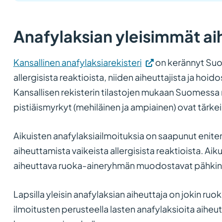
Anafylaksian yleisimmät ai
(Vieraile
Kansallinen anafylaksiarekisteri
on kerännyt Suo
ulkoisella
allergisista reaktioista, niiden aiheuttajista ja ho
sivustolla.
Kansallisen rekisterin tilastojen mukaan Suomessa 
Linkki
pistiäismyrkyt (mehiläinen ja ampiainen) ovat tärkei
avautuu
Aikuisten anafylaksiailmoituksia on saapunut enite
uuteen
aiheuttamista vaikeista allergisista reaktioista. Aiku
välilehteen.)
aiheuttava ruoka-aineryhmän muodostavat pähkin
Lapsilla yleisin anafylaksian aiheuttaja on jokin ruo
ilmoitusten perusteella lasten anafylaksioita aiheu