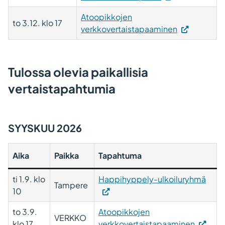
Atoopikkojen
to 3.12. klo 17
verkkovertaistapaaminen
Tulossa olevia paikallisia
vertaistapahtumia
SYYSKUU 2026
Aika
Paikka
Tapahtuma
ti 1.9. klo
Happihyppely-ulkoiluryhmä
Tampere
10
to 3.9.
Atoopikkojen
VERKKO
klo 17
verkkovertaistapaaminen