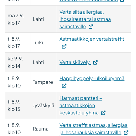
Vertaisilta allergiaa,
ma 7.9.
Lahti
ihosairautta tai astmaa
klo 17
sairastaville
ti 8.9.
Astmaatikkojen vertaistreffit
Turku
klo 17
ke 9.9.
(Vieraile
Lahti
Vertaiskävely
klo 14
ulkoisella
sivustolla.
ti 8.9.
Happihyppely-ulkoiluryhmä
Tampere
Linkki
klo 10
avautuu
Harmaat pantteri –
uuteen
ti 8.9.
Jyväskylä
astmaatikkojen
välilehteen.)
klo 15
keskusteluryhmä
ti 8.9.
Vertaistreffit astmaa, allergiaa
Rauma
klo 10
ja ihosairauksia sairastaville