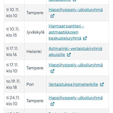
ti 10.11.
Happihyppely-ulkoiluryhmä
Tampere
klo 10
Harmaat pantteri –
ti 10.11.
Jyväskylä
astmaatikkojen
klo 15
keskusteluryhmä
ti 17.11.
Astmarinki-vertaistukiryhmä
Helsinki
klo 16
aikuisille
ti 17.11.
Happihyppely-ulkoiluryhmä
Tampere
klo 10
to 19.11.
Pori
Vertaistukea homeherkille
klo 18
ti 24.11.
Happihyppely-ulkoiluryhmä
Tampere
klo 10