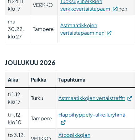
ti 24.11.
Tuoksuyliherkkien
VERKKO
klo 17
verkkovertaistapaam
inen
ma
Astmaatikkojen
30.22.
Tampere
vertaistapaaminen
klo 27
JOULUKUU 2026
Aika
Paikka
Tapahtuma
ti 1.12.
Turku
Astmaatikkojen vertaistreffit
klo 17
ti 1.12.
Happihyppely-ulkoiluryhmä
Tampere
klo 10
to 3.12.
Atoopikkojen
VERKKO