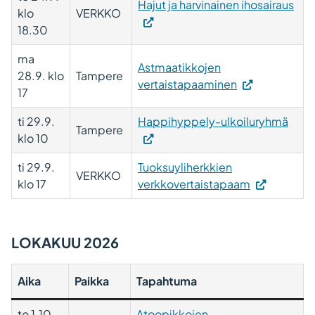
(Vie
Hajut ja harvinainen ihosairaus
klo
VERKKO
ulko
18.30
sivu
Link
ma
Astmaatikkojen
ava
28.9. klo
Tampere
vertaistapaaminen
uut
17
väli
ti 29.9.
Happihyppely-ulkoiluryhmä
Tampere
klo 10
ti 29.9.
Tuoksuyliherkkien
VERKKO
klo 17
verkkovertaistapaam
LOKAKUU 2026
Aika
Paikka
Tapahtuma
to 1.10.
Atoopikkojen