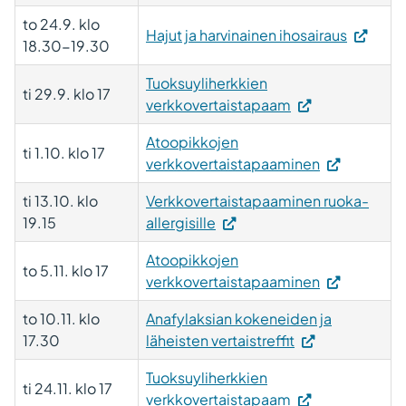
to 24.9. klo
(Vieraile
Hajut ja harvinainen ihosairaus
18.30-19.30
ulkoisell
sivustoll
Tuoksuyliherkkien
ti 29.9. klo 17
Linkki
verkkovertaistapaam
avautuu
Atoopikkojen
uuteen
ti 1.10. klo 17
verkkovertaistapaaminen
välilehte
ti 13.10. klo
Verkkovertaistapaaminen ruoka-
19.15
allergisille
Atoopikkojen
to 5.11. klo 17
verkkovertaistapaaminen
to 10.11. klo
Anafylaksian kokeneiden ja
17.30
läheisten vertaistreffit
Tuoksuyliherkkien
ti 24.11. klo 17
verkkovertaistapaam