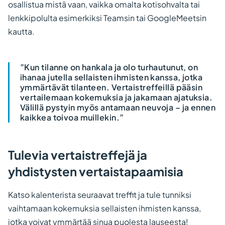
osallistua mistä vaan, vaikka omalta kotisohvalta tai
lenkkipolulta esimerkiksi Teamsin tai GoogleMeetsin
kautta.
”Kun tilanne on hankala ja olo turhautunut, on
ihanaa jutella sellaisten ihmisten kanssa, jotka
ymmärtävät tilanteen. Vertaistreffeillä pääsin
vertailemaan kokemuksia ja jakamaan ajatuksia.
Välillä pystyin myös antamaan neuvoja – ja ennen
kaikkea toivoa muillekin.”
Tulevia vertaistreffejä ja
yhdistysten vertaistapaamisia
Katso kalenterista seuraavat treffit ja tule tunniksi
vaihtamaan kokemuksia sellaisten ihmisten kanssa,
jotka voivat ymmärtää sinua puolesta lauseesta!