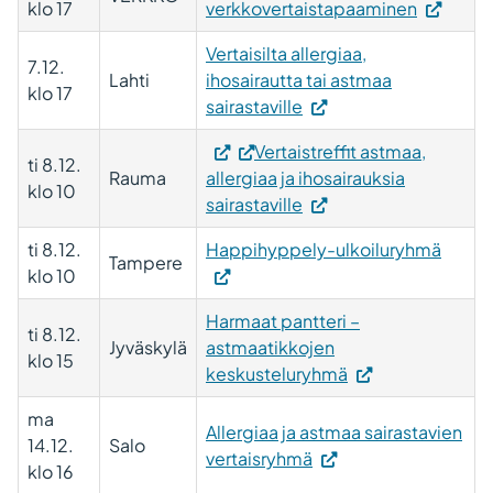
klo 17
verkkovertaistapaaminen
Vertaisilta allergiaa,
7.12.
Lahti
ihosairautta tai astmaa
klo 17
sairastaville
Vertaistreffit astmaa,
ti 8.12.
Rauma
allergiaa ja ihosairauksia
klo 10
sairastaville
ti 8.12.
Happihyppely-ulkoiluryhmä
Tampere
klo 10
Harmaat pantteri –
ti 8.12.
Jyväskylä
astmaatikkojen
klo 15
keskusteluryhmä
ma
Allergiaa ja astmaa sairastavien
14.12.
Salo
vertaisryhmä
klo 16