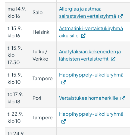
ma 14.9.
Allergiaa ja astmaa
Salo
klo 16
sairastavien vertaisryhmä
ti 15.9.
Astmarinki-vertaistukiryhmä
Helsinki
klo 16
aikuisille
ti 15.9.
Turku /
Anafylaksian kokeneiden ja
klo
Verkko
läheisten vertaistreffit
17.30
ti 15.9.
Happihyppely-ulkoiluryhmä
Tampere
klo 10
to 17.9.
Pori
Vertaistukea homeherkille
klo 18
ti 22.9.
Happihyppely-ulkoiluryhmä
Tampere
klo 10
to 24.9.