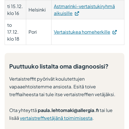
ti 15.12.
Astmarinki-vertaistukiryhmä
Helsinki
klo 16
aikuisille
to
17.12.
Pori
Vertaistukea homeherkille
klo 18
Puuttuuko listalta oma
diagnoosisi?
Vertaistreffit pyörivät koulutettujen
vapaaehtoistemme ansiosta. Esitä toive
treffiaiheesta tai tule itse vertaistreffien vetäjäksi.
Ota yhteyttä
paula.lehtomaki@allergia.fi
tai lue
lisää
vertaistreffivetäjänä toimimisesta
.