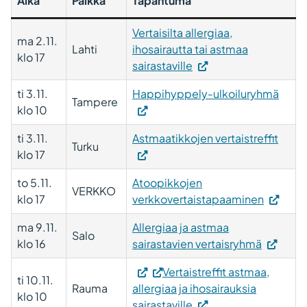
Aika
Paikka
Tapahtuma
Vertaisilta allergiaa,
ma 2.11.
Lahti
ihosairautta tai astmaa
klo 17
sairastaville
ti 3.11.
Happihyppely-ulkoiluryhmä
Tampere
klo 10
ti 3.11.
Astmaatikkojen vertaistreffit
Turku
klo 17
to 5.11.
Atoopikkojen
VERKKO
klo 17
verkkovertaistapaaminen
ma 9.11.
Allergiaa ja astmaa
Salo
klo 16
sairastavien vertaisryhmä
Vertaistreffit astmaa,
ti 10.11.
Rauma
allergiaa ja ihosairauksia
klo 10
sairastaville