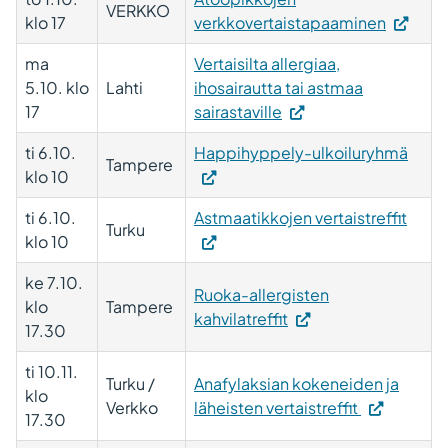
VERKKO
klo 17
verkkovertaistapaaminen
ma
Vertaisilta allergiaa,
5.10. klo
Lahti
ihosairautta tai astmaa
17
sairastaville
ti 6.10.
Happihyppely-ulkoiluryhmä
Tampere
klo 10
ti 6.10.
Astmaatikkojen vertaistreffit
Turku
klo 10
ke 7.10.
Ruoka-allergisten
klo
Tampere
(Vieraile
kahvilatreffit
17.30
ulkoisella
sivustolla.
ti 10.11.
Turku /
Anafylaksian kokeneiden ja
Linkki
klo
Verkko
läheisten vertaistreffit
avautuu
17.30
uuteen