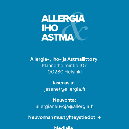
Allergia-, Iho- ja Astmaliitto ry.
Mannerheimintie 107
00280 Helsinki
Jäsenasiat:
jasenet@allergia.fi
Neuvonta:
allergianeuvoja@allergia.fi
Neuvonnan muut yhteystiedot
Medialle: