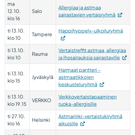
ma
välilehteen.)
Allergiaa ja astmaa
12.10.
Salo
sairastavien vertaisryhmä
klo 16
ti 13.10.
Happihyppely-ulkoiluryhmä
Tampere
klo 10
ti 13.10.
Vertaistreffit astmaa, allergiaa
Rauma
klo 10
ja ihosairauksia sairastaville
Harmaat pantteri –
ti 13.10.
Jyväskylä
astmaatikkojen
klo 15
keskusteluryhmä
ti 13.10.
Verkkovertaistapaaminen
VERKKO
klo 19.15
ruoka-allergisille
ti 27.10.
Astmarinki-vertaistukiryhmä
Helsinki
klo 16
aikuisille