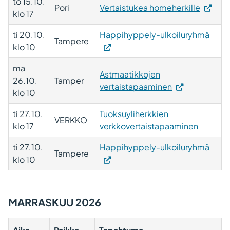
to 15.10.
Pori
Vertaistukea homeherkille
klo 17
ti 20.10.
Happihyppely-ulkoiluryhmä
Tampere
klo 10
ma
Astmaatikkojen
26.10.
Tamper
vertaistapaaminen
klo 10
ti 27.10.
Tuoksuyliherkkien
VERKKO
klo 17
verkkovertaistapaaminen
ti 27.10.
Happihyppely-ulkoiluryhmä
Tampere
klo 10
MARRASKUU 2026