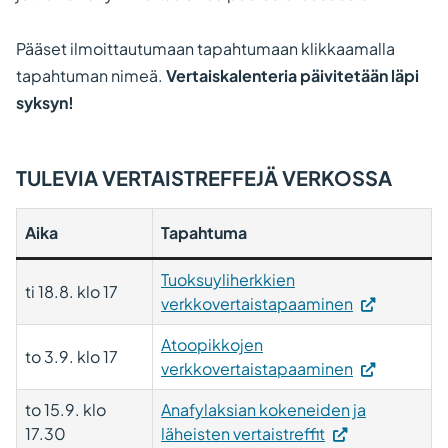
Pääset ilmoittautumaan tapahtumaan klikkaamalla
tapahtuman nimeä.
Vertaiskalenteria päivitetään läpi
syksyn!
TULEVIA VERTAISTREFFEJÄ VERKOSSA
Aika
Tapahtuma
Tuoksuyliherkkien
ti 18.8. klo 17
verkkovertaistapaaminen
Atoopikkojen
to 3.9. klo 17
verkkovertaistapaaminen
to 15.9. klo
Anafylaksian kokeneiden ja
17.30
läheisten vertaistreffit