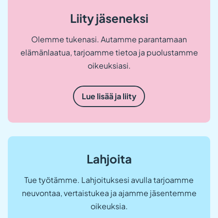
v
ä
Liity jäseneksi
l
i
l
Olemme tukenasi. Autamme parantamaan
e
h
elämänlaatua, tarjoamme tietoa ja puolustamme
t
oikeuksiasi.
e
e
n
.
Lue lisää ja liity
)
Lahjoita
Tue työtämme. Lahjoituksesi avulla tarjoamme
neuvontaa, vertaistukea ja ajamme jäsentemme
oikeuksia.