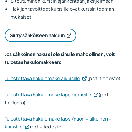
Sitoutuminen kurssin ajankohtaan ja ohjelmaan
Hakijan tavoitteet kurssille ovat kurssin teeman
mukaiset
(
Siirry sähköiseen hakuun
V
i
e
r
Jos sähköinen haku ei ole sinulle mahdollinen, voit
a
tulostaa hakulomakkeen:
i
l
e
u
Tulostettava hakulomake aikuisille
(pdf-tiedosto)
l
k
o
Tulostettava hakulomake lapsiperheille
(pdf-
i
s
tiedosto)
e
l
l
Tulostettava hakulomake lapsi/nuori + aikuinen -
a
s
kurssille
(pdf-tiedosto)
i