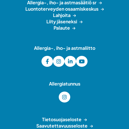
Allergia-, iho- ja astmasäätiö sr
Luontoterveyden osaamiskeskus
Lahjoita
Liity jäseneksi
Palaute
Allergia-, iho- ja astmaliitto
Allergiatunnus
Tietosuojaseloste
Saavutettavuusseloste