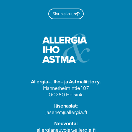
Sivun alkuun
Allergia-, Iho- ja Astmaliitto ry.
Mannerheimintie 107
00280 Helsinki
Jäsenasiat:
jasenet@allergia.fi
Neuvonta:
allergianeuvoja@allergia.fi