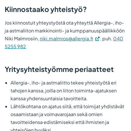
Kiinnostaako yhteistyö?
Jos kiinnostuit yhteystyöstä ota yhteyttä Allergia-, iho-
ja astmaliiton markkinointi- ja kumppanuuspäällikköön
Niki Malmrosiin,
niki.malmros@allergia.fi
, puh.
040
5255 982
Yritysyhteistyömme periaatteet
Allergia-, iho- ja astmaliitto tekee yhteistyötä eri
tahojen kanssa, joilla on liiton toiminta-ajatuksen
kanssa yhdensuuntaisia tavoitteita.
Lähtökohtana on ajatus siitä, että toimijat yhdistävät
osaamistaan ja voimavarojaan sekä omien
tavoitteidensa edistämiseksi että ihmisten ja
yhteisöjen hyväksi.