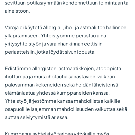
sovittuun potilasryhmään kohdennettuun toimintaan tai
aineistoon.
Varoja ei käytetä Allergia-, iho- ja astmaliiton hallinnon
ylläpitämiseen. Yhteistyömme perustuu aina
yritysyhteistyön ja varainhankinnan eettisiin
periaatteisiin, jotka löydät sivun lopusta.
Edistämme allergisten, astmaatikkojen, atooppista
ihottumaa ja muita ihotautia sairastavien, vaikean
palovamman kokeneiden sekä heidän läheistensä
elämänlaatua yhdessä kumppaneiden kanssa.
Yhteistyö järjestömme kanssa mahdollistaa kaikille
osapuolille laajemman mahdollisuuden vaikuttaa sekä
auttaa selviytymistä arjessa.
Kumppanuusyhteistyö tarjoaa yrityksille myös