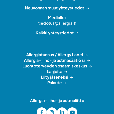
Neuvonnan muut yhteystiedot
Medialle:
tiedotus@allergia.fi
Kaikki yhteystiedot
Allergiatunnus / Allergy Label
Allergia-, iho- ja astmasäätiö sr
Luontoterveyden osaamiskeskus
Lahjoita
Liity jäseneksi
Palaute
Allergia-, iho- ja astmaliitto