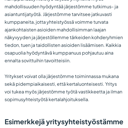
mahdollisuuden hyödyntää järjestömme tutkimus- ja
asiantuntijatyötä. Järjestömme tarvitsee jatkuvasti
kumppaneita, jotta yhteistyössä voimme turvata
ajankohtaisten asioiden mahdollisimman laajan
näkyvyyden ja järjestöllemme tärkeiden kohderyhmien
tiedon, tuen ja taidollisten asioiden lisäämisen. Kaikkia
osapuolia hyödyntävä kumppanuus pohjautuu aina
ennalta sovittuihin tavoitteisiin.
Yritykset voivat olla järjestömme toiminnassa mukana
sekä pidempiaikaisesti, että kertaluonteisesti. Yritys
voi tukea myös järjestömme työtä vastikkeetta ja ilman
sopimusyhteistyötä kertalahjoituksella.
Esimerkkejä yritysyhteistyöstämme