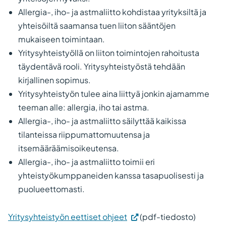
Allergia-, iho- ja astmaliitto kohdistaa yrityksiltä ja
yhteisöiltä saamansa tuen liiton sääntöjen
mukaiseen toimintaan.
Yritysyhteistyöllä on liiton toimintojen rahoitusta
täydentävä rooli. Yritysyhteistyöstä tehdään
kirjallinen sopimus.
Yritysyhteistyön tulee aina liittyä jonkin ajamamme
teeman alle: allergia, iho tai astma.
Allergia-, iho- ja astmaliitto säilyttää kaikissa
tilanteissa riippumattomuutensa ja
itsemääräämisoikeutensa.
Allergia-, iho- ja astmaliitto toimii eri
yhteistyökumppaneiden kanssa tasapuolisesti ja
puolueettomasti.
Yritysyhteistyön eettiset ohjeet
(pdf-tiedosto)