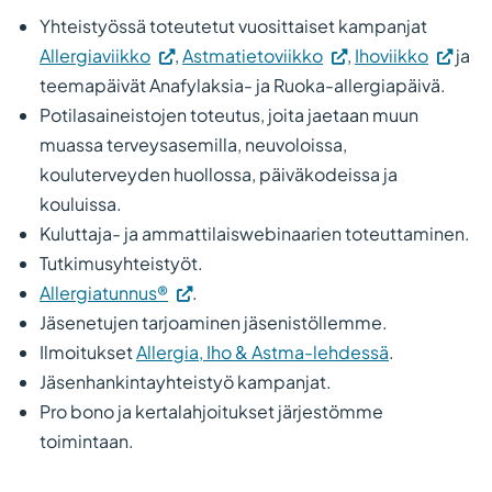
Yhteistyössä toteutetut vuosittaiset kampanjat
Allergiaviikko
,
Astmatietoviikko
,
Ihoviikko
ja
teemapäivät Anafylaksia- ja Ruoka-allergiapäivä.
Potilasaineistojen toteutus, joita jaetaan muun
muassa terveysasemilla, neuvoloissa,
kouluterveyden huollossa, päiväkodeissa ja
kouluissa.
Kuluttaja- ja ammattilaiswebinaarien toteuttaminen.
Tutkimusyhteistyöt.
Allergiatunnus®
.
Jäsenetujen tarjoaminen jäsenistöllemme.
Ilmoitukset
Allergia, Iho & Astma-lehdessä
.
Jäsenhankintayhteistyö kampanjat.
Pro bono ja kertalahjoitukset järjestömme
toimintaan.