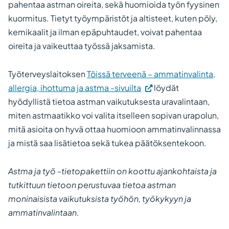
pahentaa astman oireita, sekä huomioida työn fyysinen
kuormitus. Tietyt työympäristöt ja altisteet, kuten pöly,
kemikaalit ja ilman epäpuhtaudet, voivat pahentaa
oireita ja vaikeuttaa työssä jaksamista.
Työterveyslaitoksen
Töissä terveenä – ammatinvalinta,
(Vieraile
allergia, ihottuma ja astma -sivuilta
löydät
ulkoisella
hyödyllistä tietoa astman vaikutuksesta uravalintaan,
sivustolla.
miten astmaatikko voi valita itselleen sopivan urapolun,
Linkki
mitä asioita on hyvä ottaa huomioon ammatinvalinnassa
avautuu
ja mistä saa lisätietoa sekä tukea päätöksentekoon.
uuteen
välilehteen.)
Astma ja työ -tietopakettiin on koottu ajankohtaista ja
tutkittuun tietoon perustuvaa tietoa astman
moninaisista vaikutuksista työhön, työkykyyn ja
ammatinvalintaan.