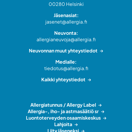
00280 Helsinki
Jäsenasiat:
jasenet@allergia.fi
Neuvonta:
allergianeuvoja@allergia.fi
Neuvonnan muut yhteystiedot
Medialle:
tiedotus@allergia.fi
Kaikki yhteystiedot
Allergiatunnus / Allergy Label
Allergia-, iho- ja astmasäätiö sr
Luontoterveyden osaamiskeskus
Lahjoita
Liity jäseneksi