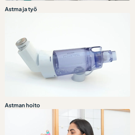
Astma ja työ
Astman hoito