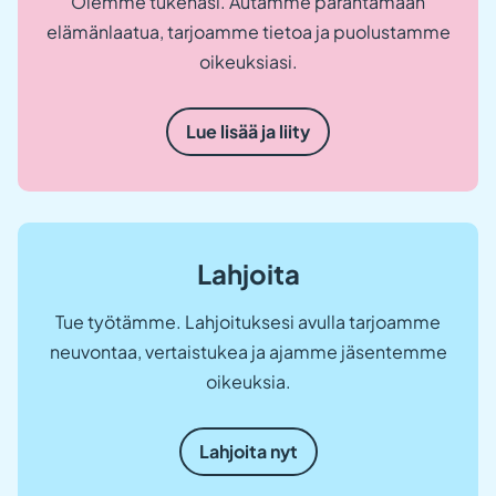
Olemme tukenasi. Autamme parantamaan
elämänlaatua, tarjoamme tietoa ja puolustamme
oikeuksiasi.
Lue lisää ja liity
Lahjoita
Tue työtämme. Lahjoituksesi avulla tarjoamme
neuvontaa, vertaistukea ja ajamme jäsentemme
oikeuksia.
Lahjoita nyt