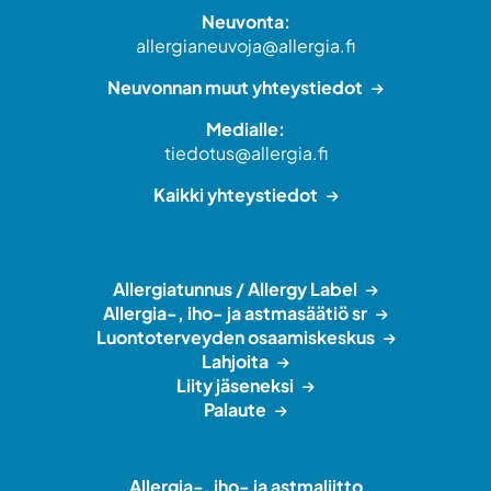
Neuvonta:
allergianeuvoja@allergia.fi
Neuvonnan muut yhteystiedot
Medialle:
tiedotus@allergia.fi
Kaikki yhteystiedot
Allergiatunnus / Allergy Label
Allergia-, iho- ja astmasäätiö sr
Luontoterveyden osaamiskeskus
Lahjoita
Liity jäseneksi
Palaute
Allergia-, iho- ja astmaliitto