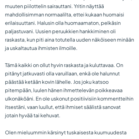
muuten piilottelin sairauttani. Yritin näyttää
mahdollisimman normaalilta, ettei kukaan huomaisi
erilaisuuttani. Halusin olla huomaamaton, pelkäsin
paljastuvani. Uusien peruukkien hankkiminen oli
raskasta, kun piti aina totutella uuden näköiseen minään
ja uskaltautua ihmisten ilmoille.
Tämä kaikki on ollut hyvin raskasta ja kuluttavaa. On
pitänyt jatkuvasti olla varuillaan, enkä ole halunnut
päästää ketään kovin lähelle. Jos joku katsoo
pitempään, luulen hänen ihmettelevän poikkeavaa
ulkonäköäni. En ole uskonut positiivisiin kommentteihin
itsestäni, vaan luullut, että ihmiset säälistä sanovat
jotain hyvää tai kehuvat.
Olen mieluummin kärsinyt tuskaisesta kuumuudesta