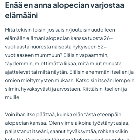
Enää en anna alopecian varjostaa
elämääni
Mitä tekisin toisin, jos saisin/joutuisin uudelleen
elämään elämäni alopecian kanssa tuosta 26-
vuotiaasta nuoresta naisesta nykyiseen 52-
vuotiaaseen mummuun? Eläisin vapaammin,
täydemmin, miettimättä liikaa, mitä muut minusta
ajattelevat tai miltä näytän. Eläisin enemmän itselleni ja
omien mieltymysten mukaan. Katsoisin itseäni lempein
silmin, hyväksyvästi ja arvostaen. Riittäisin itselleni ja
muille.
Voin ihan itse päättää, kuinka elän tästä eteenpäin
alopecian kanssa. Olen viime aikoina työstänyt asiaa,
paljastanut itseäni, saanut hyväksyntää, rohkeaksikin
kehuttu. Voisin kääntää nämä kokemukset voimaksi ja