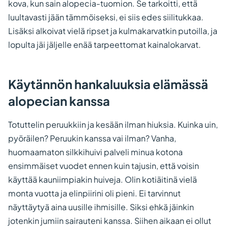
kova, kun sain alopecia-tuomion. Se tarkoitti, että
luultavasti jään tämmöiseksi, ei siis edes siilitukkaa.
Lisäksi alkoivat vielä ripset ja kulmakarvatkin putoilla, ja
lopulta jäi jäljelle enää tarpeettomat kainalokarvat.
Käytännön hankaluuksia elämässä
alopecian kanssa
Totuttelin peruukkiin ja kesään ilman hiuksia. Kuinka uin,
pyöräilen? Peruukin kanssa vai ilman? Vanha,
huomaamaton silkkihuivi palveli minua kotona
ensimmäiset vuodet ennen kuin tajusin, että voisin
käyttää kauniimpiakin huiveja. Olin kotiäitinä vielä
monta vuotta ja elinpiirini oli pieni. Ei tarvinnut
näyttäytyä aina uusille ihmisille. Siksi ehkä jäinkin
jotenkin jumiin sairauteni kanssa. Siihen aikaan ei ollut