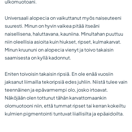
ulkomuotoani.
Universaali alopecia on vaikuttanut myös naiseuteeni
suuresti. Minun on hyvin vaikea pitää itseäni
naisellisena, haluttavana, kauniina. Minultahan puuttuu
niin oleellisia asioita kuin hiukset, ripset, kulmakarvat.
Minun kruununi on alopecia vienyt ja toivo takaisin
saamisesta on kyllä kadonnut.
Eniten toivoisin takaisin ripsiä. En ole enää vuosiin
jaksanut liimailla tekoripsiä edes juhliin. Niistä tulee vain
teennäinen ja epävarmempi olo, josko irtoavat.
Näköjään olen tottunut tähän karvattomaankin
olomuotooni niin, että tummat ripset tai kerran kokeiltu
kulmien pigmentointi tuntuvat liiallisilta ja epäaidoilta.