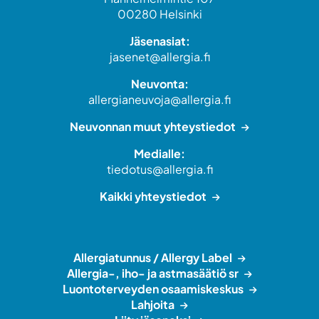
00280 Helsinki
Jäsenasiat:
jasenet@allergia.fi
Neuvonta:
allergianeuvoja@allergia.fi
Neuvonnan muut yhteystiedot
Medialle:
tiedotus@allergia.fi
Kaikki yhteystiedot
Allergiatunnus / Allergy Label
Allergia-, iho- ja astmasäätiö sr
Luontoterveyden osaamiskeskus
Lahjoita