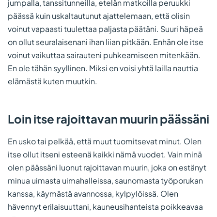
jumpalla, tanssitunneilla, etelän matkoilla peruukki
päässä kuin uskaltautunut ajattelemaan, että olisin
voinut vapaasti tuulettaa paljasta päätäni. Suuri häpeä
on ollut seuralaisenani ihan liian pitkään. Enhän ole itse
voinut vaikuttaa sairauteni puhkeamiseen mitenkään.
En ole tähän syyllinen. Miksi en voisi yhtä lailla nauttia
elämästä kuten muutkin.
Loin itse rajoittavan muurin päässäni
En usko tai pelkää, että muut tuomitsevat minut. Olen
itse ollut itseni esteenä kaikki nämä vuodet. Vain minä
olen päässäni luonut rajoittavan muurin, joka on estänyt
minua uimasta uimahalleissa, saunomasta työporukan
kanssa, käymästä avannossa, kylpylöissä. Olen
hävennyt erilaisuuttani, kauneusihanteista poikkeavaa