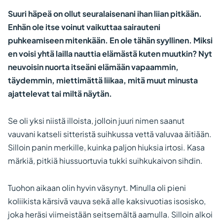
Suuri häpeä on ollut seuralaisenani ihan liian pitkään.
Enhän ole itse voinut vaikuttaa sairauteni
puhkeamiseen mitenkään. En ole tähän syyllinen. Miksi
en voisi yhtä lailla nauttia elämästä kuten muutkin? Nyt
neuvoisin nuorta itseäni elämään vapaammin,
täydemmin, miettimättä liikaa, mitä muut minusta
ajattelevat tai miltä näytän.
Se oli yksi niistä illoista, jolloin juuri nimen saanut
vauvani katseli sitteristä suihkussa vettä valuvaa äitiään.
Silloin panin merkille, kuinka paljon hiuksia irtosi. Kasa
märkiä, pitkiä hiussuortuvia tukki suihkukaivon sihdin.
Tuohon aikaan olin hyvin väsynyt. Minulla oli pieni
koliikista kärsivä vauva sekä alle kaksivuotias isosisko,
joka heräsi viimeistään seitsemältä aamulla. Silloin alkoi