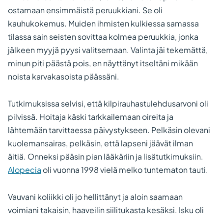
ostamaan ensimmäistä peruukkiani. Se oli
kauhukokemus. Muiden ihmisten kulkiessa samassa
tilassa sain seisten sovittaa kolmea peruukkia, jonka
jälkeen myyjä pyysi valitsemaan. Valinta jäi tekemättä,
minun piti päästä pois, en näyttänyt itseltäni mikään
noista karvakasoista päässäni.
Tutkimuksissa selvisi, että kilpirauhastulehdusarvoni oli
pilvissä. Hoitaja käski tarkkailemaan oireita ja
lähtemään tarvittaessa päivystykseen. Pelkäsin olevani
kuolemansairas, pelkäsin, että lapseni jäävät ilman
äitiä. Onneksi pääsin pian lääkäriin ja lisätutkimuksiin.
Alopecia
oli vuonna 1998 vielä melko tuntematon tauti.
Vauvani koliikki oli jo hellittänyt ja aloin saamaan
voimiani takaisin, haaveilin siilitukasta kesäksi. Isku oli