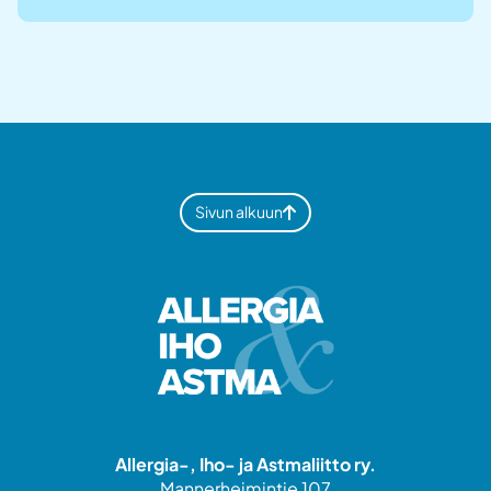
Sivun alkuun
Allergia-, Iho- ja Astmaliitto ry.
Mannerheimintie 107