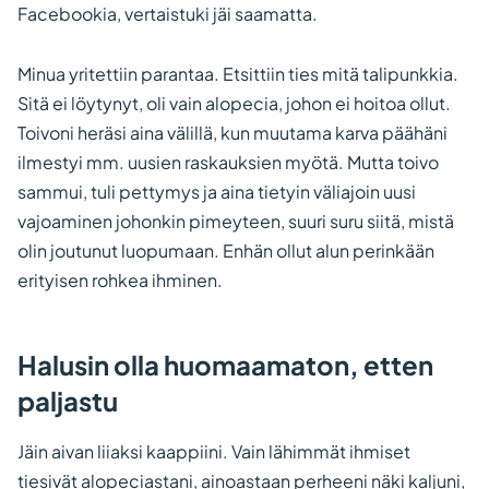
Facebookia, vertaistuki jäi saamatta.
Minua yritettiin parantaa. Etsittiin ties mitä talipunkkia.
Sitä ei löytynyt, oli vain alopecia, johon ei hoitoa ollut.
Toivoni heräsi aina välillä, kun muutama karva päähäni
ilmestyi mm. uusien raskauksien myötä. Mutta toivo
sammui, tuli pettymys ja aina tietyin väliajoin uusi
vajoaminen johonkin pimeyteen, suuri suru siitä, mistä
olin joutunut luopumaan. Enhän ollut alun perinkään
erityisen rohkea ihminen.
Halusin olla huomaamaton, etten
paljastu
Jäin aivan liiaksi kaappiini. Vain lähimmät ihmiset
tiesivät alopeciastani, ainoastaan perheeni näki kaljuni,