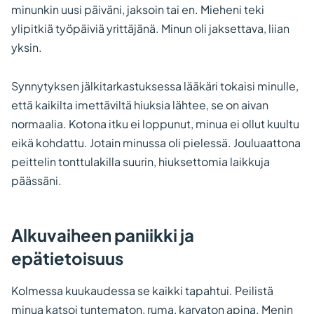
minunkin uusi päiväni, jaksoin tai en. Mieheni teki
ylipitkiä työpäiviä yrittäjänä. Minun oli jaksettava, liian
yksin.
Synnytyksen jälkitarkastuksessa lääkäri tokaisi minulle,
että kaikilta imettäviltä hiuksia lähtee, se on aivan
normaalia. Kotona itku ei loppunut, minua ei ollut kuultu
eikä kohdattu. Jotain minussa oli pielessä. Jouluaattona
peittelin tonttulakilla suurin, hiuksettomia laikkuja
päässäni.
Alkuvaiheen paniikki ja
epätietoisuus
Kolmessa kuukaudessa se kaikki tapahtui. Peilistä
minua katsoi tuntematon, ruma, karvaton apina. Menin