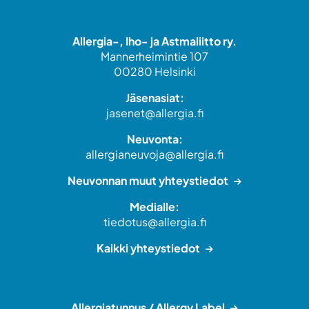
Allergia-, Iho- ja Astmaliitto ry.
Mannerheimintie 107
00280 Helsinki
Jäsenasiat:
jasenet@allergia.fi
Neuvonta:
allergianeuvoja@allergia.fi
Neuvonnan muut yhteystiedot
Medialle:
tiedotus@allergia.fi
Kaikki yhteystiedot
Allergiatunnus / Allergy Label