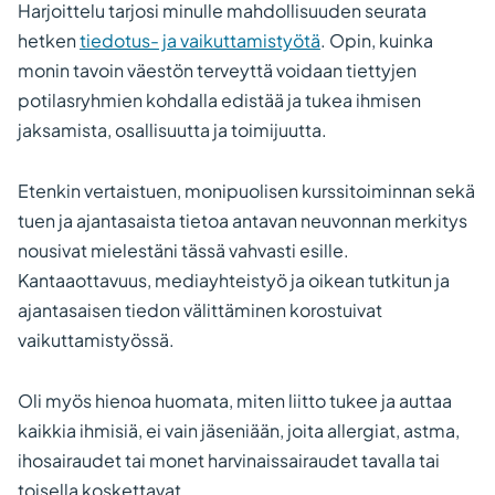
Harjoittelu tarjosi minulle mahdollisuuden seurata
hetken
tiedotus- ja vaikuttamistyötä
. Opin, kuinka
monin tavoin väestön terveyttä voidaan tiettyjen
potilasryhmien kohdalla edistää ja tukea ihmisen
jaksamista, osallisuutta ja toimijuutta.
Etenkin vertaistuen, monipuolisen kurssitoiminnan sekä
tuen ja ajantasaista tietoa antavan neuvonnan merkitys
nousivat mielestäni tässä vahvasti esille.
Kantaaottavuus, mediayhteistyö ja oikean tutkitun ja
ajantasaisen tiedon välittäminen korostuivat
vaikuttamistyössä.
Oli myös hienoa huomata, miten liitto tukee ja auttaa
kaikkia ihmisiä, ei vain jäseniään, joita allergiat, astma,
ihosairaudet tai monet harvinaissairaudet tavalla tai
toisella koskettavat.