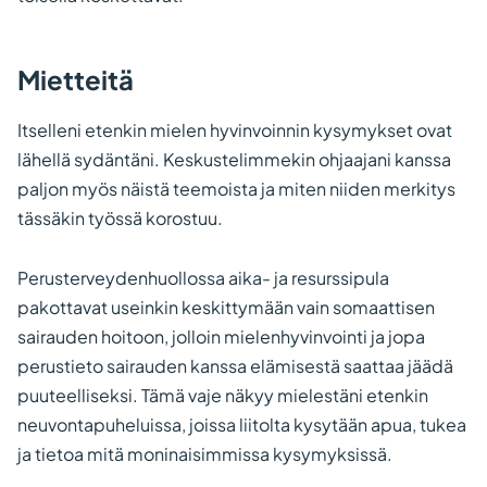
Mietteitä
Itselleni etenkin mielen hyvinvoinnin kysymykset ovat
lähellä sydäntäni. Keskustelimmekin ohjaajani kanssa
paljon myös näistä teemoista ja miten niiden merkitys
tässäkin työssä korostuu.
Perusterveydenhuollossa aika- ja resurssipula
pakottavat useinkin keskittymään vain somaattisen
sairauden hoitoon, jolloin mielenhyvinvointi ja jopa
perustieto sairauden kanssa elämisestä saattaa jäädä
puuteelliseksi. Tämä vaje näkyy mielestäni etenkin
neuvontapuheluissa, joissa liitolta kysytään apua, tukea
ja tietoa mitä moninaisimmissa kysymyksissä.