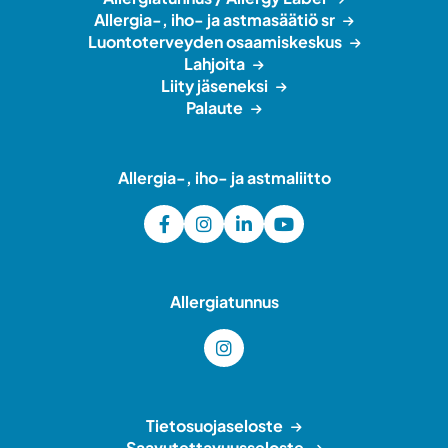
Allergia-, iho- ja astmasäätiö sr
Luontoterveyden osaamiskeskus
Lahjoita
Liity jäseneksi
Palaute
Allergia-, iho- ja astmaliitto
Allergiatunnus
Tietosuojaseloste
Saavutettavuusseloste