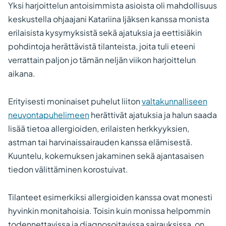
Yksi harjoittelun antoisimmista asioista oli mahdollisuus
keskustella ohjaajani Katariina Ijäksen kanssa monista
erilaisista kysymyksistä sekä ajatuksia ja eettisiäkin
pohdintoja herättävistä tilanteista, joita tuli eteeni
verrattain paljon jo tämän neljän viikon harjoittelun
aikana.
Erityisesti moninaiset puhelut liiton
valtakunnalliseen
neuvontapuhelimeen
herättivät ajatuksia ja halun saada
lisää tietoa allergioiden, erilaisten herkkyyksien,
astman tai harvinaissairauden kanssa elämisestä.
Kuuntelu, kokemuksen jakaminen sekä ajantasaisen
tiedon välittäminen korostuivat.
Tilanteet esimerkiksi allergioiden kanssa ovat monesti
hyvinkin monitahoisia. Toisin kuin monissa helpommin
todennettavissa ja diagnosoitavissa sairauksissa, on