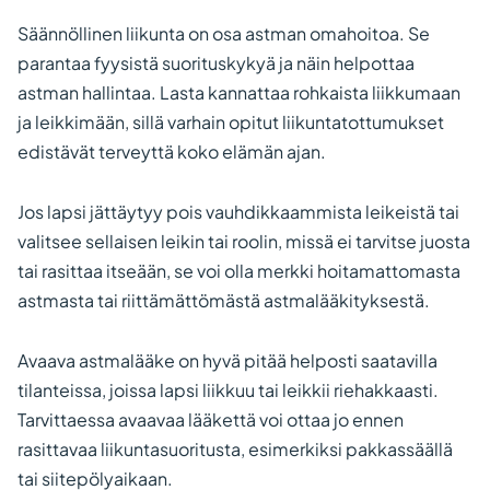
Säännöllinen liikunta on osa astman omahoitoa. Se
parantaa fyysistä suorituskykyä ja näin helpottaa
astman hallintaa. Lasta kannattaa rohkaista liikkumaan
ja leikkimään, sillä varhain opitut liikuntatottumukset
edistävät terveyttä koko elämän ajan.
Jos lapsi jättäytyy pois vauhdikkaammista leikeistä tai
valitsee sellaisen leikin tai roolin, missä ei tarvitse juosta
tai rasittaa itseään, se voi olla merkki hoitamattomasta
astmasta tai riittämättömästä astmalääkityksestä.
Avaava astmalääke on hyvä pitää helposti saatavilla
tilanteissa, joissa lapsi liikkuu tai leikkii riehakkaasti.
Tarvittaessa avaavaa lääkettä voi ottaa jo ennen
rasittavaa liikuntasuoritusta, esimerkiksi pakkassäällä
tai siitepölyaikaan.