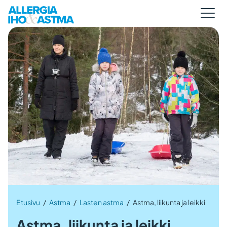
Etusivu
/
Astma
/
Lasten astma
/
Astma, liikunta ja leikki
Astma, liikunta ja leikki