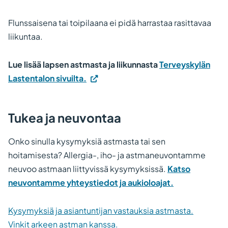
Flunssaisena tai toipilaana ei pidä harrastaa rasittavaa
liikuntaa.
Lue lisää lapsen astmasta ja liikunnasta
Terveyskylän
(Vieraile
Lastentalon sivuilta.
ulkoisella
sivustolla.
Tukea ja neuvontaa
Linkki
avautuu
Onko sinulla kysymyksiä astmasta tai sen
uuteen
hoitamisesta? Allergia-, iho- ja astmaneuvontamme
välilehteen.)
neuvoo astmaan liittyvissä kysymyksissä.
Katso
neuvontamme yhteystiedot ja aukioloajat.
Kysymyksiä ja asiantuntijan vastauksia astmasta.
Vinkit arkeen astman kanssa.