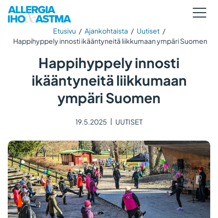
Etusivu
/
Ajankohtaista
/
Uutiset
/
Happihyppely innosti ikääntyneitä liikkumaan ympäri Suomen
Happihyppely innosti
ikääntyneitä liikkumaan
ympäri Suomen
19.5.2025
UUTISET