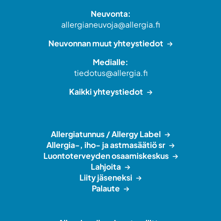
Neuvonta:
allergianeuvoja@allergia.fi
Neuvonnan muut yhteystiedot
Medialle:
tiedotus@allergia.fi
Kaikki yhteystiedot
Allergiatunnus / Allergy Label
Allergia-, iho- ja astmasäätiö sr
Luontoterveyden osaamiskeskus
Lahjoita
Liity jäseneksi
Palaute