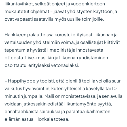
liikuntavihkot, selkeät ohjeet ja vuodenkiertoon
mukautetut ohjelmat – jäävät yhdistysten käyttöön ja
ovat vapaasti saatavilla myös uusille toimijoille.
Hankkeen palautteissa korostui erityisesti liikunnan ja
vertaisuuden yhdistelmän voima, ja osallistujat kiittivät
tapahtumia hyvästä ilmapiiristä ja innostavasta
otteesta. Live-musiikin ja liikunnan yhdistäminen
osoittautui erityiseksi vetonaulaksi.
– Happihyppely todisti, että pienillä teoilla voi olla suuri
vaikutus hyvinvointiin, kuten yhteisellä kävelyllä tai 10
minuutin jumpalla. Malli on monistettavissa, ja sen avulla
voidaan jatkossakin edistää liikuntamyönteisyyttä,
ennaltaehkäistä sairauksia ja parantaa ikäihmisten
elämänlaatua, Honkala toteaa.