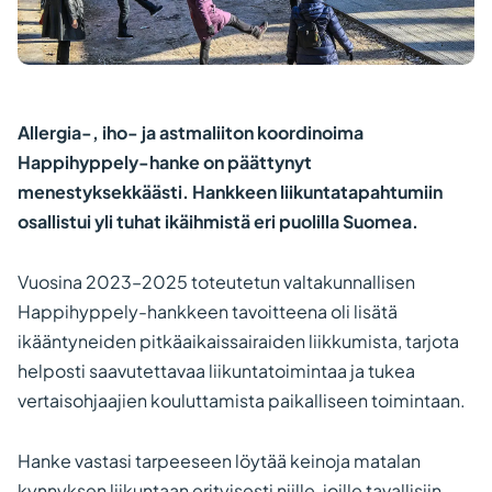
Allergia-, iho- ja astmaliiton koordinoima
Happihyppely-hanke on päättynyt
menestyksekkäästi. Hankkeen liikuntatapahtumiin
osallistui yli tuhat ikäihmistä eri puolilla Suomea.
Vuosina 2023–2025 toteutetun valtakunnallisen
Happihyppely-hankkeen tavoitteena oli lisätä
ikääntyneiden pitkäaikaissairaiden liikkumista, tarjota
helposti saavutettavaa liikuntatoimintaa ja tukea
vertaisohjaajien kouluttamista paikalliseen toimintaan.
Hanke vastasi tarpeeseen löytää keinoja matalan
kynnyksen liikuntaan erityisesti niille, joille tavallisiin