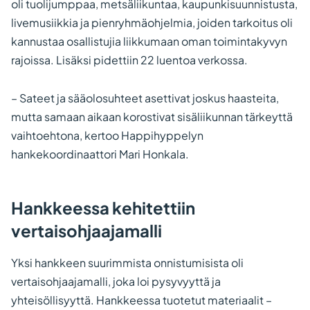
oli tuolijumppaa, metsäliikuntaa, kaupunkisuunnistusta,
livemusiikkia ja pienryhmäohjelmia, joiden tarkoitus oli
kannustaa osallistujia liikkumaan oman toimintakyvyn
rajoissa. Lisäksi pidettiin 22 luentoa verkossa.
– Sateet ja sääolosuhteet asettivat joskus haasteita,
mutta samaan aikaan korostivat sisäliikunnan tärkeyttä
vaihtoehtona, kertoo Happihyppelyn
hankekoordinaattori Mari Honkala.
Hankkeessa kehitettiin
vertaisohjaajamalli
Yksi hankkeen suurimmista onnistumisista oli
vertaisohjaajamalli, joka loi pysyvyyttä ja
yhteisöllisyyttä. Hankkeessa tuotetut materiaalit –