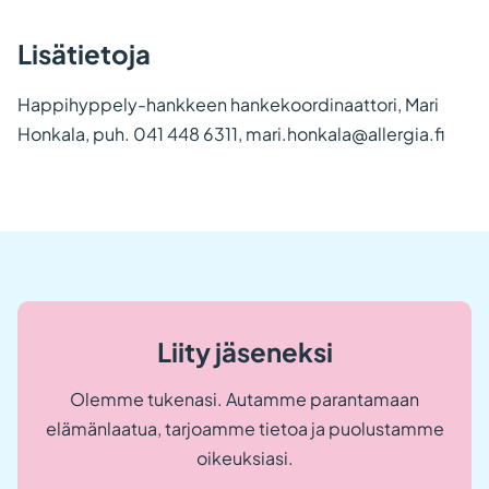
Lisätietoja
Happihyppely-hankkeen hankekoordinaattori, Mari
Honkala, puh. 041 448 6311, mari.honkala@allergia.fi
Liity jäseneksi
Olemme tukenasi. Autamme parantamaan
elämänlaatua, tarjoamme tietoa ja puolustamme
oikeuksiasi.