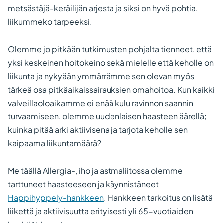
metsästäjä-keräilijän arjesta ja siksi on hyvä pohtia,
liikummeko tarpeeksi.
Olemme jo pitkään tutkimusten pohjalta tienneet, että
yksi keskeinen hoitokeino sekä mielelle että keholle on
liikunta ja nykyään ymmärrämme sen olevan myös
tärkeä osa pitkäaikaissairauksien omahoitoa. Kun kaikki
valveillaoloaikamme ei enää kulu ravinnon saannin
turvaamiseen, olemme uudenlaisen haasteen äärellä;
kuinka pitää arki aktiivisena ja tarjota keholle sen
kaipaama liikuntamäärä?
Me täällä Allergia-, iho ja astmaliitossa olemme
tarttuneet haasteeseen ja käynnistäneet
Happihyppely-hankkeen
. Hankkeen tarkoitus on lisätä
liikettä ja aktiivisuutta erityisesti yli 65-vuotiaiden