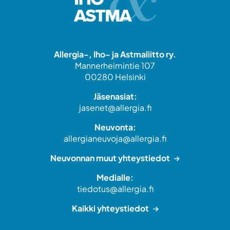
Allergia-, Iho- ja Astmaliitto ry.
Mannerheimintie 107
00280 Helsinki
Jäsenasiat:
jasenet@allergia.fi
Neuvonta:
allergianeuvoja@allergia.fi
Neuvonnan muut yhteystiedot
Medialle:
tiedotus@allergia.fi
Kaikki yhteystiedot