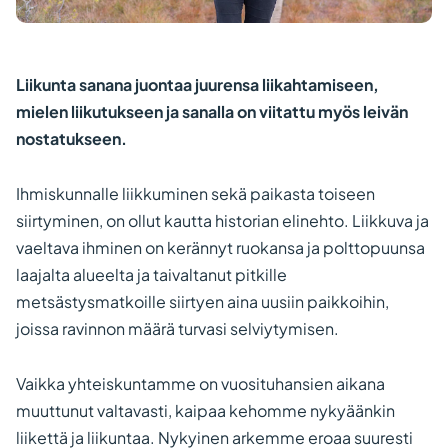
Liikunta sanana juontaa juurensa liikahtamiseen,
mielen liikutukseen ja sanalla on viitattu myös leivän
nostatukseen.
Ihmiskunnalle liikkuminen sekä paikasta toiseen
siirtyminen, on ollut kautta historian elinehto. Liikkuva ja
vaeltava ihminen on kerännyt ruokansa ja polttopuunsa
laajalta alueelta ja taivaltanut pitkille
metsästysmatkoille siirtyen aina uusiin paikkoihin,
joissa ravinnon määrä turvasi selviytymisen.
Vaikka yhteiskuntamme on vuosituhansien aikana
muuttunut valtavasti, kaipaa kehomme nykyäänkin
liikettä ja liikuntaa. Nykyinen arkemme eroaa suuresti