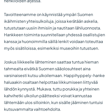
henkilöiden arjessa.
Tavoitteenamme on käynnistää ympäri Suomen
ikäihmisten yhteisulkoiluja, joissa kerätään askelia,
tutustutaan uusiin ihmisiin ja nautitaan lähiluonnosta.
Hankkeen toiminta suunnitellaan yhdessä osallistujien
kanssa ja huonoimmilla säillä lenkit voidaan toteuttaa
myös sisätiloissa, esimerkiksi museoihin tutustuen.
Joskus liikkeelle lähteminen saattaa tuntua hieman
tahmealta eivätkä Suomen sääolosuhteet aina
varsinaisesti kutsu ulkoilemaan. Happihyppely-hanke
haluaakin osaltaan helpottaa liikkumiseen liittyvää
lähdön kynnystä. Mukava, tuttu porukka ja yhteinen
kahvihetki ulkoilun päätteeksi voivat kannustaa
lähtemään ulos silloinkin, kun sisälle jääminen tuntuisi
kutsuvammalta vaihtoehdolta.