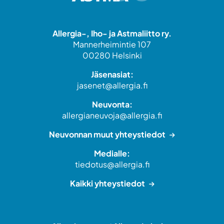
Allergia-, Iho- ja Astmaliitto ry.
Mannerheimintie 107
00280 Helsinki
Jäsenasiat:
jasenet@allergia.fi
Neuvonta:
allergianeuvoja@allergia.fi
Neuvonnan muut yhteystiedot
Medialle:
tiedotus@allergia.fi
Kaikki yhteystiedot