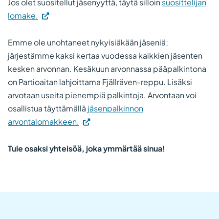
sivustol
Jos olet suositellut jäsenyyttä, täytä silloin
suosittelijan
Linkki
(Vieraile
lomake.
avautuu
ulkoisella
uuteen
sivustolla.
Emme ole unohtaneet nykyisiäkään jäseniä;
välileht
Linkki
järjestämme kaksi kertaa vuodessa kaikkien jäsenten
avautuu
kesken arvonnan. Kesäkuun arvonnassa pääpalkintona
uuteen
on Partioaitan lahjoittama Fjällräven-reppu. Lisäksi
välilehteen.)
arvotaan useita pienempiä palkintoja. Arvontaan voi
osallistua täyttämällä
jäsenpalkinnon
(Vieraile
arvontalomakkeen.
ulkoisella
sivustolla.
Tule osaksi yhteisöä, joka ymmärtää sinua!
Linkki
avautuu
uuteen
välilehteen.)