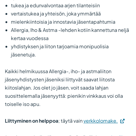
tukea ja edunvalvontaa arjen tilanteisiin
vertaistukea ja yhteisön, joka ymmärtää
mielenkiintoisia ja innostavia jäsentapahtumia
Allergia, Iho & Astma -lehden kotiin kannettuna neljä
kertaa vuodessa
yhdistyksen ja liiton tarjoamia monipuolisia
jäsenetuja.
Kaikki helmikuussa Allergia-, iho- ja astmaliiton
jäsenyhdistysten jäseniksi liittyvät saavat liitosta
kiitoslahjan. Jos olet jo jäsen, voit saada lahjan
suosittelemalla jäsenyyttä: pienikin vinkkaus voi olla
toiselle iso apu.
(Vieraile
Liittyminen on helppoa
; täytä vain
verkkolomake.
ulkoisel