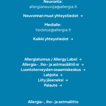
Neuvonta:
allergianeuvoja@allergia.fi
Neuvonnan muut yhteystiedot
Medialle:
tiedotus@allergia.fi
Kaikki yhteystiedot
Allergiatunnus / Allergy Label
Allergia-, iho- ja astmasäätiö sr
Luontoterveyden osaamiskeskus
Lahjoita
Liity jäseneksi
Palaute
Allergia-, iho- ja astmaliitto