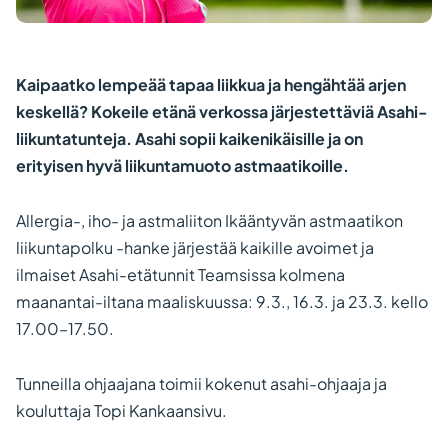
Kaipaatko lempeää tapaa liikkua ja hengähtää arjen
keskellä? Kokeile etänä verkossa järjestettäviä Asahi-
liikuntatunteja. Asahi sopii kaikenikäisille ja on
erityisen hyvä liikuntamuoto astmaatikoille.
Allergia-, iho- ja astmaliiton Ikääntyvän astmaatikon
liikuntapolku -hanke järjestää kaikille avoimet ja
ilmaiset Asahi-etätunnit Teamsissa kolmena
maanantai-iltana maaliskuussa: 9.3., 16.3. ja 23.3. kello
17.00–17.50.
Tunneilla ohjaajana toimii kokenut asahi-ohjaaja ja
kouluttaja Topi Kankaansivu.