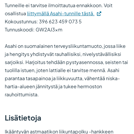
Tunneille ei tarvitse ilmoittautua ennakkoon. Voit
(Vieraile
osallistua
liittymällä Asahi-tunnille tästä.
ulkoisella
Kokoustunnus: 396 623 459 073 5
sivustolla.
Tunnuskoodi: GW2AJ3xm
Linkki
avautuu
Asahi on suomalainen terveysliikuntamuoto, jossa liike
uuteen
ja hengitys yhdistyvät rauhallisiksi, nivelystävällisiksi
välilehteen.)
sarjoiksi. Harjoitus tehdään pystyasennossa, seisten tai
tuolilla istuen, joten lattialle ei tarvitse mennä. Asahi
parantaa tasapainoa ja liikkuvuutta, vähentää niska-
hartia-alueen jännitystä ja tukee hermoston
rauhoittumista.
Lisätietoja
Ikääntyvän astmaatikon liikuntapolku -hankkeen