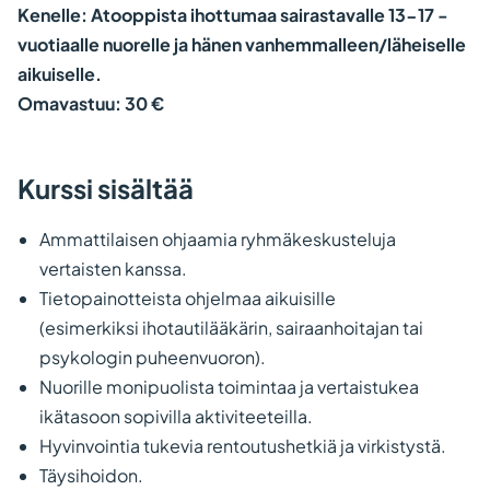
ulkoisella
Kenelle: Atooppista ihottumaa sairastavalle 13-17 -
sivustolla.
vuotiaalle nuorelle ja hänen vanhemmalleen/läheiselle
Linkki
aikuiselle.
avautuu
Omavastuu: 30 €
uuteen
välilehteen.)
Kurssi sisältää
Ammattilaisen ohjaamia ryhmäkeskusteluja
vertaisten kanssa.
Tietopainotteista ohjelmaa aikuisille
(esimerkiksi ihotautilääkärin, sairaanhoitajan tai
psykologin puheenvuoron).
Nuorille monipuolista toimintaa ja vertaistukea
ikätasoon sopivilla aktiviteeteilla.
Hyvinvointia tukevia rentoutushetkiä ja virkistystä.
Täysihoidon.