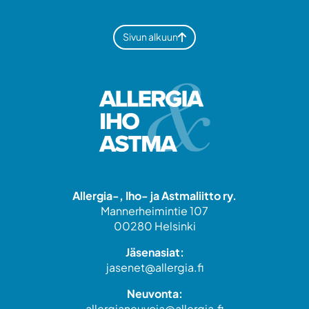
Sivun alkuun
Allergia-, Iho- ja Astmaliitto ry.
Mannerheimintie 107
00280 Helsinki
Jäsenasiat:
jasenet@allergia.fi
Neuvonta:
allergianeuvoja@allergia.fi