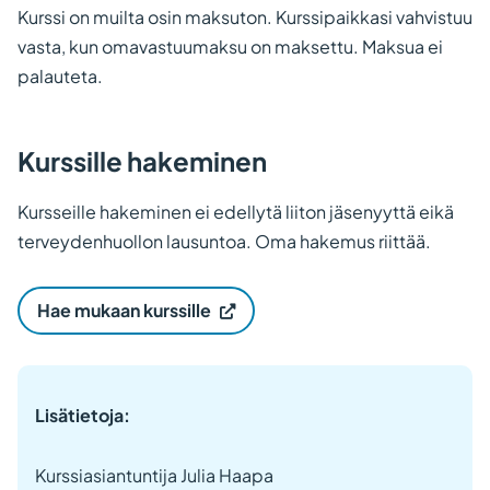
Kurssi on muilta osin maksuton. Kurssipaikkasi vahvistuu
vasta, kun omavastuumaksu on maksettu. Maksua ei
palauteta.
Kurssille hakeminen
Kursseille hakeminen ei edellytä liiton jäsenyyttä eikä
terveydenhuollon lausuntoa. Oma hakemus riittää.
(
Hae mukaan kurssille
V
i
e
r
a
i
Lisätietoja:
l
e
u
Kurssiasiantuntija Julia Haapa
l