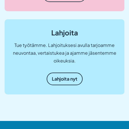
u
t
u
u
u
u
t
Lahjoita
e
e
n
Tue työtämme. Lahjoituksesi avulla tarjoamme
v
neuvontaa, vertaistukea ja ajamme jäsentemme
ä
l
oikeuksia.
i
l
e
h
Lahjoita nyt
t
e
e
n
.
)