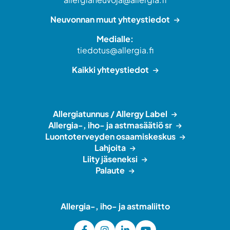
Neuvonnan muut yhteystiedot
Medialle:
tiedotus@allergia.fi
Kaikki yhteystiedot
Allergiatunnus / Allergy Label
Allergia-, iho- ja astmasäätiö sr
Luontoterveyden osaamiskeskus
Lahjoita
Liity jäseneksi
Palaute
Allergia-, iho- ja astmaliitto