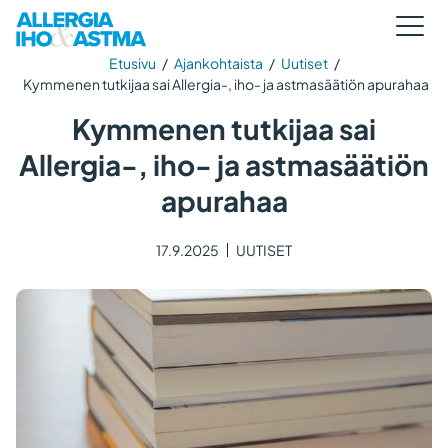
Etusivu
/
Ajankohtaista
/
Uutiset
/
Kymmenen tutkijaa sai Allergia-, iho- ja astmasäätiön apurahaa
Kymmenen tutkijaa sai
Allergia-, iho- ja astmasäätiön
apurahaa
17.9.2025
UUTISET