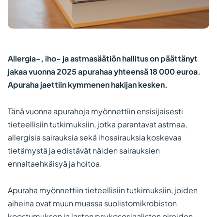
Allergia-, iho- ja astmasäätiön hallitus on päättänyt
jakaa vuonna 2025 apurahaa yhteensä 18 000 euroa.
Apuraha jaettiin kymmenen hakijan kesken.
Tänä vuonna apurahoja myönnettiin ensisijaisesti
tieteellisiin tutkimuksiin, jotka parantavat astmaa,
allergisia sairauksia sekä ihosairauksia koskevaa
tietämystä ja edistävät näiden sairauksien
ennaltaehkäisyä ja hoitoa.
Apuraha myönnettiin tieteellisiin tutkimuksiin, joiden
aiheina ovat muun muassa suolistomikrobiston
koostumuksen ja lasten psykososiaalisten oireiden