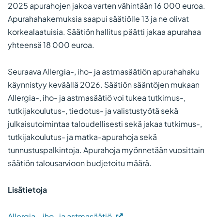
2025 apurahojen jakoa varten vähintään 16 000 euroa.
Apurahahakemuksia saapui säätiölle 13 ja ne olivat
korkealaatuisia. Säätiön hallitus päätti jakaa apurahaa
yhteensä 18 000 euroa.
Seuraava Allergia-, iho- ja astmasäätiön apurahahaku
käynnistyy keväällä 2026. Säätiön sääntöjen mukaan
Allergia-, iho- ja astmasäätiö voi tukea tutkimus-,
tutkijakoulutus-, tiedotus- ja valistustyötä sekä
julkaisutoimintaa taloudellisesti sekä jakaa tutkimus-,
tutkijakoulutus- ja matka-apurahoja sekä
tunnustuspalkintoja. Apurahoja myönnetään vuosittain
säätiön talousarvioon budjetoitu määrä.
Lisätietoja
(Vieraile
Allergia-, iho- ja astmasäätiö