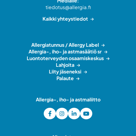
Medialle:
tiedotus@allergia.fi
Kaikki yhteystiedot
Allergiatunnus / Allergy Label
Allergia-, iho- ja astmasäätiö sr
Luontoterveyden osaamiskeskus
Lahjoita
Liity jäseneksi
Palaute
Allergia-, iho- ja astmaliitto