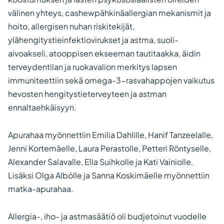
välinen yhteys, cashewpähkinäallergian mekanismit ja
hoito, allergisen nuhan riskitekijät,
ylähengitystieinfektiovirukset ja astma, suoli-
aivoakseli, atooppisen ekseeman tautitaakka, äidin
terveydentilan ja ruokavalion merkitys lapsen
immuniteettiin sekä omega-3-rasvahappojen vaikutus
hevosten hengitystieterveyteen ja astman
ennaltaehkäisyyn.
Apurahaa myönnettiin Emilia Dahlille, Hanif Tanzeelalle,
Jenni Kortemäelle, Laura Perastolle, Petteri Röntyselle,
Alexander Salavalle, Ella Suihkolle ja Kati Vainiolle.
Lisäksi Olga Albólle ja Sanna Koskimäelle myönnettiin
matka-apurahaa.
Allergia-, iho- ja astmasäätiö oli budjetoinut vuodelle