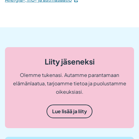
ulkoisella
sivustolla.
Linkki
avautuu
uuteen
välilehteen.)
Liity jäseneksi
Olemme tukenasi. Autamme parantamaan
elämänlaatua, tarjoamme tietoa ja puolustamme
oikeuksiasi.
Lue lisää ja liity