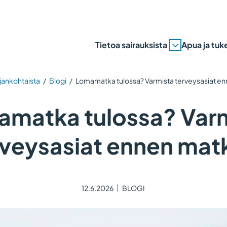
Tietoa sairauksista
Apua ja tuk
jankohtaista
/
Blogi
/
Lomamatka tulossa? Varmista terveysasiat e
matka tulossa? Var
rveysasiat ennen mat
12.6.2026
BLOGI