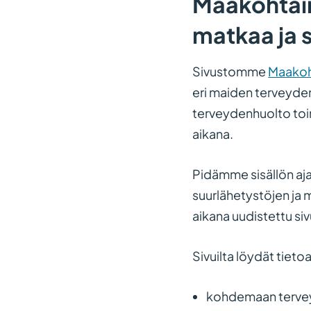
Maakohtain
matkaa ja 
Sivustomme
Maakoht
eri maiden terveyden
terveydenhuolto toi
aikana.
Pidämme sisällön aj
suurlähetystöjen ja 
aikana uudistettu si
Sivuilta löydät tiet
kohdemaan tervey