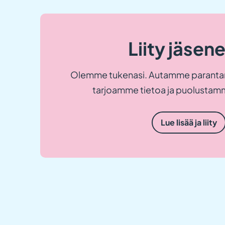
Liity jäsen
Olemme tukenasi. Autamme paranta
tarjoamme tietoa ja puolustamm
Lue lisää ja liity