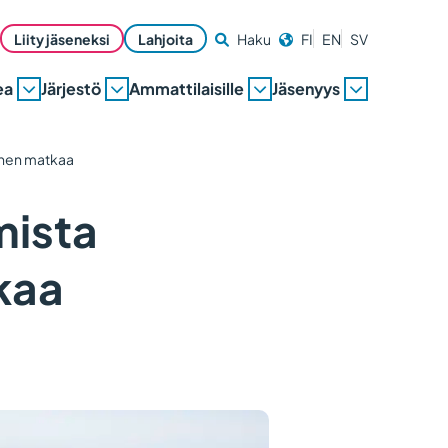
Liity jäseneksi
Lahjoita
Haku
FI
EN
SV
ea
Järjestö
Ammattilaisille
Jäsenyys
nnen matkaa
mista
kaa