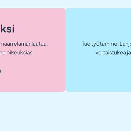
eksi
maan elämänlaatua,
Tue työtämme. Lahjo
e oikeuksiasi.
vertaistukea 