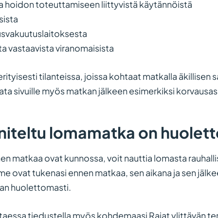
a hoidon toteuttamiseen liittyvistä käytännöistä
sista
svakuutuslaitoksesta
a vastaavista viranomaisista
rityisesti tilanteissa, joissa kohtaat matkalla äkillisen 
ata sivuille myös matkan jälkeen esimerkiksi korvausasi
niteltu lomamatka on huole
en matkaa ovat kunnossa, voit nauttia lomasta rauhallis
 ovat tukenasi ennen matkaa, sen aikana ja sen jälkee
man huolettomasti.
vittaessa tiedustella myös kohdemaasi Rajat ylittävän 