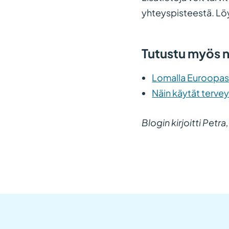
yhteyspisteestä. L
Tutustu myös nä
Lomalla Euroopa
Näin käytät tervey
Blogin kirjoitti Petra,