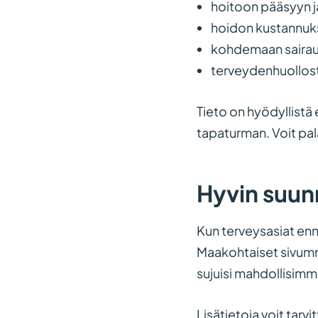
hoitoon pääsyyn j
hoidon kustannuk
kohdemaan sairau
terveydenhuollost
Tieto on hyödyllistä e
tapaturman. Voit pal
Hyvin suun
Kun terveysasiat enn
Maakohtaiset sivumme
sujuisi mahdollisim
Lisätietoja voit tar