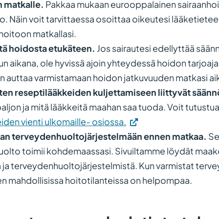
n matkalle.
Pakkaa mukaan eurooppalainen sairaanhoito
. Näin voit tarvittaessa osoittaa oikeutesi lääketieteel
oitoon matkallasi.
stä hoidosta etukäteen.
Jos sairautesi edellyttää säänn
un aikana, ole hyvissä ajoin yhteydessä hoidon tarjoaj
 auttaa varmistamaan hoidon jatkuvuuden matkasi ai
ten reseptilääkkeiden kuljettamiseen liittyvät säänn
 paljon ja mitä lääkkeitä maahan saa tuoda. Voit tutustu
(Vieraile
iden vienti ulkomaille- osiossa.
ulkoisella
an terveydenhuoltojärjestelmään ennen matkaa.
Se
sivustolla.
olto toimii kohdemaassasi. Sivuiltamme löydät maako
Linkki
 ja terveydenhuoltojärjestelmistä. Kun varmistat terv
avautuu
n mahdollisissa hoitotilanteissa on helpompaa.
uuteen
välilehteen.)