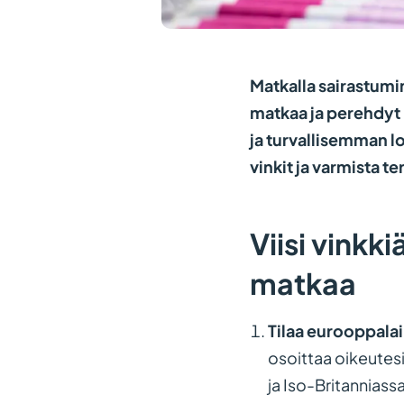
Matkalla sairastumi
matkaa ja perehdyt
ja turvallisemman 
vinkit ja varmista 
Viisi vink
matkaa
Tilaa eurooppalai
osoittaa oikeutesi
ja Iso-Britanniass