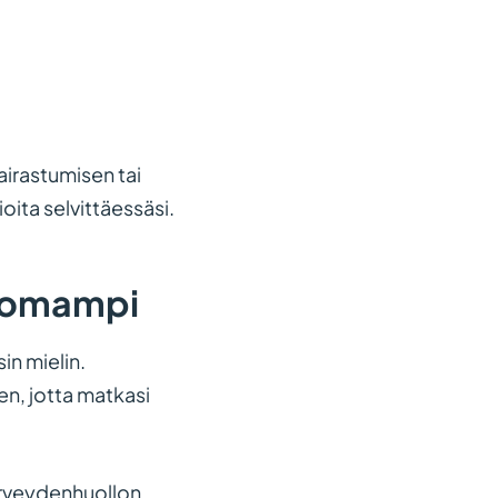
sairastumisen tai
oita selvittäessäsi.
ttomampi
in mielin.
n, jotta matkasi
terveydenhuollon