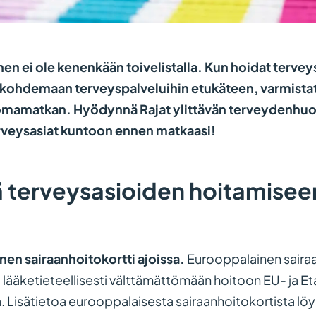
nen ei ole kenenkään toivelistalla. Kun hoidat terve
 kohdemaan terveyspalveluihin etukäteen, varmis
lomamatkan. Hyödynnä Rajat ylittävän terveydenhuo
terveysasiat kuntoon ennen matkaasi!
kiä terveysasioiden hoitamise
nen sairaanhoitokortti ajoissa.
Eurooppalainen sairaa
 lääketieteellisesti välttämättömään hoitoon EU- ja Et
a. Lisätietoa eurooppalaisesta sairaanhoitokortista lö