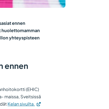
ysasiat ennen
tat huolettomamman
llon yhteyspisteen
en ennen
nhoitokortti (EHIC)
a- maissa, Sveitsissä
(Vieraile
ydät
Kelan sivuilta.