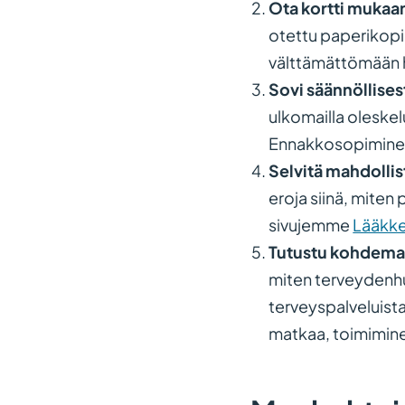
Ota kortti mukaa
otettu paperikopio
välttämättömään h
Sovi säännöllise
ulkomailla oleskel
Ennakkosopiminen
Selvitä mahdollis
eroja siinä, miten
sivujemme
Lääkke
Tutustu kohdema
miten terveydenhu
terveyspalveluista
matkaa, toimimine