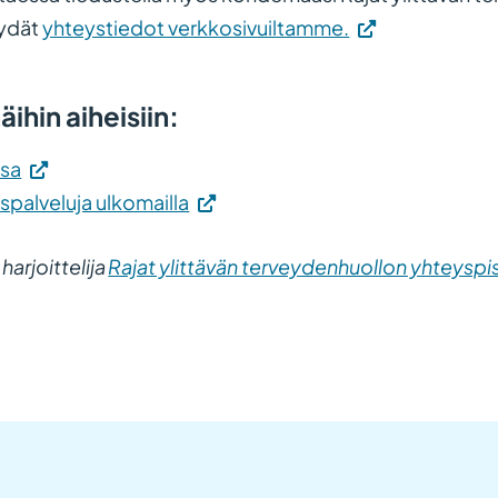
(Vieraile
öydät
yhteystiedot verkkosivuiltamme.
ulkoisella
sivustolla.
ihin aiheisiin:
Linkki
avautuu
(Vieraile
ssa
uuteen
ulkoisella
(Vieraile
spalveluja ulkomailla
välilehteen.)
sivustolla.
ulkoisella
 harjoittelija
Rajat ylittävän terveydenhuollon yhteyspis
Linkki
sivustolla.
avautuu
Linkki
uuteen
avautuu
välilehteen.)
uuteen
välilehteen.)