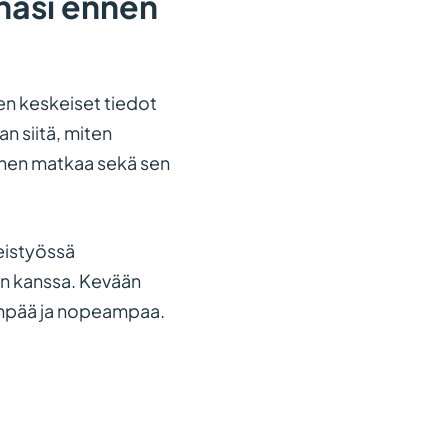
nasi ennen
n keskeiset tiedot
n siitä, miten
nnen matkaa sekä sen
eistyössä
en kanssa. Kevään
eämpää ja nopeampaa.