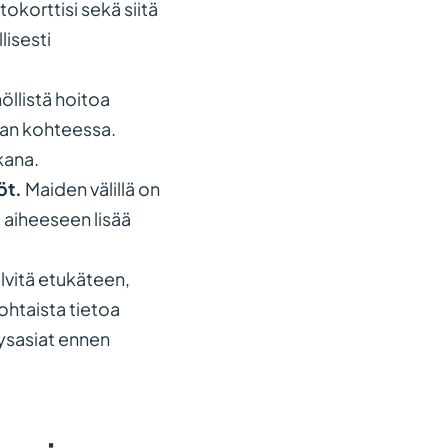
ulkoisella
korttisi sekä siitä
sivustolla.
lisesti
Linkki
avautuu
öllistä hoitoa
uuteen
aan kohteessa.
välilehteen.)
kana.
öt.
Maiden välillä on
a aiheeseen lisää
lvitä etukäteen,
htaista tietoa
eysasiat ennen