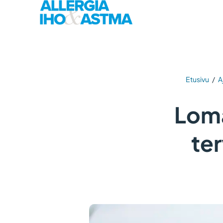
Etusivu
/
A
Loma
te