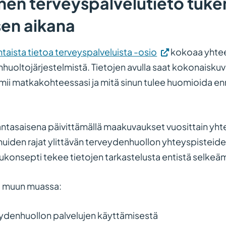
en terveyspalvelutieto tuke
sen aikana
(Vieraile
aista tietoa terveyspalveluista -osio
kokoaa yhtee
ulkoisella
huoltojärjestelmistä. Tietojen avulla saat kokonaiskuva
sivustolla.
mii matkakohteessasi ja mitä sinun tulee huomioida e
Linkki
avautuu
antasaisena päivittämällä maakuvaukset vuosittain yht
uuteen
muiden rajat ylittävän terveydenhuollon yhteyspisteid
välilehteen.)
vukonsepti tekee tietojen tarkastelusta entistä selk
oa muun muassa:
denhuollon palvelujen käyttämisestä