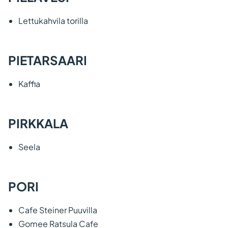
Lettukahvila torilla
PIETARSAARI
Kaffia
PIRKKALA
Seela
PORI
Cafe Steiner Puuvilla
Gomee Ratsula Cafe