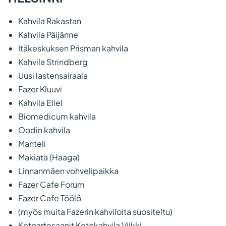
Kahvila Rakastan
Kahvila Päijänne
Itäkeskuksen Prisman kahvila
Kahvila Strindberg
Uusi lastensairaala
Fazer Kluuvi
Kahvila Eliel
Biomedicum kahvila
Oodin kahvila
Manteli
Makiata (Haaga)
Linnanmäen vohvelipaikka
Fazer Cafe Forum
Fazer Cafe Töölö
(myös muita Fazerin kahviloita suositeltu)
Ketoartesaanit Ketokahvila Viikki