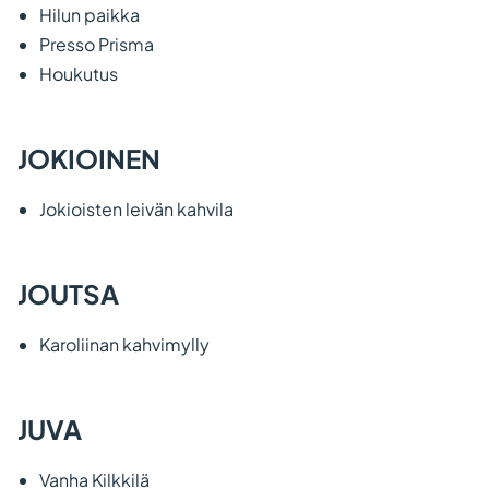
Hilun paikka
Presso Prisma
Houkutus
JOKIOINEN
Jokioisten leivän kahvila
JOUTSA
Karoliinan kahvimylly
JUVA
Vanha Kilkkilä