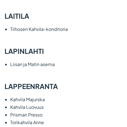
LAITILA
Tiihosen Kahvila-konditoria
LAPINLAHTI
Liisan ja Matin asema
LAPPEENRANTA
Kahvila Majurska
Kahvila Luovuus
Prisman Presso
Torikahvila Anne