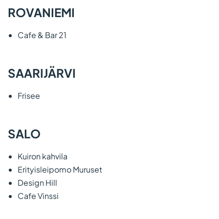
ROVANIEMI
Cafe & Bar 21
SAARIJÄRVI
Frisee
SALO
Kuiron kahvila
Erityisleipomo Muruset
Design Hill
Cafe Vinssi