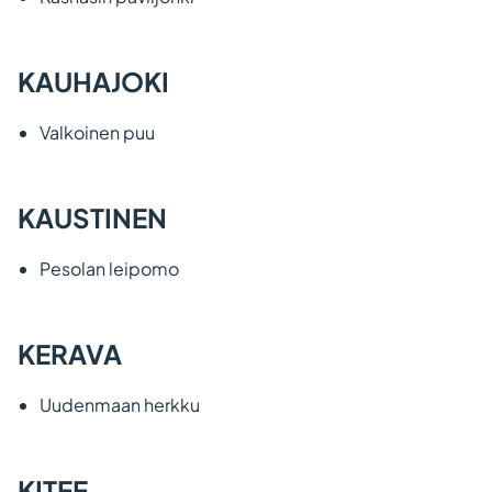
KAUHAJOKI
Valkoinen puu
KAUSTINEN
Pesolan leipomo
KERAVA
Uudenmaan herkku
KITEE