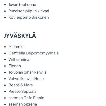
Juvan teehuone
Punaisen piipun kievari
Kotileipomo Siiskonen
JYVÄSKYLÄ
Miriam’s
Caffitella Leipomomyymälä
Wilhelmiina
Elonen
Toivolan pihan kahvila
Vohvelikahvila Helle
Beans & More
Presso Seppälä
aseman Cafe Picnic
aseman pizzeria