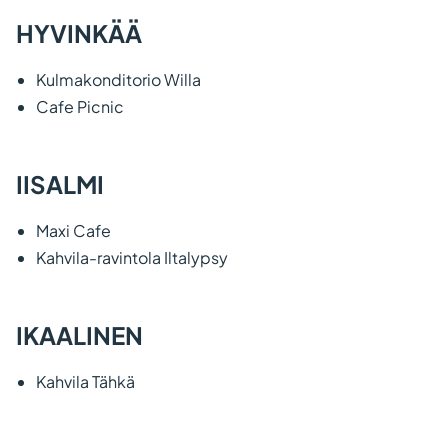
HYVINKÄÄ
Kulmakonditorio Willa
Cafe Picnic
IISALMI
Maxi Cafe
Kahvila-ravintola Iltalypsy
IKAALINEN
Kahvila Tähkä