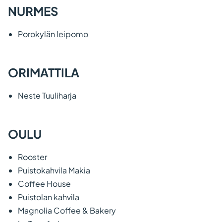
NURMES
Porokylän leipomo
ORIMATTILA
Neste Tuuliharja
OULU
Rooster
Puistokahvila Makia
Coffee House
Puistolan kahvila
Magnolia Coffee & Bakery