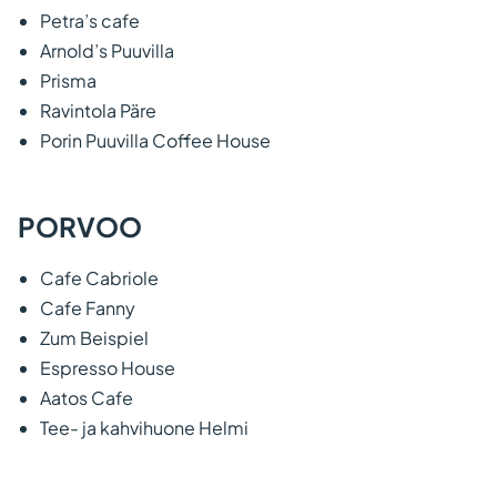
Petra’s cafe
Arnold’s Puuvilla
Prisma
Ravintola Päre
Porin Puuvilla Coffee House
PORVOO
Cafe Cabriole
Cafe Fanny
Zum Beispiel
Espresso House
Aatos Cafe
Tee- ja kahvihuone Helmi