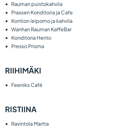
Rauman puistokahvila
Prassen Konditoria ja Cafe
Kontion leipomo ja kahvila
Wanhan Rauman KaffeBar
Konditoria Hento
Presso Prisma
RIIHIMÄKI
Feeniks Café
RISTIINA
Ravintola Martta