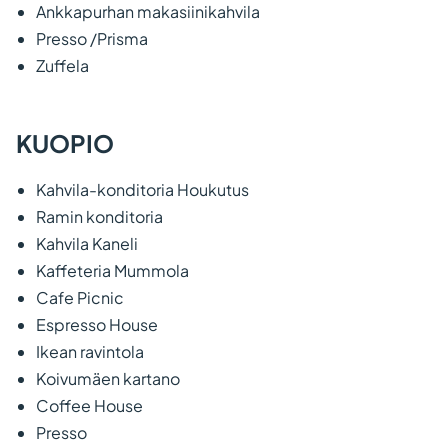
Ankkapurhan makasiinikahvila
Presso /Prisma
Zuffela
KUOPIO
Kahvila-konditoria Houkutus
Ramin konditoria
Kahvila Kaneli
Kaffeteria Mummola
Cafe Picnic
Espresso House
Ikean ravintola
Koivumäen kartano
Coffee House
Presso