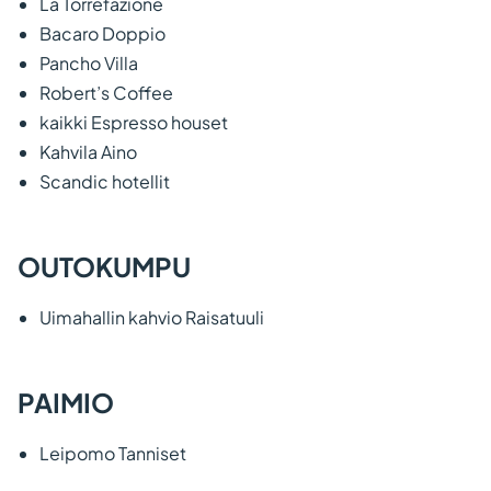
La Torrefazione
Bacaro Doppio
Pancho Villa
Robert’s Coffee
kaikki Espresso houset
Kahvila Aino
Scandic hotellit
OUTOKUMPU
Uimahallin kahvio Raisatuuli
PAIMIO
Leipomo Tanniset