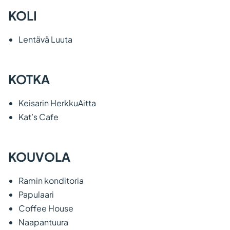
KOLI
Lentävä Luuta
KOTKA
Keisarin HerkkuAitta
Kat’s Cafe
KOUVOLA
Ramin konditoria
Papulaari
Coffee House
Naapantuura