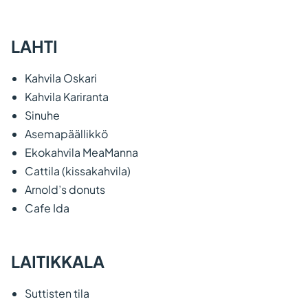
LAHTI
Kahvila Oskari
Kahvila Kariranta
Sinuhe
Asemapäällikkö
Ekokahvila MeaManna
Cattila (kissakahvila)
Arnold’s donuts
Cafe Ida
LAITIKKALA
Suttisten tila