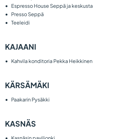
Espresso House Seppä ja keskusta
Presso Seppä
Teeleidi
KAJAANI
Kahvila konditoria Pekka Heikkinen
KÄRSÄMÄKI
Paakarin Pysäkki
KASNÄS
Kasnäsin paviljonki