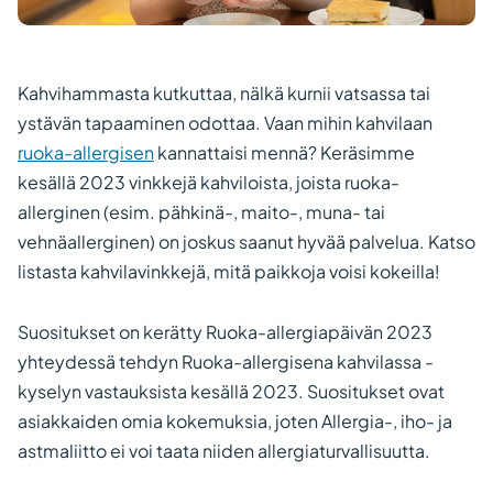
Kahvihammasta kutkuttaa, nälkä kurnii vatsassa tai
ystävän tapaaminen odottaa. Vaan mihin kahvilaan
ruoka-allergisen
kannattaisi mennä? Keräsimme
kesällä 2023 vinkkejä kahviloista, joista ruoka-
allerginen (esim. pähkinä-, maito-, muna- tai
vehnäallerginen) on joskus saanut hyvää palvelua. Katso
listasta kahvilavinkkejä, mitä paikkoja voisi kokeilla!
Suositukset on kerätty Ruoka-allergiapäivän 2023
yhteydessä tehdyn Ruoka-allergisena kahvilassa -
kyselyn vastauksista kesällä 2023. Suositukset ovat
asiakkaiden omia kokemuksia, joten Allergia-, iho- ja
astmaliitto ei voi taata niiden allergiaturvallisuutta.