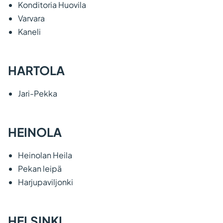
Konditoria Huovila
Varvara
Kaneli
HARTOLA
Jari-Pekka
HEINOLA
Heinolan Heila
Pekan leipä
Harjupaviljonki
HELSINKI