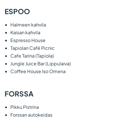
ESPOO
Halmeen kahvila
Kaisan kahvila
Espresso House
Tapiolan Café Picnic
Cafe Tarina (Tapiola)
Jungle Juice Bar (Lippulaiva)
Coffee House Iso Omena
FORSSA
Pikku Pistrina
Forssan autokeidas