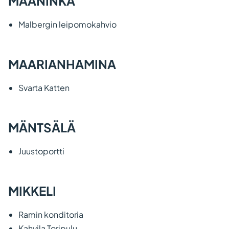
MAANINKA
Malbergin leipomokahvio
MAARIANHAMINA
Svarta Katten
MÄNTSÄLÄ
Juustoportti
MIKKELI
Ramin konditoria
Kahvila Toripulu