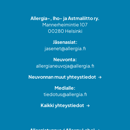
Allergia-, Iho- ja Astmaliitto ry.
Mannerheimintie 107
00280 Helsinki
Jäsenasiat:
jasenet@allergia.fi
Neuvonta:
allergianeuvoja@allergia.fi
Neuvonnan muut yhteystiedot
Medialle:
tiedotus@allergia.fi
Kaikki yhteystiedot