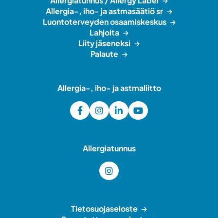
Allergiatunnus / Allergy Label
Allergia-, iho- ja astmasäätiö sr
Luontoterveyden osaamiskeskus
Lahjoita
Liity jäseneksi
Palaute
Allergia-, iho- ja astmaliitto
Allergiatunnus
Tietosuojaseloste