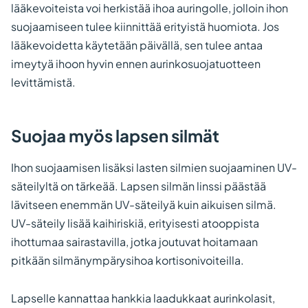
lääkevoiteista voi herkistää ihoa auringolle, jolloin ihon
suojaamiseen tulee kiinnittää erityistä huomiota. Jos
lääkevoidetta käytetään päivällä, sen tulee antaa
imeytyä ihoon hyvin ennen aurinkosuojatuotteen
levittämistä.
Suojaa myös lapsen silmät
Ihon suojaamisen lisäksi lasten silmien suojaaminen UV-
säteilyltä on tärkeää. Lapsen silmän linssi päästää
lävitseen enemmän UV-säteilyä kuin aikuisen silmä.
UV-säteily lisää kaihiriskiä, erityisesti atooppista
ihottumaa sairastavilla, jotka joutuvat hoitamaan
pitkään silmänympärysihoa kortisonivoiteilla.
Lapselle kannattaa hankkia laadukkaat aurinkolasit,