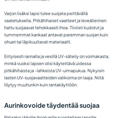
Varjon lisäksi lapsi tulee suojata peittävällä
vaatetuksella. Pitkähihaiset vaatteet ja leveälierinen
hattu suojaavat tehokkaasti ihoa. Tiiviisti kudotut ja
tummemmat kankaat antavat paremman suojan kuin
ohuet tai läpikuultavat materiaalit.
Erityisesti rannalla ja vesillä UV-säteily on voimakasta,
minkä vuoksi lapsen olisi käytettävä uidessa
pitkähihaista ja -lahkeista UV-uimapukua. Nykyisin
lasten UV-suojavaatteiden valikoima on laaja. Niitä
löytyy muuhunkin kuin rantakäyttöön.
Aurinkovoide täydentää suojaa
Paljaaksi jääville ihoalueille suositellaan lapsille