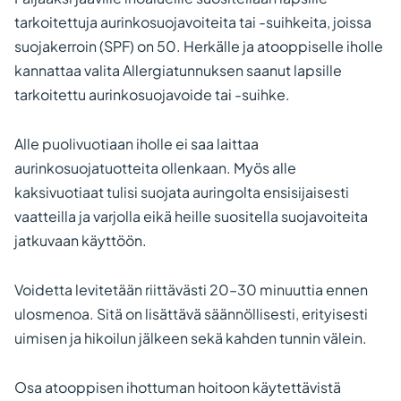
tarkoitettuja aurinkosuojavoiteita tai -suihkeita, joissa
suojakerroin (SPF) on 50. Herkälle ja atooppiselle iholle
kannattaa valita Allergiatunnuksen saanut lapsille
tarkoitettu aurinkosuojavoide tai -suihke.
Alle puolivuotiaan iholle ei saa laittaa
aurinkosuojatuotteita ollenkaan. Myös alle
kaksivuotiaat tulisi suojata auringolta ensisijaisesti
vaatteilla ja varjolla eikä heille suositella suojavoiteita
jatkuvaan käyttöön.
Voidetta levitetään riittävästi 20–30 minuuttia ennen
ulosmenoa. Sitä on lisättävä säännöllisesti, erityisesti
uimisen ja hikoilun jälkeen sekä kahden tunnin välein.
Osa atooppisen ihottuman hoitoon käytettävistä