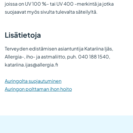
joissa on UV 100 %- tai UV 400 -merkintä ja jotka
suojaavat myös sivulta tulevalta säteilyltä.
Lisätietoja
Terveyden edistämisen asiantuntija Katariina Ijäs,
Allergia-, iho- ja astmaliitto, puh. 040 188 1540,
katariina.ijas@allergia.fi
Auringolta suojautuminen
Auringon polttaman ihon hoito