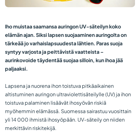
Iho muistaa saamansa auringon UV-säteilyn koko
elämän ajan. Siksi lapsen suojaaminen auringolta on
tärkeää jo varhaislapsuudesta lähtien. Paras suoja
syntyy varjosta ja peittävistä vaatteista –
aurinkovoide täydentää suojaa silloin, kun ihoa jää
paljaaksi.
Lapsena ja nuorena ihon toistuva pitkäaikainen
altistuminen auringon ultraviolettisäteilylle (UV) ja ihon
toistuva palaminen lisäävät ihosyövän riskiä
myöhemmin elämässä. Suomessa sairastuu vuosittain
yli 14 000 ihmistä ihosyöpään. UV-säteily on niiden
merkittävin riskitekijä.