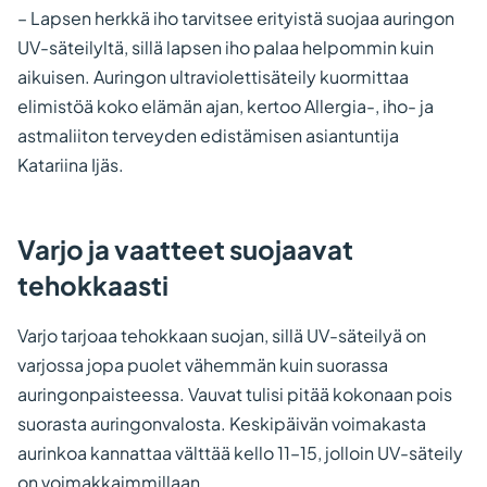
– Lapsen herkkä iho tarvitsee erityistä suojaa auringon
UV-säteilyltä, sillä lapsen iho palaa helpommin kuin
aikuisen. Auringon ultraviolettisäteily kuormittaa
elimistöä koko elämän ajan, kertoo Allergia-, iho- ja
astmaliiton terveyden edistämisen asiantuntija
Katariina Ijäs.
Varjo ja vaatteet suojaavat
tehokkaasti
Varjo tarjoaa tehokkaan suojan, sillä UV-säteilyä on
varjossa jopa puolet vähemmän kuin suorassa
auringonpaisteessa. Vauvat tulisi pitää kokonaan pois
suorasta auringonvalosta. Keskipäivän voimakasta
aurinkoa kannattaa välttää kello 11–15, jolloin UV-säteily
on voimakkaimmillaan.