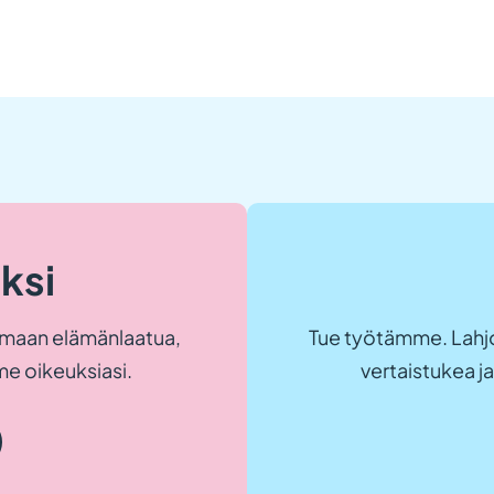
eksi
maan elämänlaatua,
Tue työtämme. Lahjo
e oikeuksiasi.
vertaistukea 