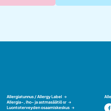
Allergiatunnus / Allergy Label
All
Allergia-, iho- ja astmasäätiö sr
Luontoterveyden osaamiskeskus