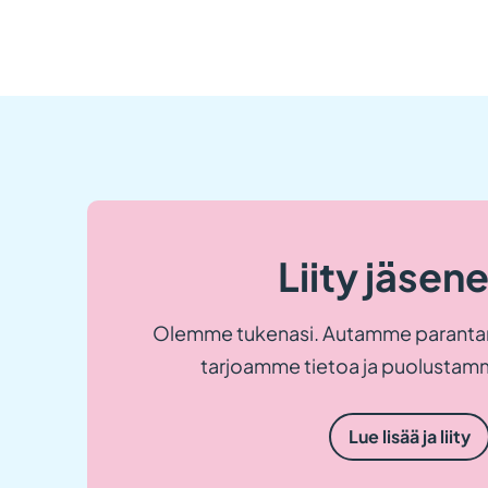
Liity jäsen
Olemme tukenasi. Autamme paranta
tarjoamme tietoa ja puolustamm
Lue lisää ja liity