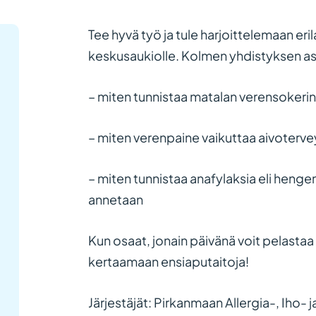
Tee hyvä työ ja tule harjoittelemaan er
keskusaukiolle. Kolmen yhdistyksen asia
– miten tunnistaa matalan verensokerin 
– miten verenpaine vaikuttaa aivoterv
– miten tunnistaa anafylaksia eli hengen
annetaan
Kun osaat, jonain päivänä voit pelasta
kertaamaan ensiaputaitoja!
Järjestäjät: Pirkanmaan Allergia-, Iho-