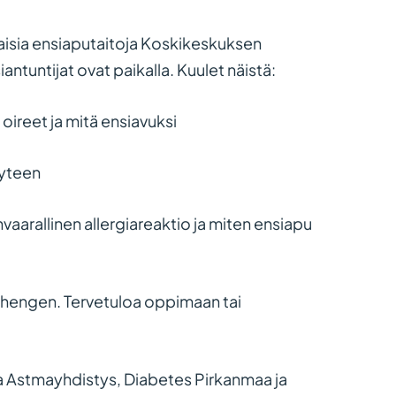
ilaisia ensiaputaitoja Koskikeskuksen
ntuntijat ovat paikalla. Kuulet näistä:
oireet ja mitä ensiavuksi
eyteen
vaarallinen allergiareaktio ja miten ensiapu
a hengen. Tervetuloa oppimaan tai
 ja Astmayhdistys, Diabetes Pirkanmaa ja