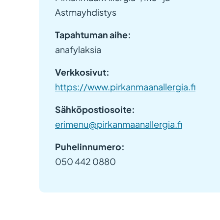
Astmayhdistys
Tapahtuman aihe:
anafylaksia
Verkkosivut:
https://www.pirkanmaanallergia.fi
Sähköpostiosoite:
erimenu@pirkanmaanallergia.fi
Puhelinnumero:
050 442 0880