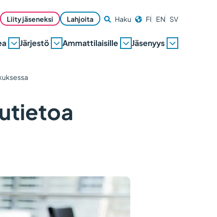
Liity jäseneksi
Lahjoita
Haku
FI
EN
SV
ea
Järjestö
Ammattilaisille
Jäsenyys
skuksessa
utietoa