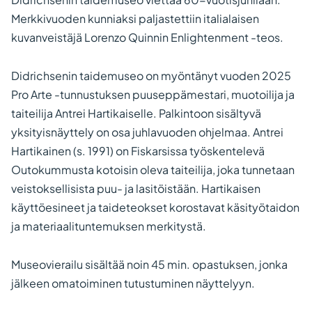
Merkkivuoden kunniaksi paljastettiin italialaisen
kuvanveistäjä Lorenzo Quinnin Enlightenment -teos.
Didrichsenin taidemuseo on myöntänyt vuoden 2025
Pro Arte -tunnustuksen puuseppämestari, muotoilija ja
taiteilija Antrei Hartikaiselle. Palkintoon sisältyvä
yksityisnäyttely on osa juhlavuoden ohjelmaa. Antrei
Hartikainen (s. 1991) on Fiskarsissa työskentelevä
Outokummusta kotoisin oleva taiteilija, joka tunnetaan
veistoksellisista puu- ja lasitöistään. Hartikaisen
käyttöesineet ja taideteokset korostavat käsityötaidon
ja materiaalituntemuksen merkitystä.
Museovierailu sisältää noin 45 min. opastuksen, jonka
jälkeen omatoiminen tutustuminen näyttelyyn.