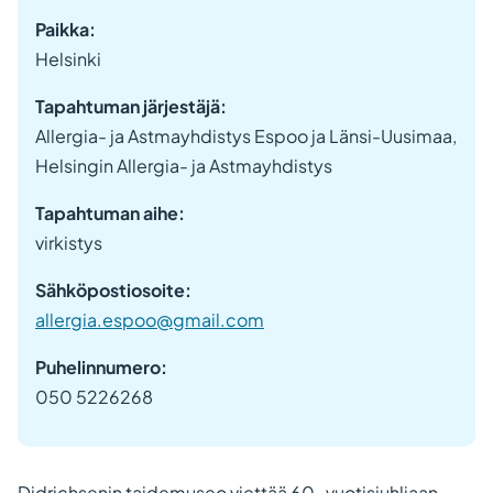
Paikka:
Helsinki
Tapahtuman järjestäjä:
Allergia- ja Astmayhdistys Espoo ja Länsi-Uusimaa,
Helsingin Allergia- ja Astmayhdistys
Tapahtuman aihe:
virkistys
Sähköpostiosoite:
allergia.espoo@gmail.com
Puhelinnumero:
050 5226268
Didrichsenin taidemuseo viettää 60-vuotisjuhliaan.