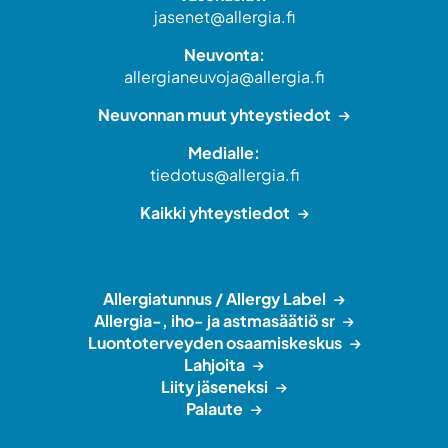
jasenet@allergia.fi
Neuvonta:
allergianeuvoja@allergia.fi
Neuvonnan muut yhteystiedot
Medialle:
tiedotus@allergia.fi
Kaikki yhteystiedot
Allergiatunnus / Allergy Label
Allergia-, iho- ja astmasäätiö sr
Luontoterveyden osaamiskeskus
Lahjoita
Liity jäseneksi
Palaute