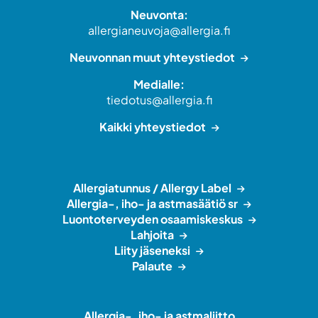
Neuvonta:
allergianeuvoja@allergia.fi
Neuvonnan muut yhteystiedot
Medialle:
tiedotus@allergia.fi
Kaikki yhteystiedot
Allergiatunnus / Allergy Label
Allergia-, iho- ja astmasäätiö sr
Luontoterveyden osaamiskeskus
Lahjoita
Liity jäseneksi
Palaute
Allergia-, iho- ja astmaliitto