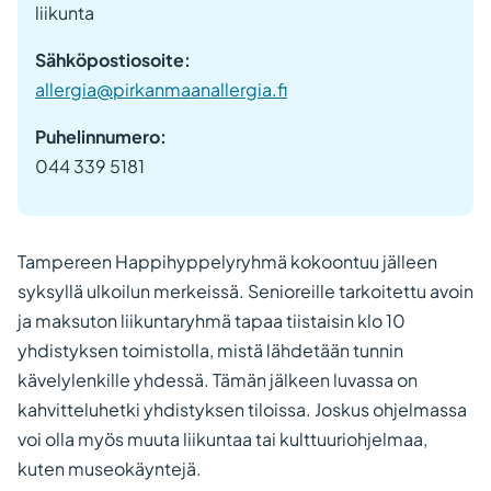
liikunta
Sähköpostiosoite:
allergia@pirkanmaanallergia.fi
Puhelinnumero:
044 339 5181
Tampereen Happihyppelyryhmä kokoontuu jälleen
syksyllä ulkoilun merkeissä. Senioreille tarkoitettu avoin
ja maksuton liikuntaryhmä tapaa tiistaisin klo 10
yhdistyksen toimistolla, mistä lähdetään tunnin
kävelylenkille yhdessä. Tämän jälkeen luvassa on
kahvitteluhetki yhdistyksen tiloissa. Joskus ohjelmassa
voi olla myös muuta liikuntaa tai kulttuuriohjelmaa,
kuten museokäyntejä.