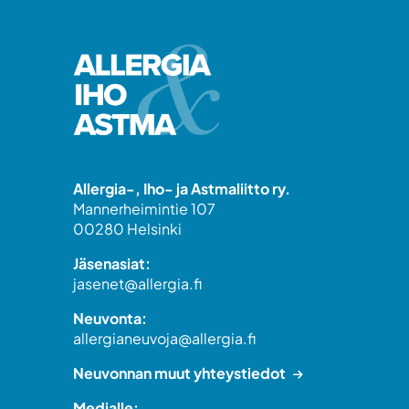
Allergia-, Iho- ja Astmaliitto ry.
Mannerheimintie 107
00280 Helsinki
Jäsenasiat:
jasenet@allergia.fi
Neuvonta:
allergianeuvoja@allergia.fi
Neuvonnan muut yhteystiedot
Medialle: