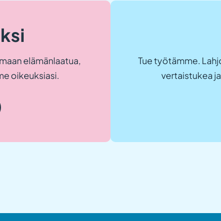
eksi
maan elämänlaatua,
Tue työtämme. Lahjo
e oikeuksiasi.
vertaistukea 