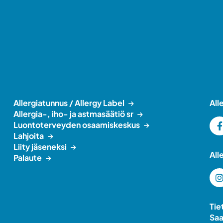
Allergiatunnus / Allergy Label
All
Allergia-, iho- ja astmasäätiö sr
Luontoterveyden osaamiskeskus
Lahjoita
Liity jäseneksi
All
Palaute
Tie
Saa