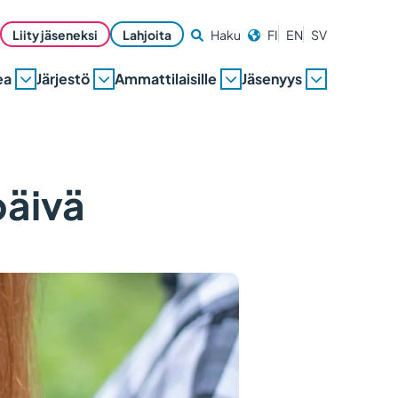
Liity jäseneksi
Lahjoita
Haku
FI
EN
SV
ea
Järjestö
Ammattilaisille
Jäsenyys
päivä