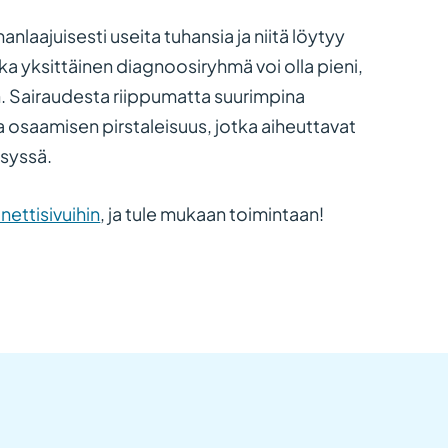
nlaajuisesti useita tuhansia ja niitä löytyy
ikka yksittäinen diagnoosiryhmä voi olla pieni,
on. Sairaudesta riippumatta suurimpina
a osaamisen pirstaleisuus, jotka aiheuttavat
äsyssä.
nettisivuihin
, ja tule mukaan toimintaan!