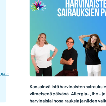
njat-
Kansainvälistä harvinaisten sairauksi
viimeisenä päivänä. Allergia-, iho- ja
harvinaisia ihosairauksia ja niiden va