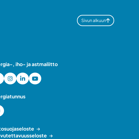
Sivun alkuun
ergia-, iho- ja astmaliitto
ergiatunnus
tosuojaseloste
vutettavuusseloste