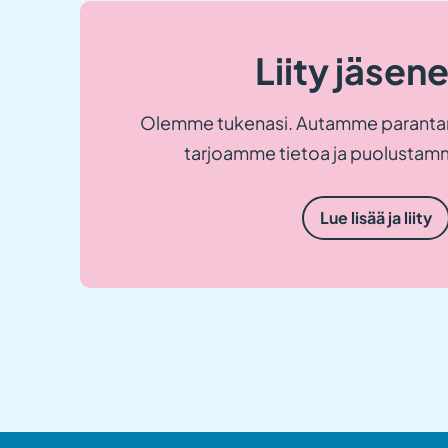
Liity jäsen
Olemme tukenasi. Autamme paranta
tarjoamme tietoa ja puolustamm
Lue lisää ja liity