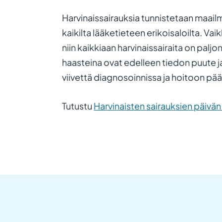
Harvinaissairauksia tunnistetaan maailma
kaikilta lääketieteen erikoisaloilta. Va
niin kaikkiaan harvinaissairaita on palj
haasteina ovat edelleen tiedon puute j
viivettä diagnosoinnissa ja hoitoon pä
Tutustu
Harvinaisten sairauksien päivän 