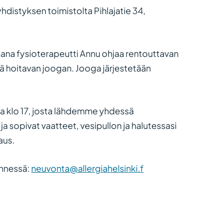
hdistyksen toimistolta Pihlajatie 34,
ana fysioterapeutti Annu ohjaa rentouttavan
tä hoitavan joogan. Jooga järjestetään
a klo 17, josta lähdemme yhdessä
a sopivat vaatteet, vesipullon ja halutessasi
aus.
ennessä:
neuvonta@allergiahelsinki.f