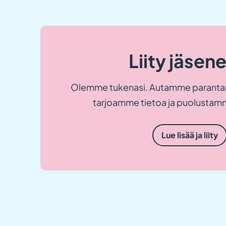
Liity jäsen
Olemme tukenasi. Autamme paranta
tarjoamme tietoa ja puolustamm
Lue lisää ja liity