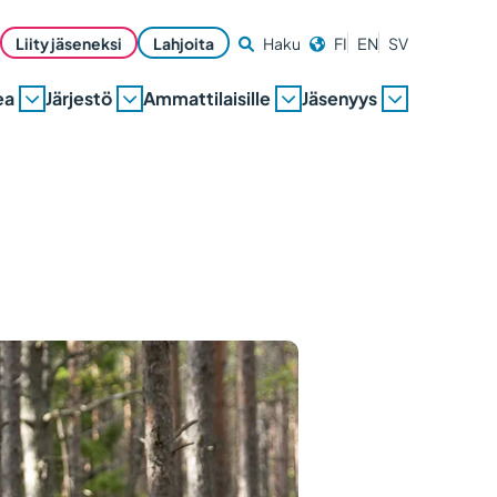
Liity jäseneksi
Lahjoita
Haku
FI
EN
SV
ea
Järjestö
Ammattilaisille
Jäsenyys