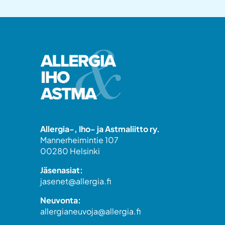
Allergia-, Iho- ja Astmaliitto ry.
Mannerheimintie 107
00280 Helsinki
Jäsenasiat:
jasenet@allergia.fi
Neuvonta:
allergianeuvoja@allergia.fi