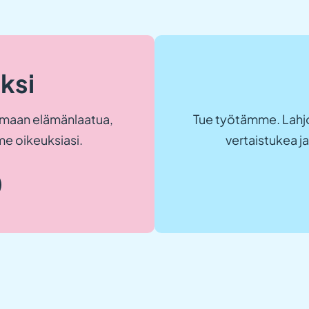
eksi
maan elämänlaatua,
Tue työtämme. Lahjo
e oikeuksiasi.
vertaistukea 