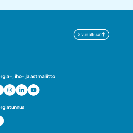
Sivun alkuun
ergia-, iho- ja astmaliitto
ergiatunnus