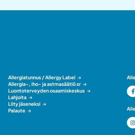
Allergiatunnus / Allergy Label
All
Allergia-, iho- ja astmasäätiö sr
Luontoterveyden osaamiskeskus
Lahjoita
Liity jäseneksi
All
Palaute