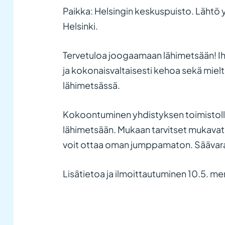
Paikka: Helsingin keskuspuisto. Lähtö y
Helsinki.
Tervetuloa joogaamaan lähimetsään! Ih
ja kokonaisvaltaisesti kehoa sekä miel
lähimetsässä.
Kokoontuminen yhdistyksen toimistoll
lähimetsään. Mukaan tarvitset mukavat j
voit ottaa oman jumppamaton. Säävar
Lisätietoa ja ilmoittautuminen 10.5. m