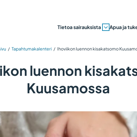
Tietoa sairauksista
Apua ja tuk
sivu
/
Tapahtumakalenteri
/
Ihoviikon luennon kisakatsomo Kuusam
iikon luennon kisaka
Kuusamossa