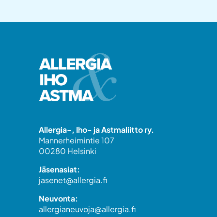
Allergia-, Iho- ja Astmaliitto ry.
Mannerheimintie 107
00280 Helsinki
Jäsenasiat:
jasenet@allergia.fi
Neuvonta:
allergianeuvoja@allergia.fi