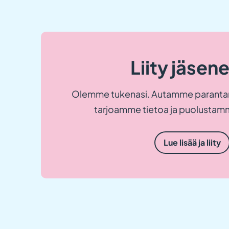
Liity jäsen
Olemme tukenasi. Autamme paranta
tarjoamme tietoa ja puolustamm
Lue lisää ja liity