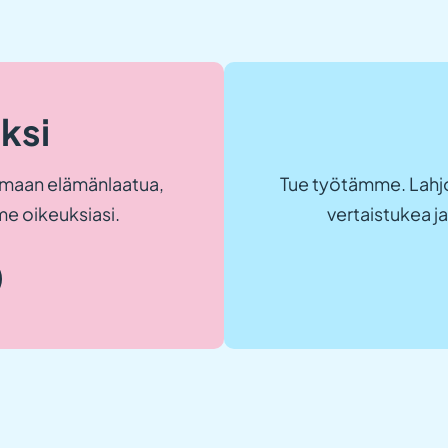
eksi
maan elämänlaatua,
Tue työtämme. Lahjo
e oikeuksiasi.
vertaistukea 