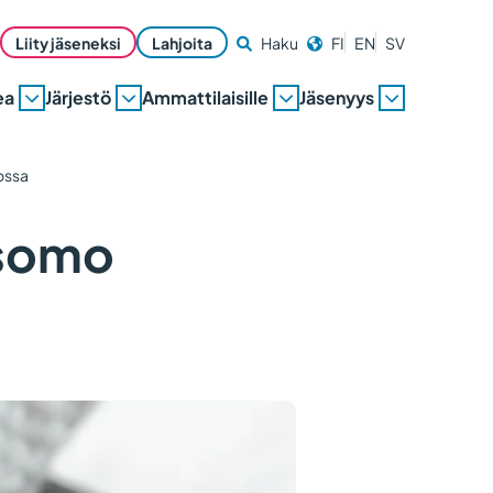
Liity jäseneksi
Lahjoita
Haku
FI
EN
SV
ea
Järjestö
Ammattilaisille
Jäsenyys
ossa
tsomo