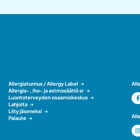
Allergiatunnus / Allergy Label
All
Allergia-, iho- ja astmasäätiö sr
Luontoterveyden osaamiskeskus
Lahjoita
Liity jäseneksi
All
Palaute