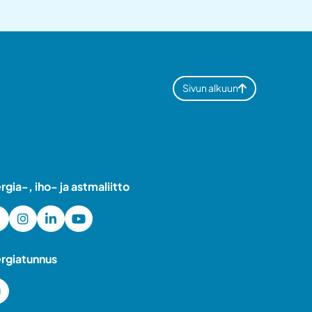
Sivun alkuun
ergia-, iho- ja astmaliitto
ergiatunnus