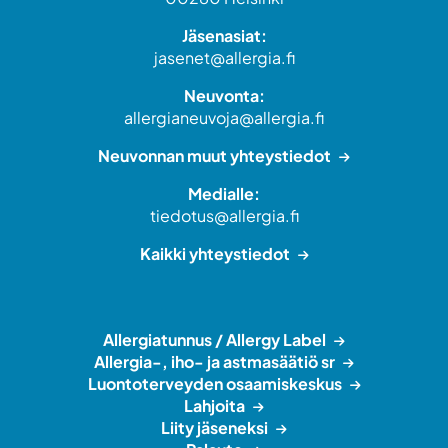
Jäsenasiat:
jasenet@allergia.fi
Neuvonta:
allergianeuvoja@allergia.fi
Neuvonnan muut yhteystiedot
Medialle:
tiedotus@allergia.fi
Kaikki yhteystiedot
Allergiatunnus / Allergy Label
Allergia-, iho- ja astmasäätiö sr
Luontoterveyden osaamiskeskus
Lahjoita
Liity jäseneksi