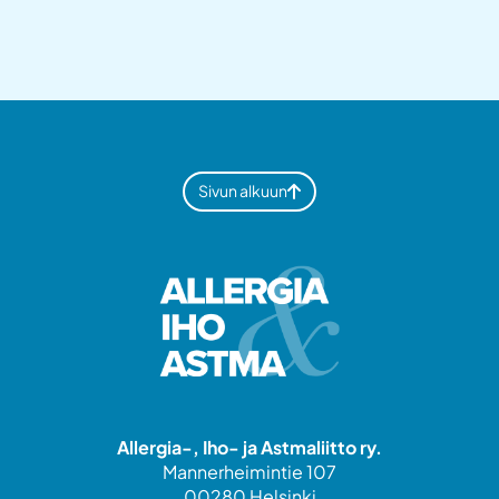
Sivun alkuun
Allergia-, Iho- ja Astmaliitto ry.
Mannerheimintie 107
00280 Helsinki