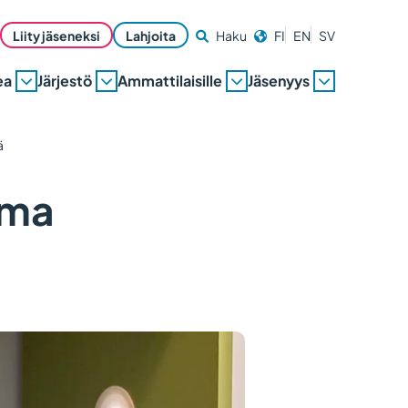
Liity jäseneksi
Lahjoita
Haku
FI
EN
SV
ea
Järjestö
Ammattilaisille
Jäsenyys
ä
uma