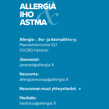
Allergia-, Iho- ja Astmaliitto ry.
Mannerheimintie 107
00280 Helsinki
Jäsenasiat:
jasenet@allergia.fi
Neuvonta:
allergianeuvoja@allergia.fi
Neuvonnan muut yhteystiedot
Medialle:
tiedotus@allergia.fi