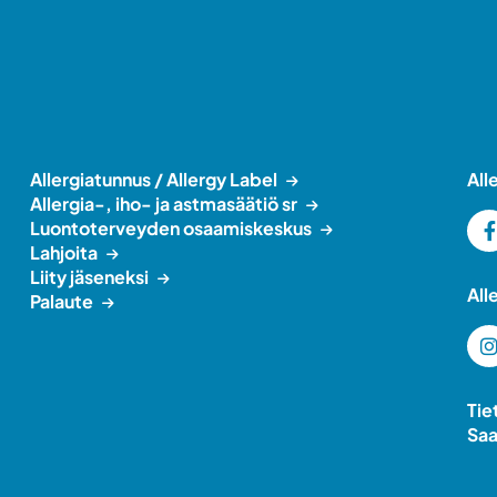
Allergiatunnus / Allergy Label
All
Allergia-, iho- ja astmasäätiö sr
Luontoterveyden osaamiskeskus
Lahjoita
Liity jäseneksi
All
Palaute
Tie
Saa