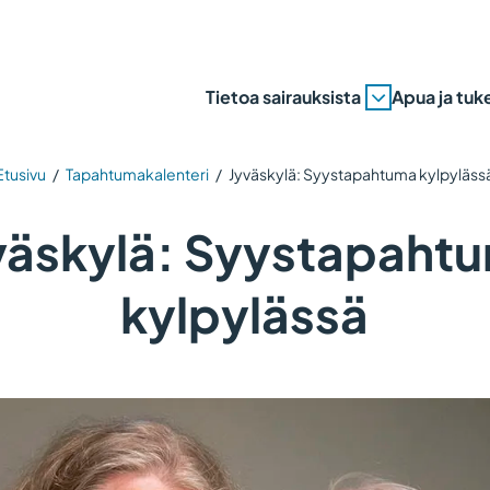
Tietoa sairauksista
Apua ja tuk
Etusivu
/
Tapahtumakalenteri
/
Jyväskylä: Syystapahtuma kylpyläss
väskylä: Syystapaht
kylpylässä