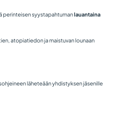
ää perinteisen syystapahtuman
lauantaina
ien, atopiatiedon ja maistuvan lounaan
sohjeineen läheteään yhdistyksen jäsenille