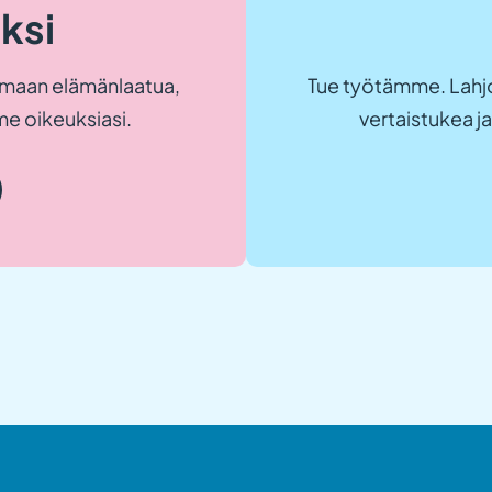
eksi
maan elämänlaatua,
Tue työtämme. Lahjo
e oikeuksiasi.
vertaistukea 