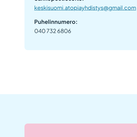
keskisuomi.atopiayhdistys@gmail.com
Puhelinnumero:
040 732 6806