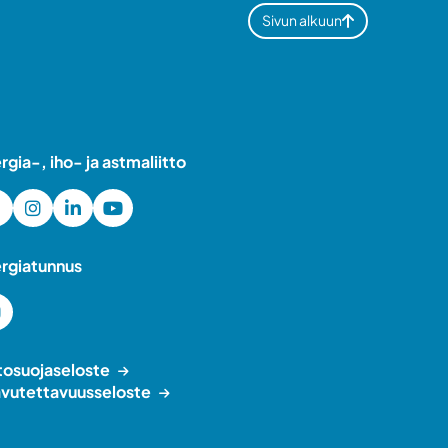
Sivun alkuun
ergia-, iho- ja astmaliitto
ergiatunnus
tosuojaseloste
vutettavuusseloste