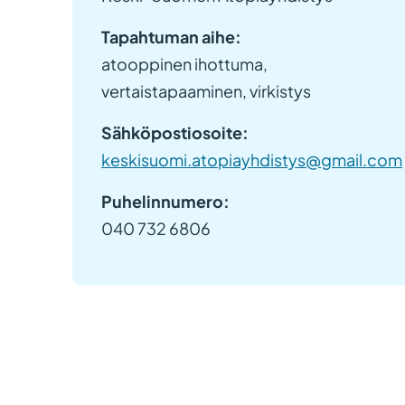
Tapahtuman aihe:
atooppinen ihottuma,
vertaistapaaminen, virkistys
Sähköpostiosoite:
keskisuomi.atopiayhdistys@gmail.com
Puhelinnumero:
040 732 6806