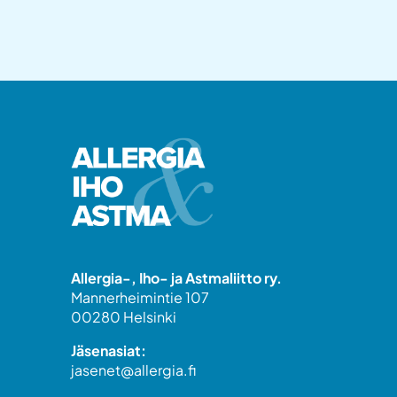
Allergia-, Iho- ja Astmaliitto ry.
Mannerheimintie 107
00280 Helsinki
Jäsenasiat:
jasenet@allergia.fi