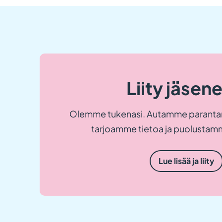
Liity jäsen
Olemme tukenasi. Autamme paranta
tarjoamme tietoa ja puolustamm
Lue lisää ja liity