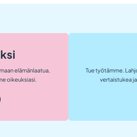
eksi
maan elämänlaatua,
Tue työtämme. Lahjo
e oikeuksiasi.
vertaistukea 