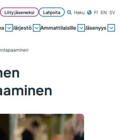
Liity jäseneksi
Lahjoita
Haku
FI
EN
SV
ea
Järjestö
Ammattilaisille
Jäsenyys
sentapaaminen
men
paaminen