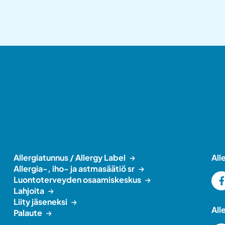
Allergiatunnus / Allergy Label
All
Allergia-, iho- ja astmasäätiö sr
Luontoterveyden osaamiskeskus
Lahjoita
Liity jäseneksi
All
Palaute