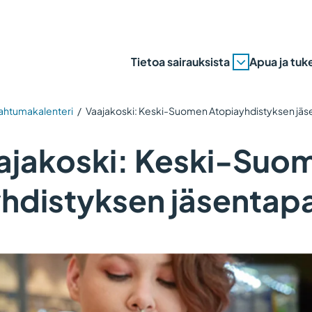
Tietoa sairauksista
Apua ja tuk
ahtumakalenteri
/
Vaajakoski: Keski-Suomen Atopiayhdistyksen jä
ajakoski: Keski-Suo
hdistyksen jäsenta