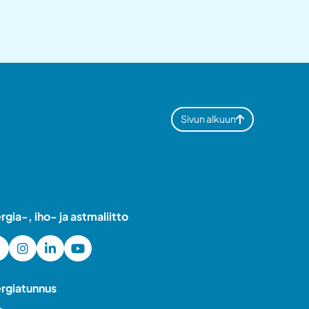
Sivun alkuun
ergia-, iho- ja astmaliitto
ergiatunnus