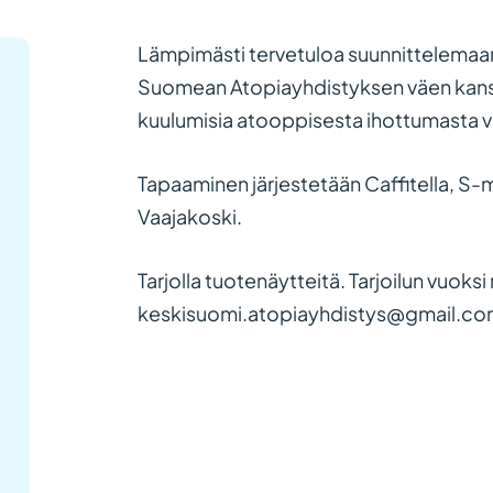
Lämpimästi tervetuloa suunnittelemaan
Suomean Atopiayhdistyksen väen kanss
kuulumisia atooppisesta ihottumasta ve
Tapaaminen järjestetään Caffitella, S-
Vaajakoski.
Tarjolla tuotenäytteitä. Tarjoilun vuoksi
keskisuomi.atopiayhdistys@gmail.com