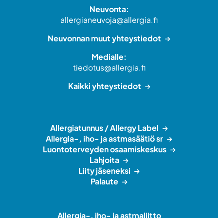
Neuvonta:
allergianeuvoja@allergia.fi
Neuvonnan muut yhteystiedot
Medialle:
tiedotus@allergia.fi
Kaikki yhteystiedot
Allergiatunnus / Allergy Label
Allergia-, iho- ja astmasäätiö sr
Luontoterveyden osaamiskeskus
Lahjoita
Liity jäseneksi
Palaute
Allergia-, iho- ja astmaliitto