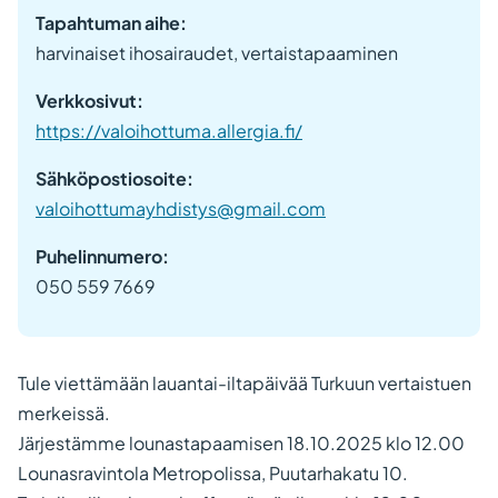
Tapahtuman aihe:
harvinaiset ihosairaudet, vertaistapaaminen
Verkkosivut:
https://valoihottuma.allergia.fi/
Sähköpostiosoite:
valoihottumayhdistys@gmail.com
Puhelinnumero:
050 559 7669
Tule viettämään lauantai-iltapäivää Turkuun vertaistuen
merkeissä.
Järjestämme lounastapaamisen 18.10.2025 klo 12.00
Lounasravintola Metropolissa, Puutarhakatu 10.