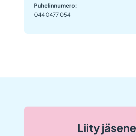
Puhelinnumero:
044 0477 054
Liity jäsen