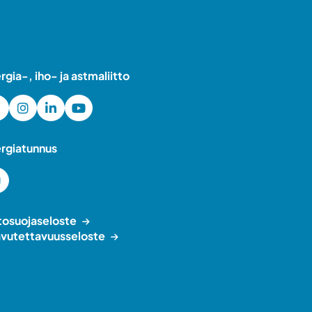
ergia-, iho- ja astmaliitto
ergiatunnus
tosuojaseloste
vutettavuusseloste