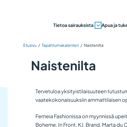
Tietoa sairauksista
Apua ja tuk
Etusivu
/
Tapahtumakalenteri
/
Naistenilta
Naistenilta
Tervetuloa yksityistilaisuuteen tutustum
vaatekokonaisuuksiin ammattilaisen op
Femeia Fashionissa on myynnissä upei
Boheme, In Front, KJ. Brand, Marta du C