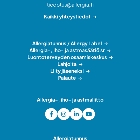
tiedotus@allergia.fi
Kaikki yhteystiedot
Allergiatunnus / Allergy Label
Allergia-, iho- ja astmasäätiö sr
Luontoterveyden osaamiskeskus
Lahjoita
Liity jäseneksi
Palaute
Allergia-, iho- ja astmaliitto
Allergiatunnus