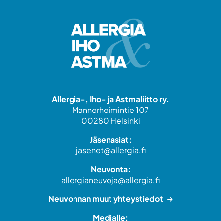
Allergia-, Iho- ja Astmaliitto ry.
Mannerheimintie 107
00280 Helsinki
Jäsenasiat:
jasenet@allergia.fi
Neuvonta:
allergianeuvoja@allergia.fi
Neuvonnan muut yhteystiedot
Medialle: