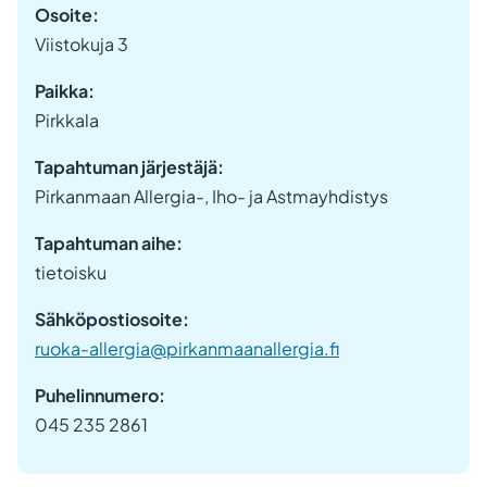
Osoite:
Viistokuja 3
Paikka:
Pirkkala
Tapahtuman järjestäjä:
Pirkanmaan Allergia-, Iho- ja Astmayhdistys
Tapahtuman aihe:
tietoisku
Sähköpostiosoite:
ruoka-allergia@pirkanmaanallergia.fi
Puhelinnumero:
045 235 2861