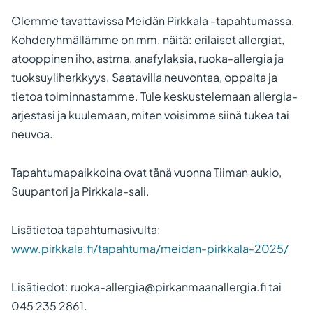
Olemme tavattavissa Meidän Pirkkala -tapahtumassa.
Kohderyhmällämme on mm. näitä: erilaiset allergiat,
atooppinen iho, astma, anafylaksia, ruoka-allergia ja
tuoksuyliherkkyys. Saatavilla neuvontaa, oppaita ja
tietoa toiminnastamme. Tule keskustelemaan allergia-
arjestasi ja kuulemaan, miten voisimme siinä tukea tai
neuvoa.
Tapahtumapaikkoina ovat tänä vuonna Tiiman aukio,
Suupantori ja Pirkkala-sali.
Lisätietoa tapahtumasivulta:
www.pirkkala.fi/tapahtuma/meidan-pirkkala-2025/
Lisätiedot: ruoka-allergia@pirkanmaanallergia.fi tai
045 235 2861.