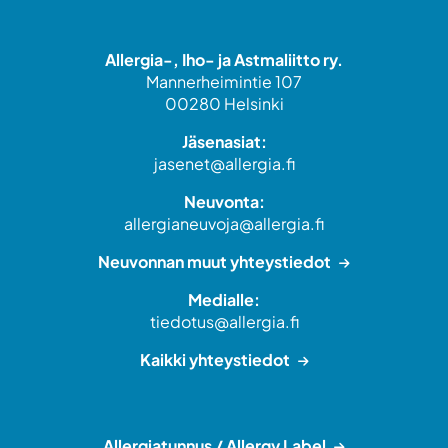
Allergia-, Iho- ja Astmaliitto ry.
Mannerheimintie 107
00280 Helsinki
Jäsenasiat:
jasenet@allergia.fi
Neuvonta:
allergianeuvoja@allergia.fi
Neuvonnan muut yhteystiedot
Medialle:
tiedotus@allergia.fi
Kaikki yhteystiedot
Allergiatunnus / Allergy Label