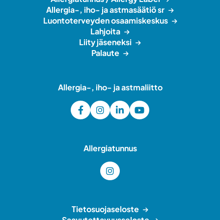
Allergia-, iho- ja astmasäätiö sr
Luontoterveyden osaamiskeskus
Lahjoita
Liity jäseneksi
Palaute
Allergia-, iho- ja astmaliitto
Allergiatunnus
Tietosuojaseloste
Saavutettavuusseloste