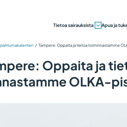
Tietoa sairauksista
Apua ja tuk
apahtumakalenteri
/
Tampere: Oppaita ja tietoa toiminnastamme OL
mpere: Oppaita ja tie
nnastamme OLKA-pis