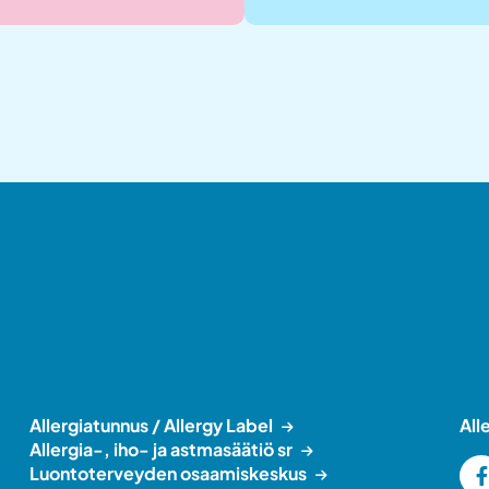
Allergiatunnus / Allergy Label
All
Allergia-, iho- ja astmasäätiö sr
Luontoterveyden osaamiskeskus