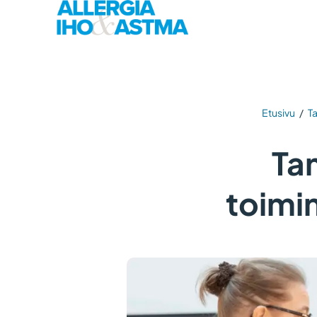
Etusivu
/
T
Ta
toimi