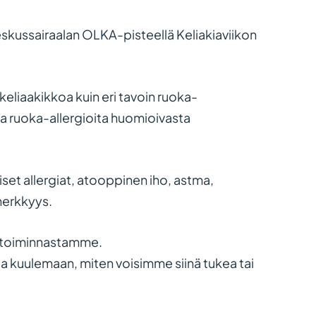
skussairaalan OLKA-pisteellä Keliakiaviikon
keliaakikkoa kuin eri tavoin ruoka-
a ja ruoka-allergioita huomioivasta
et allergiat, atooppinen iho, astma,
iherkkyys.
oa toiminnastamme.
ja kuulemaan, miten voisimme siinä tukea tai