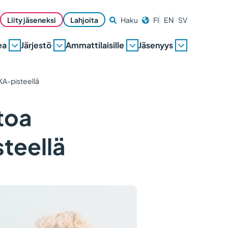
Liity jäseneksi
Lahjoita
Haku
FI
EN
SV
ea
Järjestö
Ammattilaisille
Jäsenyys
KA-pisteellä
toa
teellä