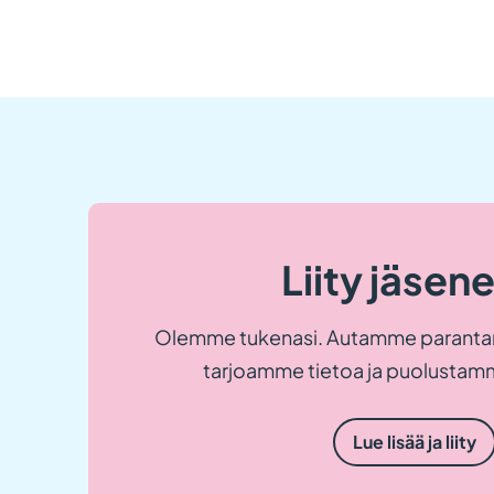
Liity jäsen
Olemme tukenasi. Autamme paranta
tarjoamme tietoa ja puolustamm
Lue lisää ja liity