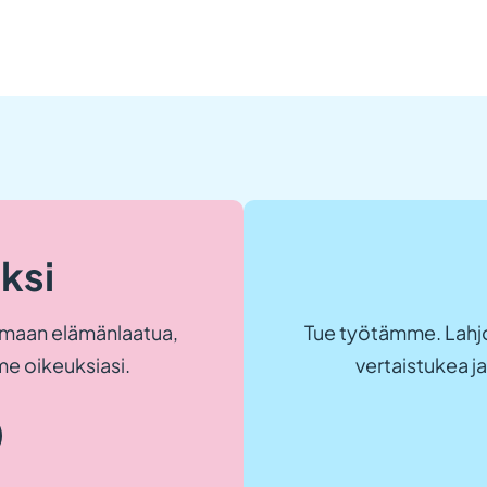
eksi
maan elämänlaatua,
Tue työtämme. Lahjo
e oikeuksiasi.
vertaistukea 