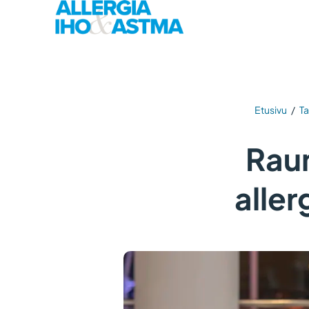
Etusivu
/
T
Raum
aller