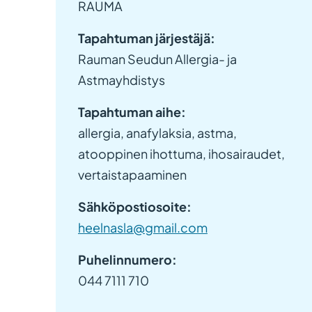
RAUMA
Tapahtuman järjestäjä:
Rauman Seudun Allergia- ja
Astmayhdistys
Tapahtuman aihe:
allergia, anafylaksia, astma,
atooppinen ihottuma, ihosairaudet,
vertaistapaaminen
Sähköpostiosoite:
heelnasla@gmail.com
Puhelinnumero:
044 7111 710