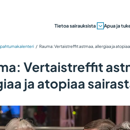
Tietoa sairauksista
Apua ja tuk
apahtumakalenteri
/
Rauma: Vertaistreffit astmaa, allergiaa ja atopiaa 
a: Vertaistreffit as
giaa ja atopiaa sairast