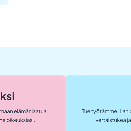
eksi
maan elämänlaatua,
Tue työtämme. Lahjo
e oikeuksiasi.
vertaistukea 