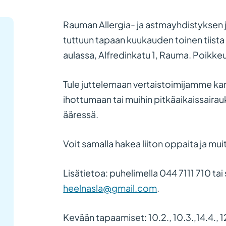
Rauman Allergia- ja astmayhdistyksen jä
tuttuun tapaan kuukauden toinen tiista
aulassa, Alfredinkatu 1, Rauma. Poikk
Tule juttelemaan vertaistoimijamme ka
ihottumaan tai muihin pitkäaikaissairauk
ääressä.
Voit samalla hakea liiton oppaita ja mui
Lisätietoa: puhelimella 044 7111 710 ta
heelnasla@gmail.com
.
Kevään tapaamiset: 10.2., 10.3.,14.4., 1