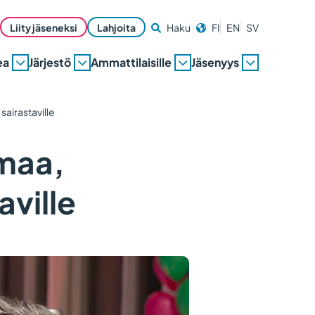
Liity jäseneksi
Lahjoita
Haku
FI
EN
SV
ea
Järjestö
Ammattilaisille
Jäsenyys
sairastaville
tmaa,
aville