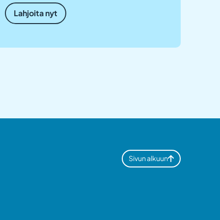
Lahjoita nyt
Sivun alkuun