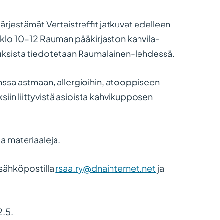
rjestämät Vertaistreffit jatkuvat edelleen
 klo 10-12 Rauman pääkirjaston kahvila-
euksista tiedotetaan Raumalainen-lehdessä.
nssa astmaan, allergioihin, atooppiseen
siin liittyvistä asioista kahvikupposen
ta materiaaleja.
i sähköpostilla
rsaa.ry@dnainternet.net
ja
2.5.