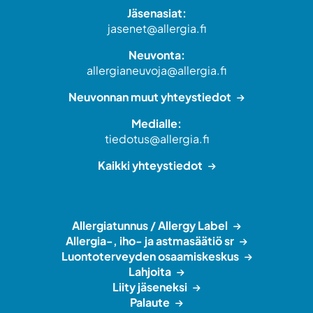
Jäsenasiat:
jasenet@allergia.fi
Neuvonta:
allergianeuvoja@allergia.fi
Neuvonnan muut yhteystiedot
Medialle:
tiedotus@allergia.fi
Kaikki yhteystiedot
Allergiatunnus / Allergy Label
Allergia-, iho- ja astmasäätiö sr
Luontoterveyden osaamiskeskus
Lahjoita
Liity jäseneksi
Palaute