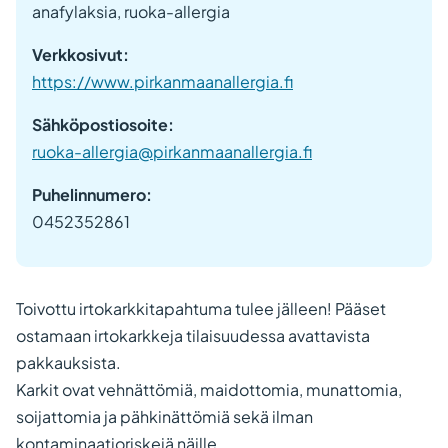
anafylaksia, ruoka-allergia
Verkkosivut:
https://www.pirkanmaanallergia.fi
Sähköpostiosoite:
ruoka-allergia@pirkanmaanallergia.fi
Puhelinnumero:
0452352861
Toivottu irtokarkkitapahtuma tulee jälleen! Pääset
ostamaan irtokarkkeja tilaisuudessa avattavista
pakkauksista.
Karkit ovat vehnättömiä, maidottomia, munattomia,
soijattomia ja pähkinättömiä sekä ilman
kontaminaatioriskejä näille.